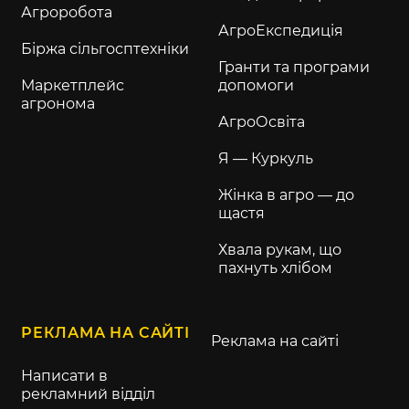
Агроробота
АгроЕкспедиція
Біржа сільгосптехніки
Гранти та програми
Маркетплейс
допомоги
агронома
АгроОсвіта
Я — Куркуль
Жінка в агро — до
щастя
Хвала рукам, що
пахнуть хлібом
РЕКЛАМА НА САЙТІ
Реклама на сайті
Написати в
рекламний відділ