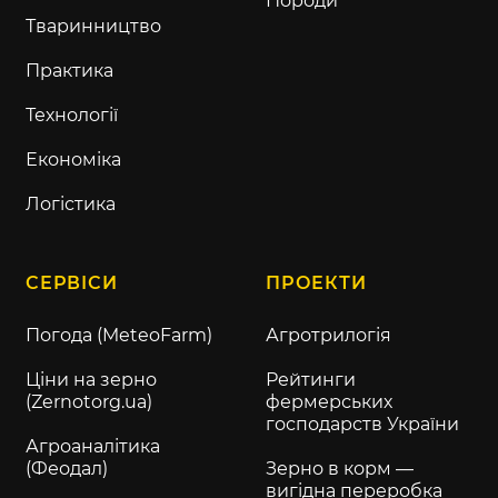
Породи
Тваринництво
Практика
Технології
Економіка
Логістика
СЕРВІСИ
ПРОЕКТИ
Погода (MeteoFarm)
Агротрилогія
Ціни на зерно
Рейтинги
(Zernotorg.ua)
фермерських
господарств України
Агроаналітика
(Феодал)
Зерно в корм —
вигідна переробка