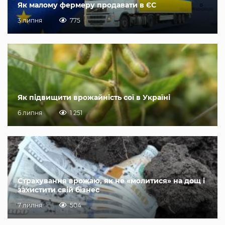
Як малому фермеру продавати в ЄС
3 липня
775
Як підвищити врожайність сої в Україні
6 липня
1 251
Страхування врожаю, як не «молитися» на дощ і
захистити свій бізнес
7 липня
504