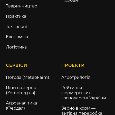
Породи
Тваринництво
Практика
Технології
Економіка
Логістика
СЕРВІСИ
ПРОЕКТИ
Погода (MeteoFarm)
Агротрилогія
Ціни на зерно
Рейтинги
(Zernotorg.ua)
фермерських
господарств України
Агроаналітика
(Феодал)
Зерно в корм —
вигідна переробка