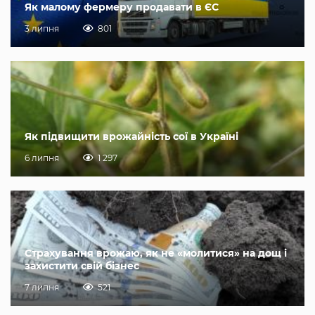
Як малому фермеру продавати в ЄС
3 липня
801
Як підвищити врожайність сої в Україні
6 липня
1 297
Страхування врожаю, як не «молитися» на дощ і
захистити свій бізнес
7 липня
521