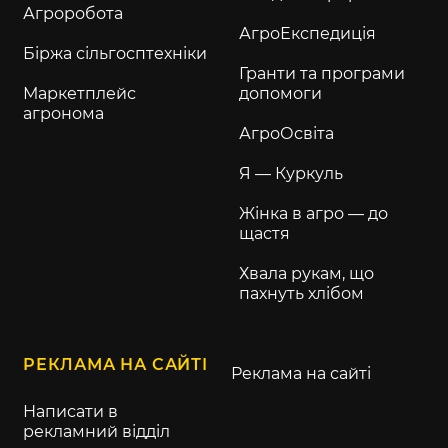
Агроробота
АгроЕкспедиція
Біржа сільгосптехніки
Гранти та програми
Маркетплейс
допомоги
агронома
АгроОсвіта
Я — Куркуль
Жінка в агро — до
щастя
Хвала рукам, що
пахнуть хлібом
РЕКЛАМА НА САЙТІ
Реклама на сайті
Написати в
рекламний відділ