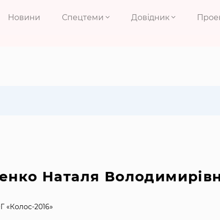
Новини
Спецтеми
Довідник
Прое
енко Наталя Володимирів
Г «Колос-2016»