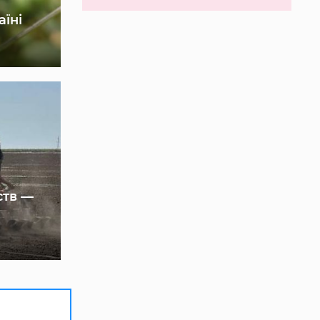
аїні
ств —