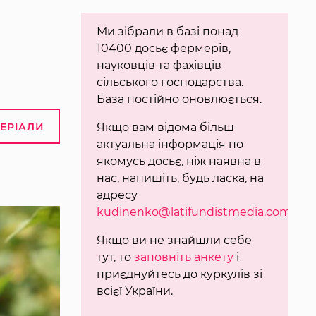
Ми зібрали в базі понад
10400 досьє фермерів,
науковців та фахівців
сільського господарства.
База постійно оновлюється.
ТЕРІАЛИ
Якщо вам відома більш
актуальна інформація по
якомусь досьє, ніж наявна в
нас, напишіть, будь ласка, на
адресу
kudinenko@latifundistmedia.com
.
Якщо ви не знайшли себе
тут, то
заповніть анкету
і
приєднуйтесь до куркулів зі
всієї України.