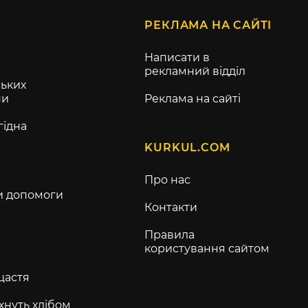
РЕКЛАМА НА САЙТІ
Написати в
рекламний відділ
ьких
ни
Реклама на сайті
гідна
KURKUL.COM
Про нас
и допомоги
Контакти
Правила
користування сайтом
щастя
хнуть хлібом