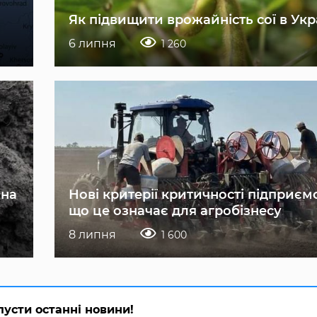
Як підвищити врожайність сої в Укр
6 липня
1 260
 на
Нові критерії критичності підприєм
що це означає для агробізнесу
8 липня
1 600
пусти останні новини!