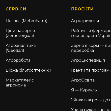
СЕРВІСИ
ПРОЕКТИ
Погода (MeteoFarm)
Агротрилогія
Ціни на зерно
Рейтинги фермерс
(Zernotorg.ua)
господарств Украї
Агроаналітика
Зерно в корм — ви
(Феодал)
переробка
Агроробота
АгроЕкспедиція
Біржа сільгосптехніки
Гранти та програм
Маркетплейс
АгроОсвіта
агронома
Я — Куркуль
Жінка в агро — до 
Хвала рукам, що па