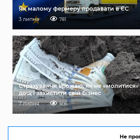
Як малому фермеру продавати в ЄС
3 липня
781
Страхування врожаю, як не «молитися»
дощ і захистити свій бізнес
7 липня
506
Не про