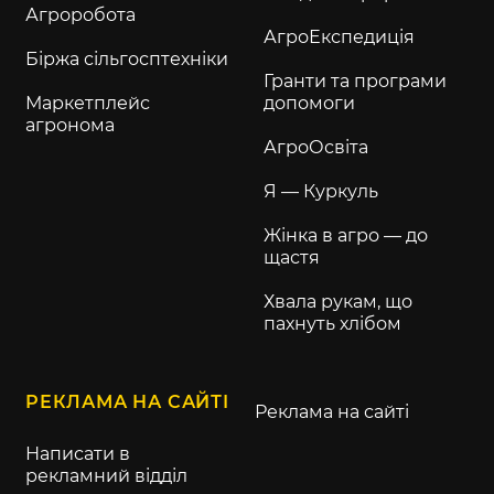
Агроробота
АгроЕкспедиція
Біржа сільгосптехніки
Гранти та програми
Маркетплейс
допомоги
агронома
АгроОсвіта
Я — Куркуль
Жінка в агро — до
щастя
Хвала рукам, що
пахнуть хлібом
РЕКЛАМА НА САЙТІ
Реклама на сайті
Написати в
рекламний відділ