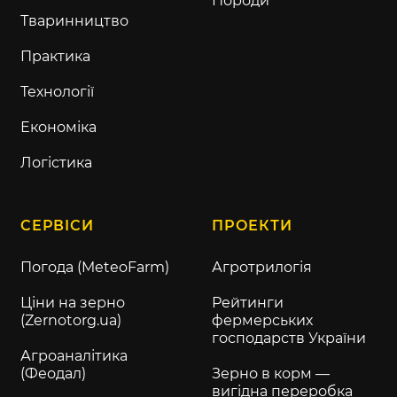
Породи
Тваринництво
Практика
Технології
Економіка
Логістика
СЕРВІСИ
ПРОЕКТИ
Погода (MeteoFarm)
Агротрилогія
Ціни на зерно
Рейтинги
(Zernotorg.ua)
фермерських
господарств України
Агроаналітика
(Феодал)
Зерно в корм —
вигідна переробка