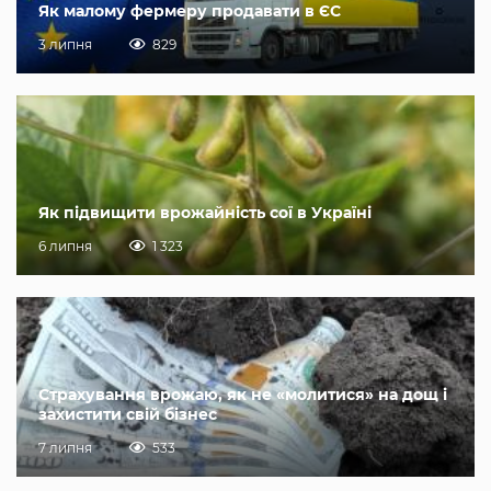
Як малому фермеру продавати в ЄС
3 липня
829
Як підвищити врожайність сої в Україні
6 липня
1 323
Страхування врожаю, як не «молитися» на дощ і
захистити свій бізнес
7 липня
533