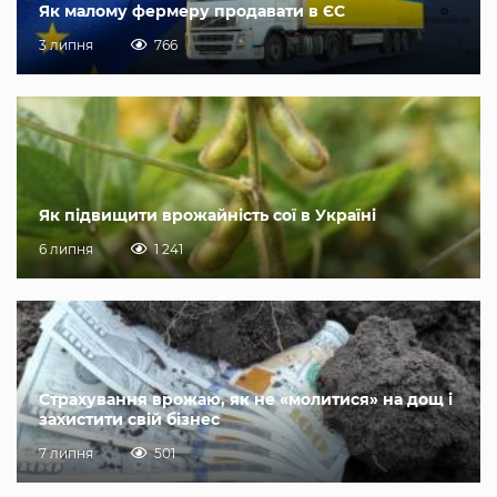
Як малому фермеру продавати в ЄС
3 липня
766
Як підвищити врожайність сої в Україні
6 липня
1 241
Страхування врожаю, як не «молитися» на дощ і
захистити свій бізнес
7 липня
501