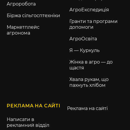
Агроробота
АгроЕкспедиція
Біржа сільгосптехніки
Гранти та програми
Маркетплейс
допомоги
агронома
АгроОсвіта
Я — Куркуль
Жінка в агро — до
щастя
Хвала рукам, що
пахнуть хлібом
РЕКЛАМА НА САЙТІ
Реклама на сайті
Написати в
рекламний відділ