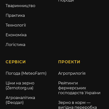
Породи
Тваринництво
Практика
Технології
Економіка
Логістика
СЕРВІСИ
ПРОЕКТИ
Погода (MeteoFarm)
Агротрилогія
Ціни на зерно
Рейтинги
(Zernotorg.ua)
фермерських
господарств України
Агроаналітика
(Феодал)
Зерно в корм —
вигідна переробка