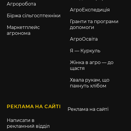
Агроробота
АгроЕкспедиція
Біржа сільгосптехніки
Гранти та програми
Маркетплейс
допомоги
агронома
АгроОсвіта
Я — Куркуль
Жінка в агро — до
щастя
Хвала рукам, що
пахнуть хлібом
РЕКЛАМА НА САЙТІ
Реклама на сайті
Написати в
рекламний відділ