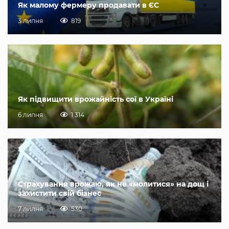
Як малому фермеру продавати в ЄС
3 липня
819
Як підвищити врожайність сої в Україні
6 липня
1 314
Страхування врожаю, як не «молитися» на дощ і
захистити свій бізнес
7 липня
530