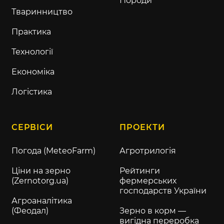
Породи
Тваринництво
Практика
Технології
Економіка
Логістика
СЕРВІСИ
ПРОЕКТИ
Погода (MeteoFarm)
Агротрилогія
Ціни на зерно
Рейтинги
(Zernotorg.ua)
фермерських
господарств України
Агроаналітика
(Феодал)
Зерно в корм —
вигідна переробка