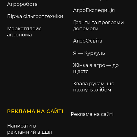
Агроробота
АгроЕкспедиція
Біржа сільгосптехніки
Гранти та програми
Маркетплейс
допомоги
агронома
АгроОсвіта
Я — Куркуль
Жінка в агро — до
щастя
Хвала рукам, що
пахнуть хлібом
РЕКЛАМА НА САЙТІ
Реклама на сайті
Написати в
рекламний відділ