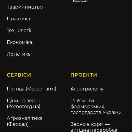
Породи
Тваринництво
Практика
Технології
Економіка
Логістика
СЕРВІСИ
ПРОЕКТИ
Погода (MeteoFarm)
Агротрилогія
Ціни на зерно
Рейтинги
(Zernotorg.ua)
фермерських
господарств України
Агроаналітика
(Феодал)
Зерно в корм —
вигідна переробка