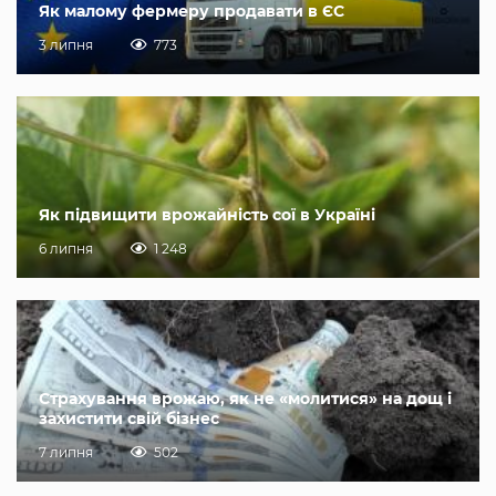
Як малому фермеру продавати в ЄС
3 липня
773
Як підвищити врожайність сої в Україні
6 липня
1 248
Страхування врожаю, як не «молитися» на дощ і
захистити свій бізнес
7 липня
502