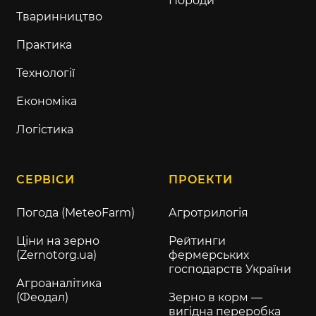
Породи
Тваринництво
Практика
Технології
Економіка
Логістика
СЕРВІСИ
ПРОЕКТИ
Погода (MeteoFarm)
Агротрилогія
Ціни на зерно
Рейтинги
(Zernotorg.ua)
фермерських
господарств України
Агроаналітика
(Феодал)
Зерно в корм —
вигідна переробка