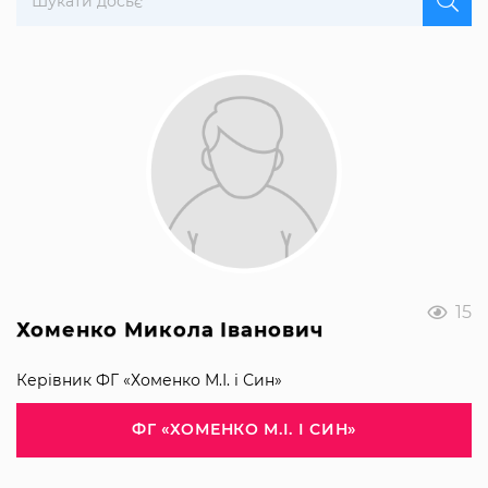
15
Хоменко Микола Іванович
Керівник ФГ «Хоменко М.І. і Син»
ФГ «ХОМЕНКО М.І. І СИН»