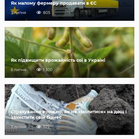
Як малому фермеру продавати в ЄС
3 липня
805
Як підвищити врожайність сої в Україні
6 липня
1 300
Страхування врожаю, як не «молитися» на дощ і
захистити свій бізнес
7 липня
522