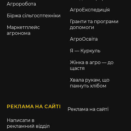
Агроробота
АгроЕкспедиція
Біржа сільгосптехніки
Гранти та програми
Маркетплейс
допомоги
агронома
АгроОсвіта
Я — Куркуль
Жінка в агро — до
щастя
Хвала рукам, що
пахнуть хлібом
РЕКЛАМА НА САЙТІ
Реклама на сайті
Написати в
рекламний відділ