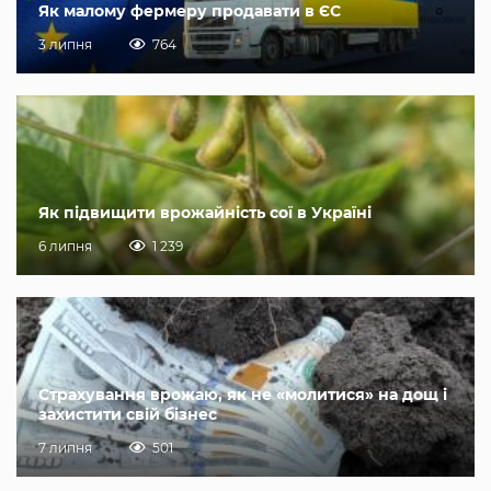
Як малому фермеру продавати в ЄС
3 липня
764
Як підвищити врожайність сої в Україні
6 липня
1 239
Страхування врожаю, як не «молитися» на дощ і
захистити свій бізнес
7 липня
501