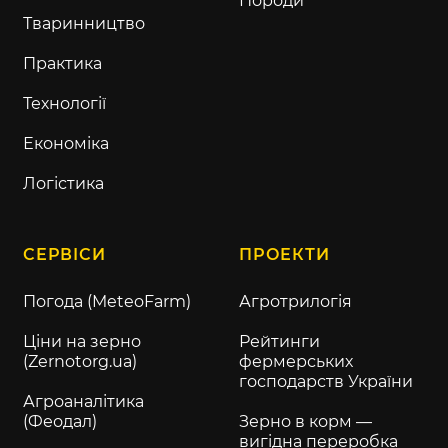
Породи
Тваринництво
Практика
Технології
Економіка
Логістика
СЕРВІСИ
ПРОЕКТИ
Погода (MeteoFarm)
Агротрилогія
Ціни на зерно
Рейтинги
(Zernotorg.ua)
фермерських
господарств України
Агроаналітика
(Феодал)
Зерно в корм —
вигідна переробка