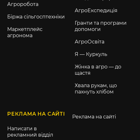
Агроробота
АгроЕкспедиція
Біржа сільгосптехніки
Гранти та програми
Маркетплейс
допомоги
агронома
АгроОсвіта
Я — Куркуль
Жінка в агро — до
щастя
Хвала рукам, що
пахнуть хлібом
РЕКЛАМА НА САЙТІ
Реклама на сайті
Написати в
рекламний відділ