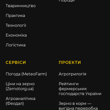
Породи
Тваринництво
Практика
Технології
Економіка
Логістика
СЕРВІСИ
ПРОЕКТИ
Погода (MeteoFarm)
Агротрилогія
Ціни на зерно
Рейтинги
(Zernotorg.ua)
фермерських
господарств України
Агроаналітика
(Феодал)
Зерно в корм —
вигідна переробка