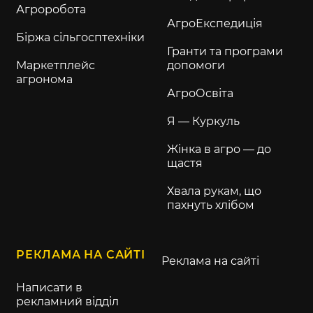
Агроробота
АгроЕкспедиція
Біржа сільгосптехніки
Гранти та програми
Маркетплейс
допомоги
агронома
АгроОсвіта
Я — Куркуль
Жінка в агро — до
щастя
Хвала рукам, що
пахнуть хлібом
РЕКЛАМА НА САЙТІ
Реклама на сайті
Написати в
рекламний відділ