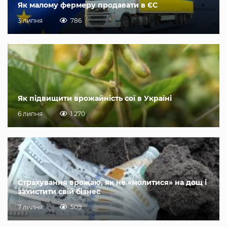
Як малому фермеру продавати в ЄС
3 липня
786
Як підвищити врожайність сої в Україні
6 липня
1 270
Страхування врожаю, як не «молитися» на дощ і
захистити свій бізнес
7 липня
509