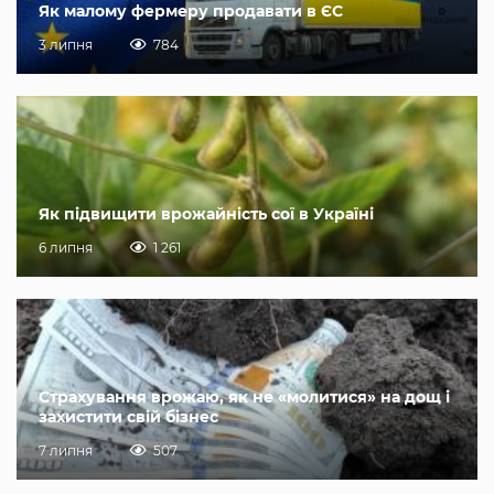
Як малому фермеру продавати в ЄС
3 липня
784
Як підвищити врожайність сої в Україні
6 липня
1 261
Страхування врожаю, як не «молитися» на дощ і
захистити свій бізнес
7 липня
507