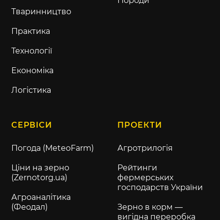
Породи
Тваринництво
Практика
Технології
Економіка
Логістика
СЕРВІСИ
ПРОЕКТИ
Погода (MeteoFarm)
Агротрилогія
Ціни на зерно
Рейтинги
(Zernotorg.ua)
фермерських
господарств України
Агроаналітика
(Феодал)
Зерно в корм —
вигідна переробка