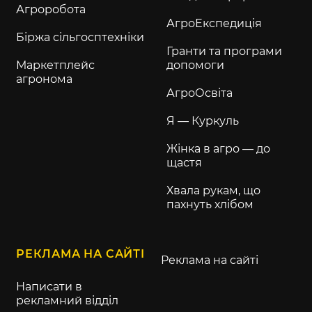
Агроробота
АгроЕкспедиція
Біржа сільгосптехніки
Гранти та програми
Маркетплейс
допомоги
агронома
АгроОсвіта
Я — Куркуль
Жінка в агро — до
щастя
Хвала рукам, що
пахнуть хлібом
РЕКЛАМА НА САЙТІ
Реклама на сайті
Написати в
рекламний відділ