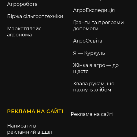
Агроробота
АгроЕкспедиція
Біржа сільгосптехніки
Гранти та програми
Маркетплейс
допомоги
агронома
АгроОсвіта
Я — Куркуль
Жінка в агро — до
щастя
Хвала рукам, що
пахнуть хлібом
РЕКЛАМА НА САЙТІ
Реклама на сайті
Написати в
рекламний відділ