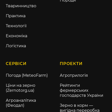
Породи
Тваринництво
Практика
Технології
Економіка
Логістика
СЕРВІСИ
ПРОЕКТИ
Погода (MeteoFarm)
Агротрилогія
Ціни на зерно
Рейтинги
(Zernotorg.ua)
фермерських
господарств України
Агроаналітика
(Феодал)
Зерно в корм —
вигідна переробка