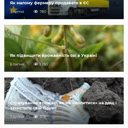
Як малому фермеру продавати в ЄС
3 липня
780
Як підвищити врожайність сої в Україні
6 липня
1 260
Страхування врожаю, як не «молитися» на дощ і
захистити свій бізнес
7 липня
506