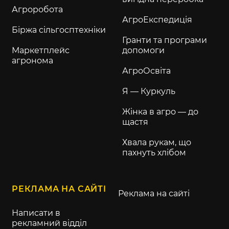
Агроробота
АгроЕкспедиція
Біржа сільгосптехніки
Гранти та програми
Маркетплейс
допомоги
агронома
АгроОсвіта
Я — Куркуль
Жінка в агро — до
щастя
Хвала рукам, що
пахнуть хлібом
РЕКЛАМА НА САЙТІ
Реклама на сайті
Написати в
рекламний відділ