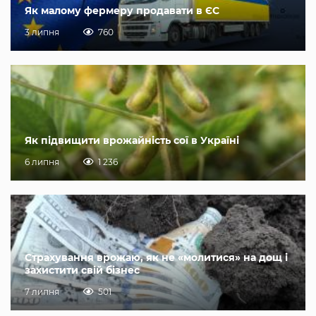
Як малому фермеру продавати в ЄС
3 липня
760
Як підвищити врожайність сої в Україні
6 липня
1 236
Страхування врожаю, як не «молитися» на дощ і
захистити свій бізнес
7 липня
501