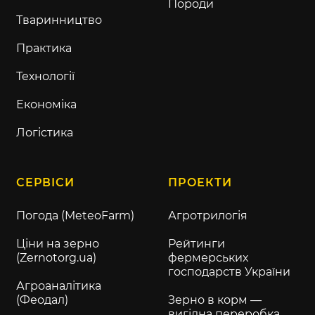
Породи
Тваринництво
Практика
Технології
Економіка
Логістика
СЕРВІСИ
ПРОЕКТИ
Погода (MeteoFarm)
Агротрилогія
Ціни на зерно
Рейтинги
(Zernotorg.ua)
фермерських
господарств України
Агроаналітика
(Феодал)
Зерно в корм —
вигідна переробка