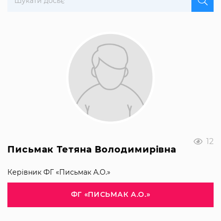
12
Письмак Тетяна Володимирівна
Керівник ФГ «Письмак А.О.»
ФГ «ПИСЬМАК А.О.»