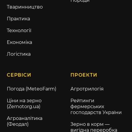
Породи
Тваринництво
Практика
Технології
Економіка
Логістика
СЕРВІСИ
ПРОЕКТИ
Погода (MeteoFarm)
Агротрилогія
Ціни на зерно
Рейтинги
(Zernotorg.ua)
фермерських
господарств України
Агроаналітика
(Феодал)
Зерно в корм —
вигідна переробка