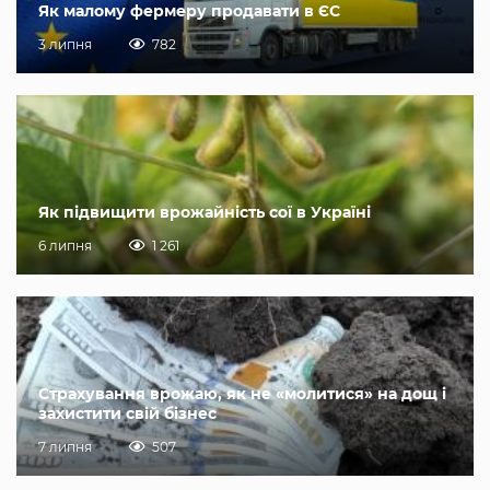
Як малому фермеру продавати в ЄС
3 липня
782
Як підвищити врожайність сої в Україні
6 липня
1 261
Страхування врожаю, як не «молитися» на дощ і
захистити свій бізнес
7 липня
507