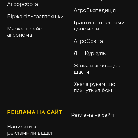
Агроробота
АгроЕкспедиція
Біржа сільгосптехніки
Гранти та програми
Маркетплейс
допомоги
агронома
АгроОсвіта
Я — Куркуль
Жінка в агро — до
щастя
Хвала рукам, що
пахнуть хлібом
РЕКЛАМА НА САЙТІ
Реклама на сайті
Написати в
рекламний відділ