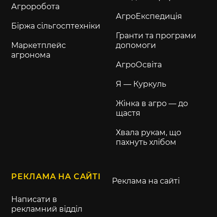
Агроробота
АгроЕкспедиція
Біржа сільгосптехніки
Гранти та програми
Маркетплейс
допомоги
агронома
АгроОсвіта
Я — Куркуль
Жінка в агро — до
щастя
Хвала рукам, що
пахнуть хлібом
РЕКЛАМА НА САЙТІ
Реклама на сайті
Написати в
рекламний відділ