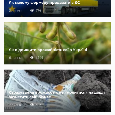
Як малому фермеру продавати в ЄС
3 липня
774
Як підвищити врожайність сої в Україні
6 липня
1 249
Страхування врожаю, як не «молитися» на дощ і
захистити свій бізнес
7 липня
503