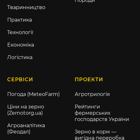
Породи
Тваринництво
Практика
Технології
Економіка
Логістика
СЕРВІСИ
ПРОЕКТИ
Погода (MeteoFarm)
Агротрилогія
Ціни на зерно
Рейтинги
(Zernotorg.ua)
фермерських
господарств України
Агроаналітика
(Феодал)
Зерно в корм —
вигідна переробка