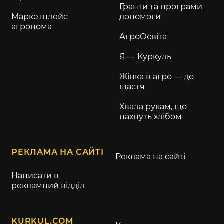
Гранти та програми
Маркетплейс
допомоги
агронома
АгроОсвіта
Я — Куркуль
Жінка в агро — до
щастя
Хвала рукам, що
пахнуть хлібом
РЕКЛАМА НА САЙТІ
Реклама на сайті
Написати в
рекламний відділ
KURKUL.COM