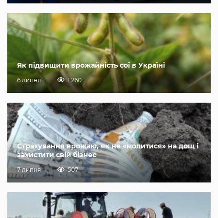
Як підвищити врожайність сої в Україні
6 липня
1 260
Страхування врожаю, як не «молитися» на дощ і
захистити свій бізнес
7 липня
507