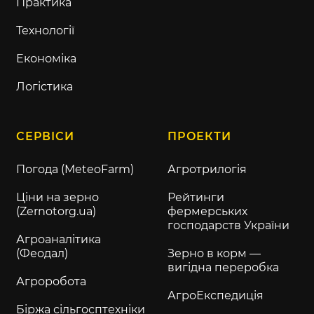
Практика
Технології
Економіка
Логістика
СЕРВІСИ
ПРОЕКТИ
Погода (MeteoFarm)
Агротрилогія
Ціни на зерно
Рейтинги
(Zernotorg.ua)
фермерських
господарств України
Агроаналітика
(Феодал)
Зерно в корм —
вигідна переробка
Агроробота
АгроЕкспедиція
Біржа сільгосптехніки