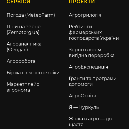
СЕРВІСИ
ПРОЕКТИ
Погода (MeteoFarm)
Агротрилогія
Ціни на зерно
Рейтинги
(Zernotorg.ua)
фермерських
господарств України
Агроаналітика
(Феодал)
Зерно в корм —
вигідна переробка
Агроробота
АгроЕкспедиція
Біржа сільгосптехніки
Гранти та програми
Маркетплейс
допомоги
агронома
АгроОсвіта
Я — Куркуль
Жінка в агро — до
щастя