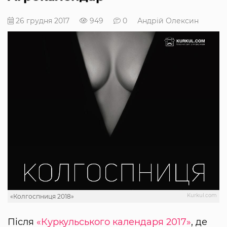
26 грудня 2017
949
0
Андрій Олексин
Kurkul.com
«Колгоспниця 2018»
Після
«Куркульського календаря 2017»
, де