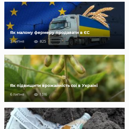
Як малому фермеру продавати в ЄС
3 липня
825
Як підвищити врожайність сої в Україні
6 липня
1 316