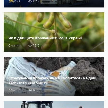
3 липня
825
Як підвищити врожайність сої в Україні
6 липня
1 316
Страхування врожаю, як не «молитися» на дощ і
захистити свій бізнес
7 липня
532