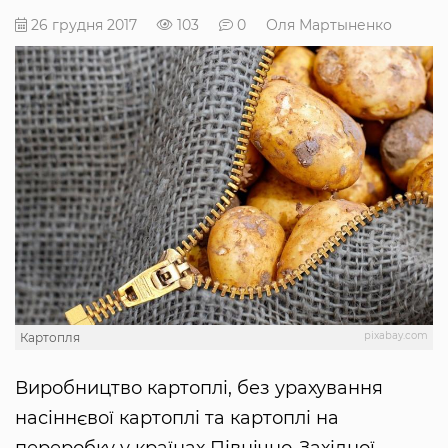
26 грудня 2017
103
0
Оля Мартыненко
pixabay.com
Картопля
Виробництво картоплі, без урахування
насіннєвої картоплі та картоплі на
переробку у країнах Північно-Західної