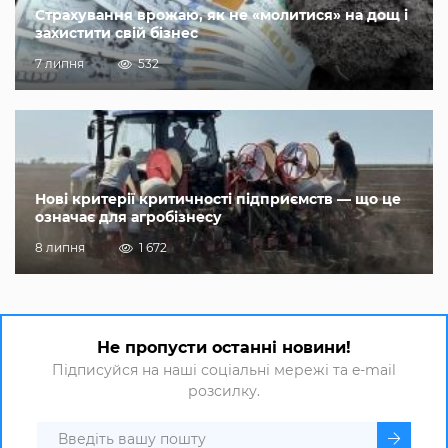
Страхування врожаю, як не «молитися» на дощ і
захистити свій бізнес
7 липня
532
Нові критерії критичності підприємств — що це
означає для агробізнесу
8 липня
1 672
Не пропусти останні новини!
Підписуйся на наші соціальні мережі та e-mail
розсилку.