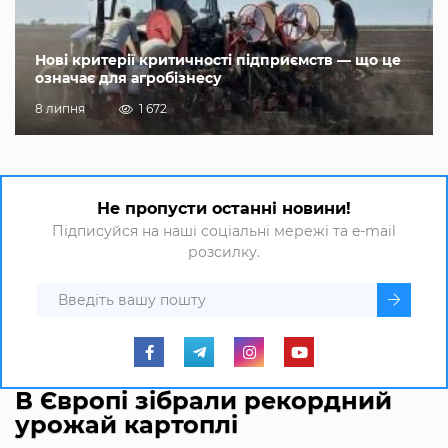
Нові критерії критичності підприємств — що це
означає для агробізнесу
8 липня
1 672
Не пропусти останні новини!
Підписуйся на наші соціальні мережі та e-mail
розсилку.
В Європі зібрали рекордний
урожай картоплі