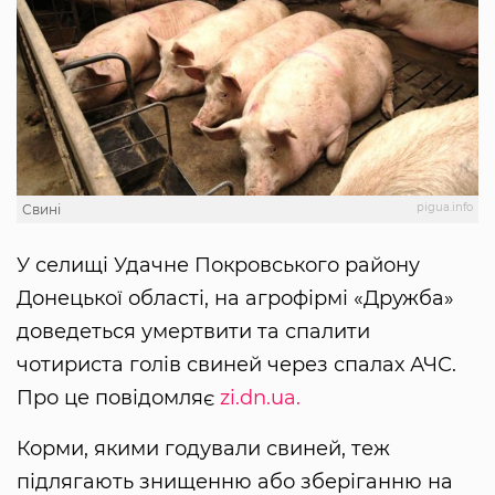
pigua.info
Свині
У селищі Удачне Покровського району
Донецької області, на агрофірмі «Дружба»
доведеться умертвити та спалити
чотириста голів свиней через спалах АЧС.
Про це повідомляє
zi.dn.ua.
Корми, якими годували свиней, теж
підлягають знищенню або зберіганню на