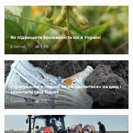
Як підвищити врожайність сої в Україні
6 липня
1 316
Страхування врожаю, як не «молитися» на дощ і
захистити свій бізнес
7 липня
532