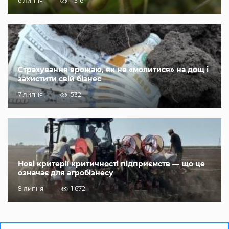
6 липня
1 316
Страхування врожаю, як не «молитися» на дощ і
захистити свій бізнес
7 липня
532
Нові критерії критичності підприємств — що це
означає для агробізнесу
8 липня
1 672