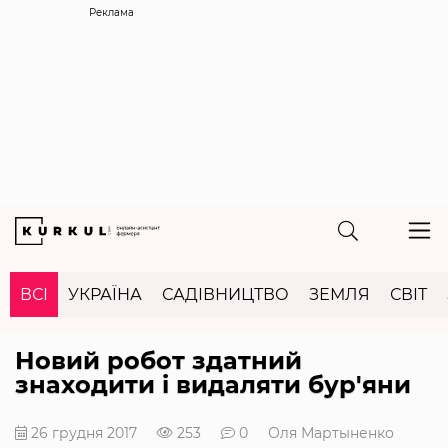
Реклама
ВСІ
УКРАЇНА
САДІВНИЦТВО
ЗЕМЛЯ
СВІТ
Новий робот здатний
знаходити і видаляти бур'яни
26 грудня 2017
253
0
Оля Мартыненко