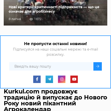
Нові критерії критичності підприємств — що це
означає для агробізнесу
8 липня
1 672
Не пропусти останні новини!
Підписуйся на наші соціальні мережі та e-mail
розсилку.
Kurkul.com продовжує
традицію й випускає до Нового
Року новий пікантний
Агрокалендар