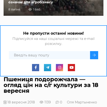
означає для агробізнесу
8 липня
1 646
Не пропусти останні новини!
Підписуйся на наші соціальні мережі та e-mail
розсилку.
Пшениця подорожчала —
огляд цін на с/г культури за 18
вересня
18 вересня 2018
1139
0
Оля Мартыненко