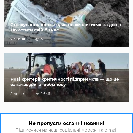
Страхування врожаю, як не «молитися» на дощ і
захистити свій бізнес
7 липня
522
Нові критерії критичності підприємств — що це
означає для агробізнесу
8 липня
1 646
Не пропусти останні новини!
Підписуйся на наші соціальні мережі та e-mail