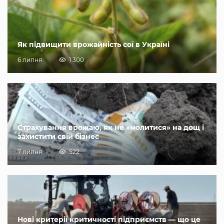
Як підвищити врожайність сої в Україні
6 липня
1 300
Страхування врожаю, як не «молитися» на дощ і
захистити свій бізнес
7 липня
522
Нові критерії критичності підприємств — що це