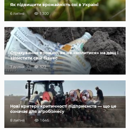
Як підвищити врожайність сої в Україні
6 липня
1 300
Страхування врожаю, як не «молитися» на дощ і
захистити свій бізнес
7 липня
522
Нові критерії критичності підприємств — що це
означає для агробізнесу
8 липня
1 646