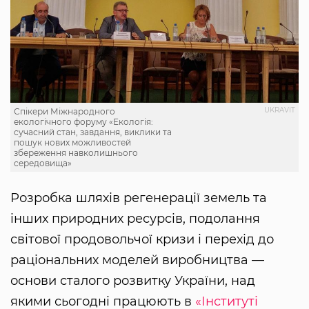
UKRAVIT
Спікери Міжнародного
екологічного форуму «Екологія:
сучасний стан, завдання, виклики та
пошук нових можливостей
збереження навколишнього
середовища»
Розробка шляхів регенерації земель та
інших природних ресурсів, подолання
світової продовольчої кризи і перехід до
раціональних моделей виробництва —
основи сталого розвитку України, над
якими сьогодні працюють в
«Інституті