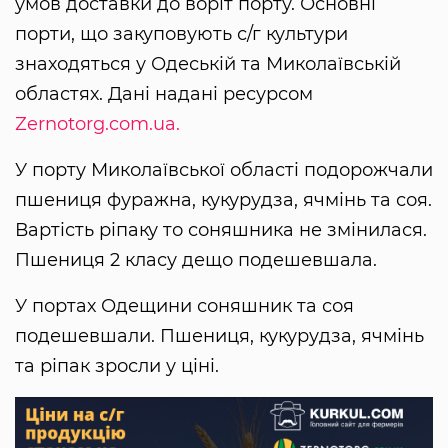
умов доставки до воріт порту. Основні
порти, що закуповують с/г культури
знаходяться у Одеській та Миколаївській
областях. Дані надані ресурсом
Zernotorg.com.ua.
У порту Миколаївської області подорожчали
пшениця фуражна, кукурудза, ячмінь та соя.
Вартість ріпаку то соняшника не змінилася.
Пшениця 2 класу дещо подешевшала.
У портах Одещини соняшник та соя
подешевшали. Пшениця, кукурудза, ячмінь
та ріпак зросли у ціні.