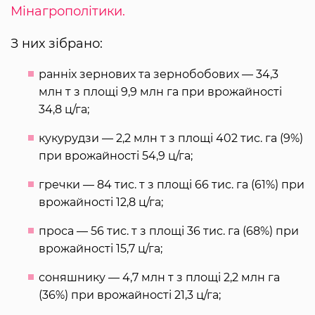
Мінагрополітики.
З них зібрано:
ранніх зернових та зернобобових — 34,3
млн т з площі 9,9 млн га при врожайності
34,8 ц/га;
кукурудзи — 2,2 млн т з площі 402 тис. га (9%)
при врожайності 54,9 ц/га;
гречки — 84 тис. т з площі 66 тис. га (61%) при
врожайності 12,8 ц/га;
проса — 56 тис. т з площі 36 тис. га (68%) при
врожайності 15,7 ц/га;
соняшнику — 4,7 млн т з площі 2,2 млн га
(36%) при врожайності 21,3 ц/га;