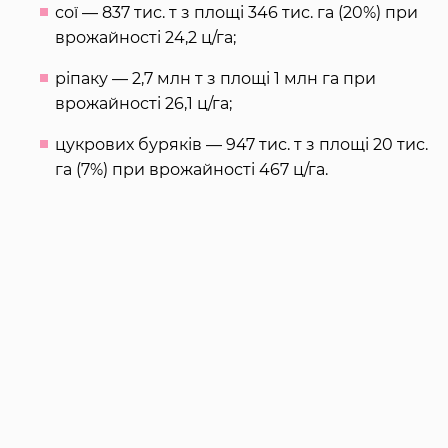
сої — 837 тис. т з площі 346 тис. га (20%) при
врожайності 24,2 ц/га;
ріпаку — 2,7 млн т з площі 1 млн га при
врожайності 26,1 ц/га;
цукрових буряків — 947 тис. т з площі 20 тис.
га (7%) при врожайності 467 ц/га.