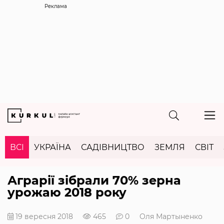
Реклама
ВСІ
УКРАЇНА
САДІВНИЦТВО
ЗЕМЛЯ
СВІТ
Аграрії зібрали 70% зерна
урожаю 2018 року
19 вересня 2018
465
0
Оля Мартыненко