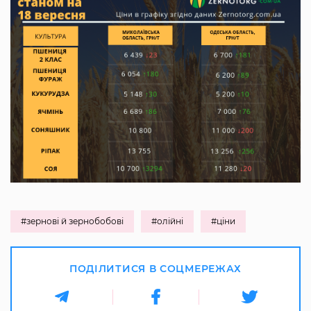
#зернові й зернобобові
#олійні
#ціни
ПОДІЛИТИСЯ В СОЦМЕРЕЖАХ