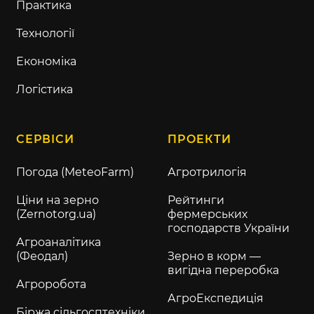
Практика
Технології
Економіка
Логістика
СЕРВІСИ
ПРОЕКТИ
Погода (MeteoFarm)
Агротрилогія
Ціни на зерно
Рейтинги
(Zernotorg.ua)
фермерських
господарств України
Агроаналітика
(Феодал)
Зерно в корм —
вигідна переробка
Агроробота
АгроЕкспедиція
Біржа сільгосптехніки