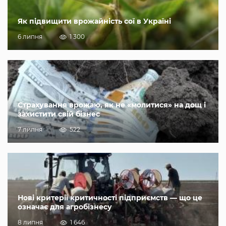
Як підвищити врожайність сої в Україні
6 липня
1 300
Страхування врожаю, як не «молитися» на дощ і
захистити свій бізнес
7 липня
522
Нові критерії критичності підприємств — що це
означає для агробізнесу
8 липня
1 646