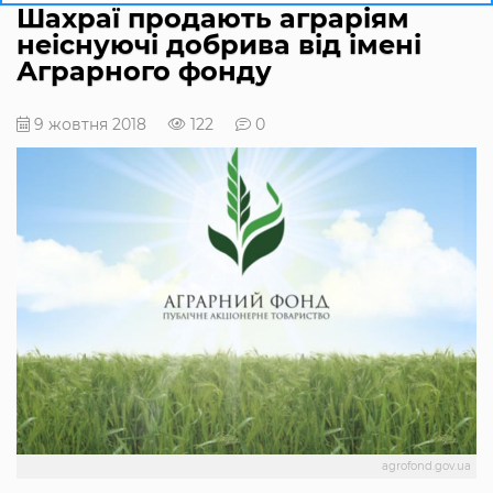
Шахраї продають аграріям
неіснуючі добрива від імені
Аграрного фонду
9 жовтня 2018
122
0
agrofond.gov.ua