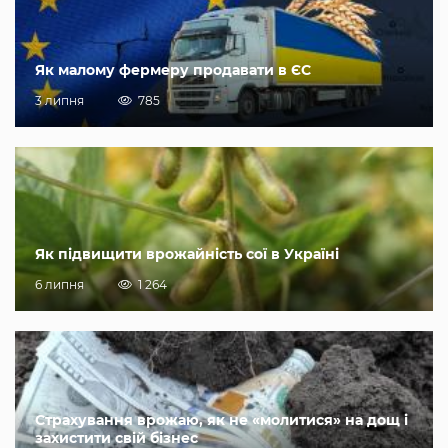
Як малому фермеру продавати в ЄС
3 липня
785
Як підвищити врожайність сої в Україні
6 липня
1 264
Страхування врожаю, як не «молитися» на дощ і
захистити свій бізнес