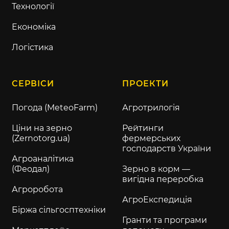
Технології
Економіка
Логістика
СЕРВІСИ
ПРОЕКТИ
Погода (MeteoFarm)
Агротрилогія
Ціни на зерно
Рейтинги
(Zernotorg.ua)
фермерських
господарств України
Агроаналітика
(Феодал)
Зерно в корм —
вигідна переробка
Агроробота
АгроЕкспедиція
Біржа сільгосптехніки
Гранти та програми