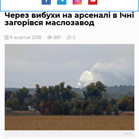
Через вибухи на арсеналі в Ічні
загорівся маслозавод
9 жовтня 2018
891
0
ria.ru.