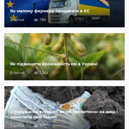
Як малому фермеру продавати в ЄС
3 липня
785
Як підвищити врожайність сої в Україні
6 липня
1 264
Страхування врожаю, як не «молитися» на дощ і
захистити свій бізнес
7 липня
507