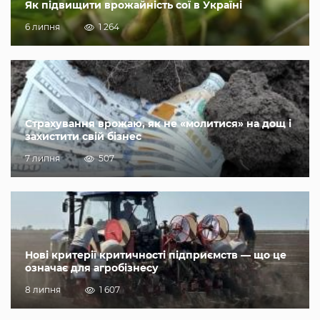
Як підвищити врожайність сої в Україні
6 липня
1 264
Страхування врожаю, як не «молитися» на дощ і
захистити свій бізнес
7 липня
507
Нові критерії критичності підприємств — що це
означає для агробізнесу
8 липня
1 607