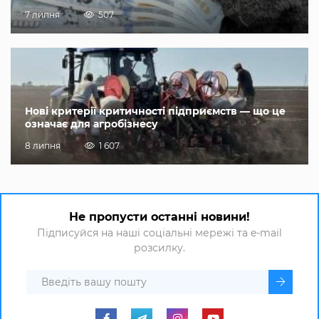
7 липня
507
Нові критерії критичності підприємств — що це
означає для агробізнесу
8 липня
1 607
Не пропусти останні новини!
Підписуйся на наші соціальні мережі та e-mail
розсилку.