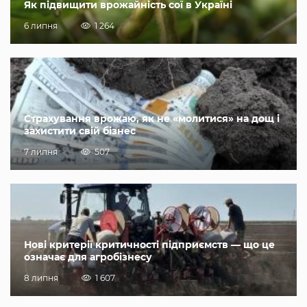
Як підвищити врожайність сої в Україні
6 липня
1 264
Страхування врожаю, як не «молитися» на дощ і
захистити свій бізнес
7 липня
507
Нові критерії критичності підприємств — що це
означає для агробізнесу
8 липня
1 607