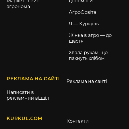
Маркетплейс
допомоги
агронома
АгроОсвіта
Я — Куркуль
Жінка в агро — до
щастя
Хвала рукам, що
пахнуть хлібом
РЕКЛАМА НА САЙТІ
Реклама на сайті
Написати в
рекламний відділ
KURKUL.COM
Контакти