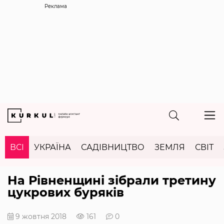
Реклама
ВСІ
УКРАЇНА
САДІВНИЦТВО
ЗЕМЛЯ
СВІТ
На Рівненщині зібрали третину
цукрових буряків
9 жовтня 2018
161
0