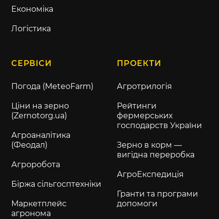
Економіка
Логістика
СЕРВІСИ
ПРОЕКТИ
Погода (MeteoFarm)
Агротрилогія
Ціни на зерно
Рейтинги
(Zernotorg.ua)
фермерських
господарств України
Агроаналітика
(Феодал)
Зерно в корм —
вигідна переробка
Агроробота
АгроЕкспедиція
Біржа сільгосптехніки
Гранти та програми
Маркетплейс
допомоги
агронома