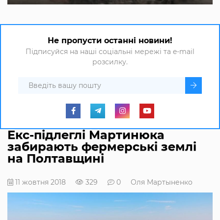
Не пропусти останні новини!
Підписуйся на наші соціальні мережі та e-mail
розсилку.
Екс-підлеглі Мартинюка
забирають фермерські землі
на Полтавщині
11 жовтня 2018
329
0
Оля Мартыненко