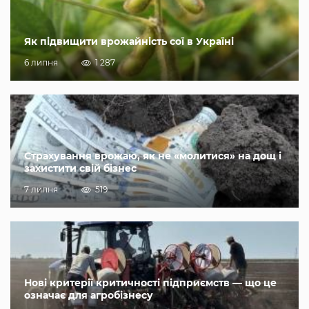
Як підвищити врожайність сої в Україні
6 липня
1 287
Страхування врожаю, як не «молитися» на дощ і
захистити свій бізнес
7 липня
519
Нові критерії критичності підприємств — що це
означає для агробізнесу