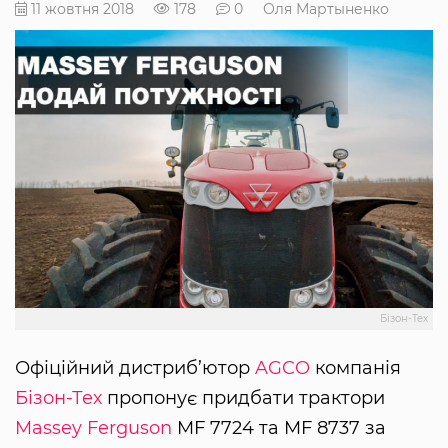
11 жовтня 2018
178
0
Оля Мартыненко
Бізон-Тех
Офіційний дистриб’ютор
AGCO
компанія
Бізон-Тех
пропонує придбати трактори
Massey Ferguson
MF 7724 та MF 8737 за