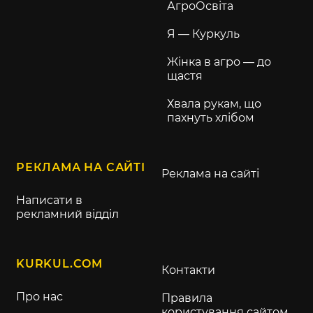
АгроОсвіта
Я — Куркуль
Жінка в агро — до
щастя
Хвала рукам, що
пахнуть хлібом
РЕКЛАМА НА САЙТІ
Реклама на сайті
Написати в
рекламний відділ
KURKUL.COM
Контакти
Про нас
Правила
користування сайтом