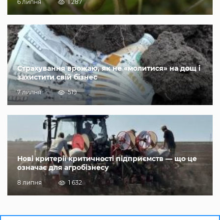
6 липня
1 287
Страхування врожаю, як не «молитися» на дощ і
захистити свій бізнес
7 липня
519
Нові критерії критичності підприємств — що це
означає для агробізнесу
8 липня
1 632