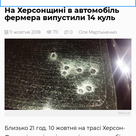
На Херсонщині в автомобіль
фермера випустили 14 куль
11 жовтня 2018
711
0
Оля Мартыненко
fakty.ua
Близько 21 год. 10 жовтня на трасі Херсон-