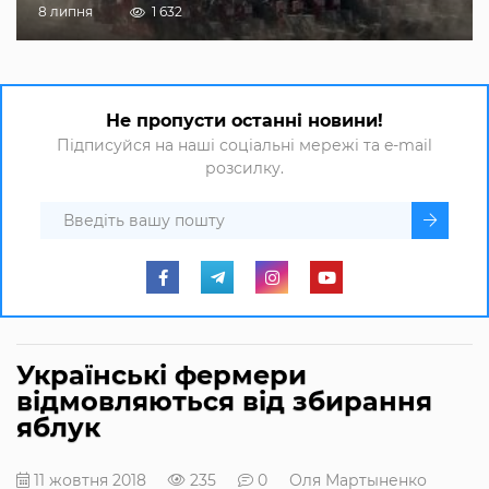
8 липня
1 632
Не пропусти останні новини!
Підписуйся на наші соціальні мережі та e-mail
розсилку.
Українські фермери
відмовляються від збирання
яблук
11 жовтня 2018
235
0
Оля Мартыненко