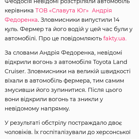
Феодосія невідомі розстріляли автомобіль
керівника
ТОВ «Славута Юг»
Андрія
Федоренка
. Зловмисники випустили 14
куль. Фермер та його водій у цей час були у
автомобілі. Про це повідомляють
fakty.ua.
За словами Андрія Федоренка, невідомі
відкрили вогонь з автомобіля Toyota Land
Cruiser. Зловмисники на великій швидкості
вїхали в автомобіль фермера, тим самим
змусивши його зупинитися. Після цього
вони відкрили вогонь та зникли у
невідомому напрямку.
У результаті обстрілу постраждало двоє
чоловіків. Їх госпіталізували до херсонської