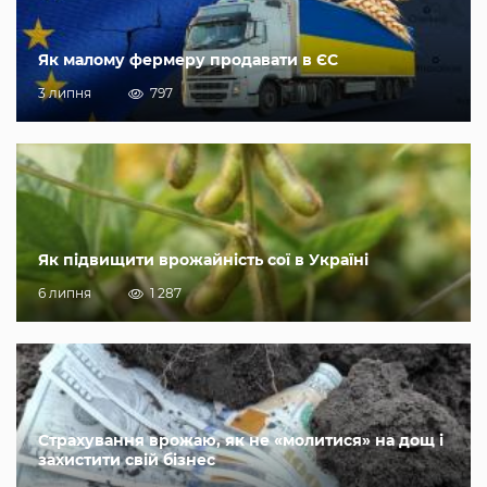
Як малому фермеру продавати в ЄС
3 липня
797
Як підвищити врожайність сої в Україні
6 липня
1 287
Страхування врожаю, як не «молитися» на дощ і
захистити свій бізнес