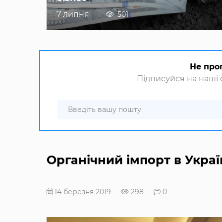
7 липня
501
Не про
Підписуйся на наші с
Органічний імпорт в Украї
14 березня 2019
298
0