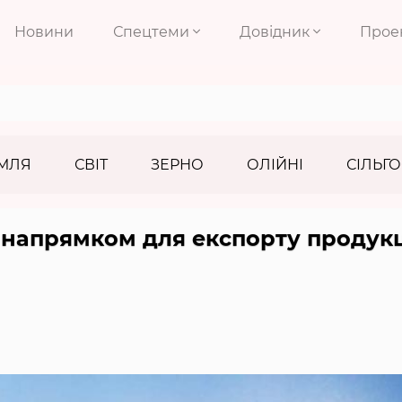
Новини
Спецтеми
Довідник
Прое
МЛЯ
СВІТ
ЗЕРНО
ОЛІЙНІ
СІЛЬГО
напрямком для експорту продукц