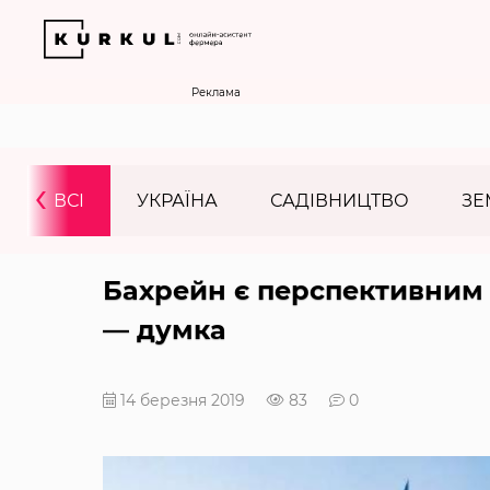
Реклама
‹
ВСІ
УКРАЇНА
САДІВНИЦТВО
ЗЕ
Бахрейн є перспективним 
— думка
14 березня 2019
83
0