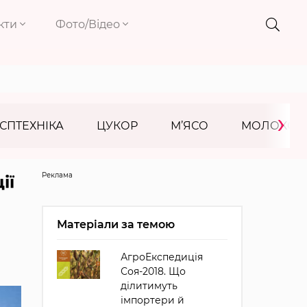
кти
Фото/Відео
›
СПТЕХНІКА
ЦУКОР
М’ЯСО
МОЛОКО
Реклама
ії
Матеріали за темою
АгроЕкспедиція
Соя-2018. Що
ділитимуть
імпортери й