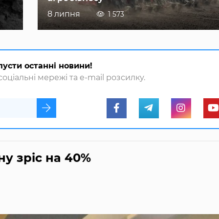
8 липня
1 573
пусти останні новини!
оціальні мережі та e-mail розсилку.
ну зріс на 40%