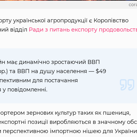
cora
ту української агропродукції є Королівство
ий відділ
Ради з питань експорту продовольст
йн має динамічно зростаючий ВВП
 рр.) та ВВП на душу населення — $49
рспективним для постачання
 у повідомленні.
портером зернових культур таких як пшениця,
і експортні позиції виробляються в значному обс
ти перспективною імпортною нішею для України