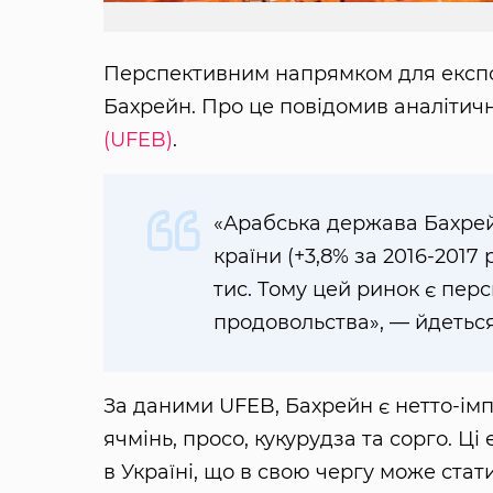
Перспективним напрямком для експор
Бахрейн. Про це повідомив аналітичн
(UFEB)
.
«Арабська держава Бахре
країни (+3,8% за 2016-2017
тис. Тому цей ринок є пе
продовольства», — йдеться
За даними UFEB, Бахрейн є нетто-ім
ячмінь, просо, кукурудза та сорго. Ц
в Україні, що в свою чергу може ста