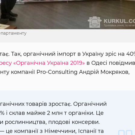
епартаменту
є. Так, органічний імпорт в Україну зріс на 40
ресу «Органічна Україна 2019»
в Одесі повідми
ту компанії Pro-Consulting Андрій Мокряков,
анічних товарів зростає. Органічний
0% і склав майже 2 млн т органіки. Це
ти рослинництва, плодові консерви.
 це компанії з Німеччини, Іспанії та