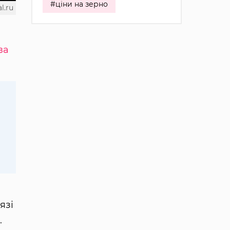
#ціни на зерно
l.ru
ва
язі
.