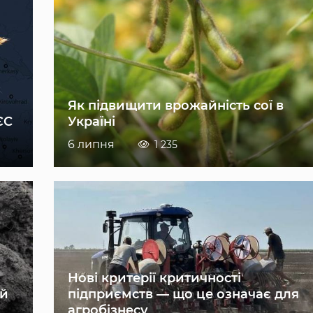
Як підвищити врожайність сої в
ЄС
Україні
6 липня
1 235
Нові критерії критичності
ій
підприємств — що це означає для
агробізнесу