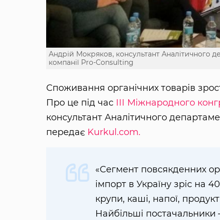
Андрій Мокряков, консультант Аналітичного д
компанії Pro-Consulting
Споживання органічних товарів зроста
Про це під час
ІІІ Міжнародного конг
консультант Аналітичного департамен
передає
Kurkul.com.
«Сегмент повсякденних орг
імпорт в Україну зріс на 4
крупи, каші, напої, продук
Найбільші постачальники —