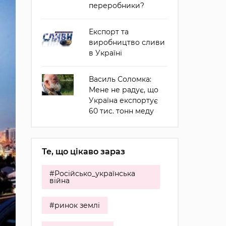
переробники?
Експорт та
виробництво сливи
в Україні
Василь Соломка:
Мене не радує, що
Україна експортує
60 тис. тонн меду
Те, що цікаво зараз
#Російсько_українська
війна
#ринок землі