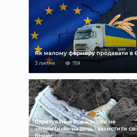
Як малому фермеру продавати в 
3 липня
759
Страхування врожаю, як не
«молитися» на дощ і захистити св
бізнес