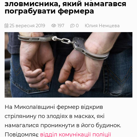
зловмисника, який намагався
пограбувати фермера
25 вересня 2019
197
0
Юлия Немцева
На Миколаївщині фермер відкрив
стрілянину по злодіях в масках, які
намагалися проникнути в його будинок.
Повідомляє
відділ комунікації поліції