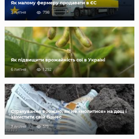
Як малому фермеру продавати в ЄС
3 липня
798
Як підвищити врожайність сої в Україні
6 липня
1 292
Страхування врожаю, як не «молитися» на дощ і
захистити свій бізнес
7 липня
519