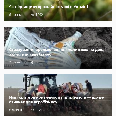
Як підвищити врожайність сої в Україні
6 липня
1 292
Страхування врожаю, як не «молитися» на дощ і
захистити свій бізнес
7 липня
519
Нові критерії критичності підприємств — що це
означає для агробізнесу
8 липня
1 636