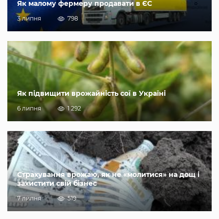
Як малому фермеру продавати в ЄС
3 липня
798
Як підвищити врожайність сої в Україні
6 липня
1 292
Страхування врожаю, як не «молитися» на дощ і
захистити свій бізнес
7 липня
519