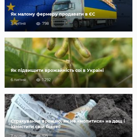
Як малому фермеру продавати в ЄС
3 липня
798
Як підвищити врожайність сої в Україні
6 липня
1 292
Страхування врожаю, як не «молитися» на дощ і
захистити свій бізнес
7 липня
519