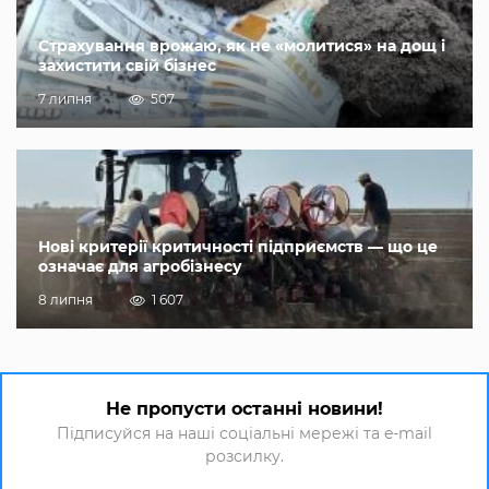
Страхування врожаю, як не «молитися» на дощ і
захистити свій бізнес
7 липня
507
Нові критерії критичності підприємств — що це
означає для агробізнесу
8 липня
1 607
Не пропусти останні новини!
Підписуйся на наші соціальні мережі та e-mail
розсилку.