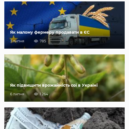
Як малому фермеру продавати в ЄС
3 липня
785
Як підвищити врожайність сої в Україні
6 липня
1 264