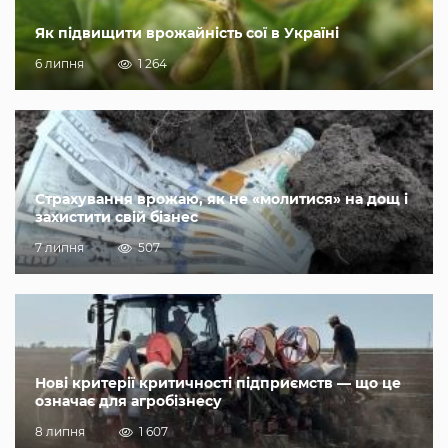
Як підвищити врожайність сої в Україні
6 липня
1 264
Страхування врожаю, як не «молитися» на дощ і
захистити свій бізнес
7 липня
507
Нові критерії критичності підприємств — що це
означає для агробізнесу
8 липня
1 607