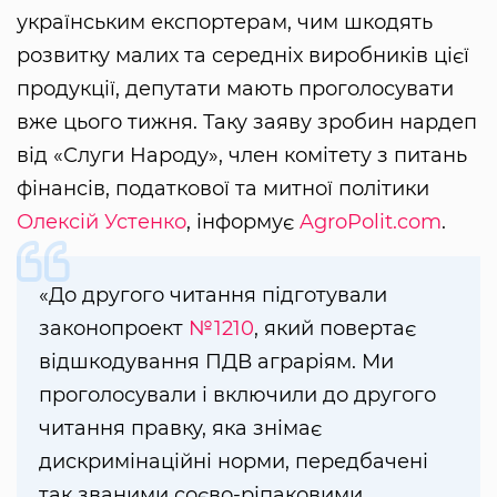
українським експортерам, чим шкодять
розвитку малих та середніх виробників цієї
продукції, депутати мають проголосувати
вже цього тижня. Таку заяву зробин нардеп
від «Слуги Народу», член комітету з питань
фінансів, податкової та митної політики
Олексій Устенко
, інформує
AgroPolit.com
.
«До другого читання підготували
законопроект
№1210
, який повертає
відшкодування ПДВ аграріям. Ми
проголосували і включили до другого
читання правку, яка знімає
дискримінаційні норми, передбачені
так званими соєво-ріпаковими