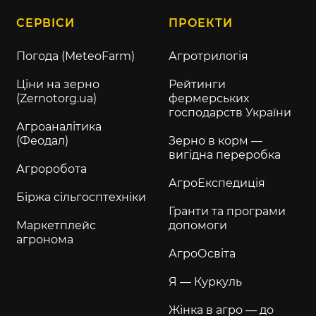
СЕРВІСИ
ПРОЕКТИ
Погода (MeteoFarm)
Агротрилогія
Ціни на зерно
Рейтинги
(Zernotorg.ua)
фермерських
господарств України
Агроаналітика
(Феодал)
Зерно в корм —
вигідна переробка
Агроробота
АгроЕкспедиція
Біржа сільгосптехніки
Гранти та програми
Маркетплейс
допомоги
агронома
АгроОсвіта
Я — Куркуль
Жінка в агро — до