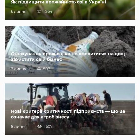
Як підвищити врожайність сої в Україні
6 липня
1 264
Страхування врожаю, як не «молитися» на дощ і
захистити свій бізнес
7 липня
507
Нові критерії критичності підприємств — що це
означає для агробізнесу
8 липня
1 607