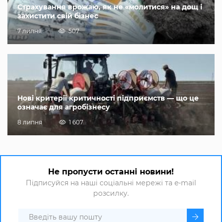
Страхування врожаю, як не «молитися» на дощ і
захистити свій бізнес
7 липня
507
Нові критерії критичності підприємств — що це
означає для агробізнесу
8 липня
1 607
Не пропусти останні новини!
Підписуйся на наші соціальні мережі та e-mail
розсилку.