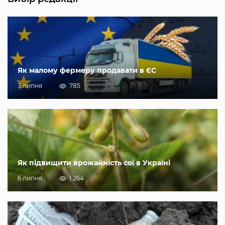
Як малому фермеру продавати в ЄС
3 липня
785
Як підвищити врожайність сої в Україні
6 липня
1 264