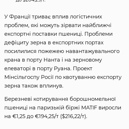
У Франції триває вплив логістичних
проблем, які можуть зірвати найближчі
експортні поставки пшениці. Проблеми
дефіциту зерна в експортних портах
посилилися пожежею навантажувального
крана в порту Нанта і на зерновому
елеваторі в порту Руана. Проект
Мінсільгоспу Росії по квотуванню експорту
зерна також вплинув.
Березневі котирування борошномельної
пшениці на паризькій біржі MATIF виросли
на €1,25 до €194,25/т ($216,22/т).