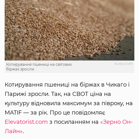
Kurkul.com
Котирування пшениці на світових
біржах зросли
Котирування пшениці на біржах в Чикаго і
Парижі зросли. Так, на СВОТ ціна на
культуру відновила максимум за півроку, на
MATIF — за рік. Про це повідомляє
Elevatorist.com
з посиланням на
«Зерно Он-
Лайн»
.