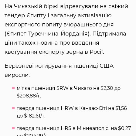
На Чиказькій біржі відреагували на свіжий
тендер Єгипту і загальну активізацію
експортного попиту вчорашнього дня
(Єгипет-Туреччина-Йорданія). Підтримала
ціни також новина про введення
квотування експорту зерна в Росії.
Березневі котирування пшениці США
виросли:
м'яка пшениця SRW в Чикаго на $2,30 до
$208,88/т;
тверда пшениця HRW в Канзас-Сіті на $1,56
до $182,61/т;
тверда пшениця HRS в Міннеаполісі на $0,27
до $204,29/т.