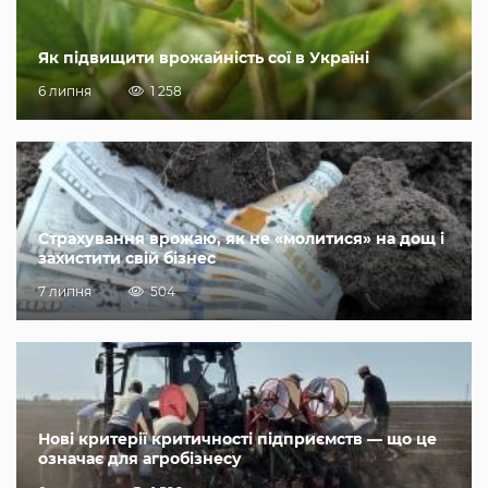
Як підвищити врожайність сої в Україні
6 липня
1 258
Страхування врожаю, як не «молитися» на дощ і
захистити свій бізнес
7 липня
504
Нові критерії критичності підприємств — що це
означає для агробізнесу