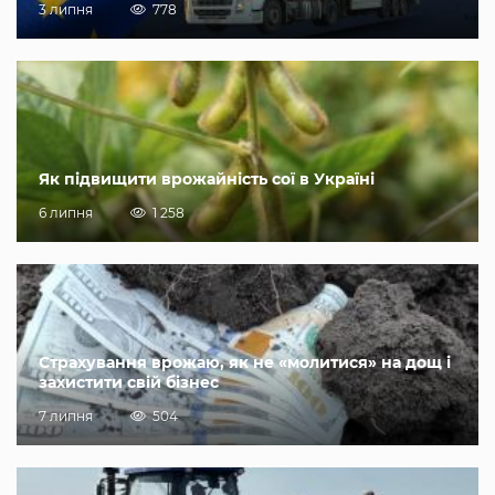
3 липня
778
Як підвищити врожайність сої в Україні
6 липня
1 258
Страхування врожаю, як не «молитися» на дощ і
захистити свій бізнес
7 липня
504