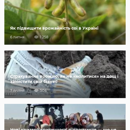
Як підвищити врожайність сої в Україні
6 липня
1 258
Страхування врожаю, як не «молитися» на дощ і
захистити свій бізнес
7 липня
504
Нові критерії критичності підприємств — що це