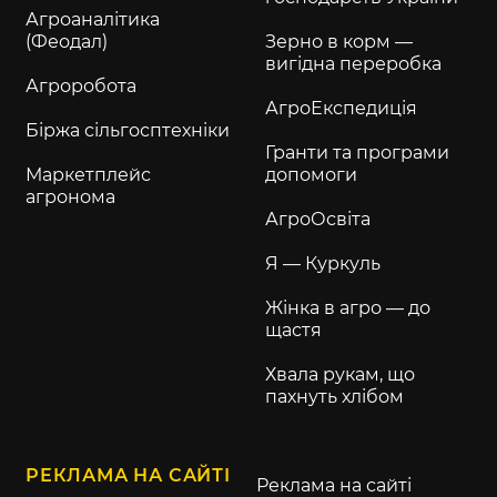
Агроаналітика
(Феодал)
Зерно в корм —
вигідна переробка
Агроробота
АгроЕкспедиція
Біржа сільгосптехніки
Гранти та програми
Маркетплейс
допомоги
агронома
АгроОсвіта
Я — Куркуль
Жінка в агро — до
щастя
Хвала рукам, що
пахнуть хлібом
РЕКЛАМА НА САЙТІ
Реклама на сайті