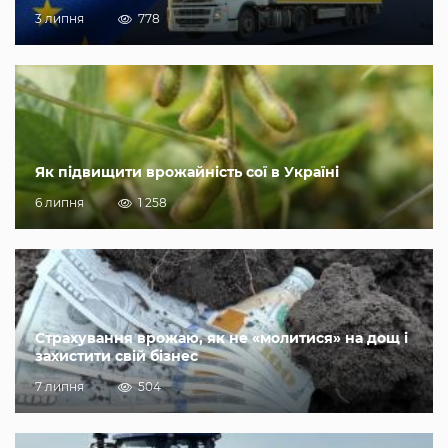
3 липня
778
Як підвищити врожайність сої в Україні
6 липня
1 258
Страхування врожаю, як не «молитися» на дощ і
захистити свій бізнес
7 липня
504