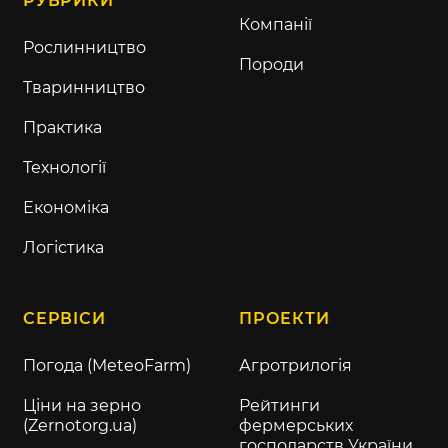
РУБРИКИ
Компанії
Рослинництво
Породи
Тваринництво
Практика
Технології
Економіка
Логістика
СЕРВІСИ
ПРОЕКТИ
Погода (MeteoFarm)
Агротрилогія
Ціни на зерно
Рейтинги
(Zernotorg.ua)
фермерських
господарств України