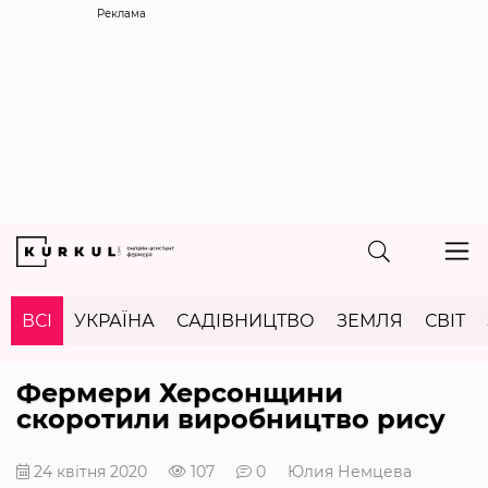
Реклама
ВСІ
УКРАЇНА
САДІВНИЦТВО
ЗЕМЛЯ
СВІТ
Фермери Херсонщини
скоротили виробництво рису
24 квітня 2020
107
0
Юлия Немцева