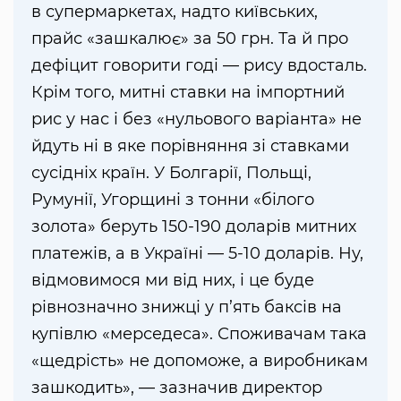
в супермаркетах, надто київських,
прайс «зашкалює» за 50 грн. Та й про
дефіцит говорити годі — рису вдосталь.
Крім того, митні ставки на імпортний
рис у нас і без «нульового варіанта» не
йдуть ні в яке порівняння зі ставками
сусідніх країн. У Болгарії, Польщі,
Румунії, Угорщині з тонни «білого
золота» беруть 150-190 доларів митних
платежів, а в Україні — 5-10 доларів. Ну,
відмовимося ми від них, і це буде
рівнозначно знижці у п’ять баксів на
купівлю «мерседеса». Споживачам така
«щедрість» не допоможе, а виробникам
зашкодить», — зазначив директор