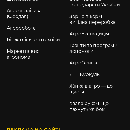
господарств України
Агроаналітика
(Феодал)
Зерно в корм —
вигідна переробка
Агроробота
АгроЕкспедиція
Біржа сільгосптехніки
Гранти та програми
Маркетплейс
допомоги
агронома
АгроОсвіта
Я — Куркуль
Жінка в агро — до
щастя
Хвала рукам, що
пахнуть хлібом
РЕКЛАМА НА САЙТІ