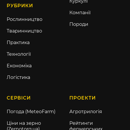
Куркулі
РУБРИКИ
Компанії
Рослинництво
Породи
Тваринництво
Практика
Технології
Економіка
Логістика
СЕРВІСИ
ПРОЕКТИ
Погода (MeteoFarm)
Агротрилогія
Ціни на зерно
Рейтинги
(Zernotorg.ua)
фермерських