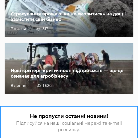
Страхування врожаю, як не «молитися» на дощ і
захистити свій бізнес
7 липня
517
Нові критерії критичності підприємств — що це
означає для агробізнесу
8 липня
1 626
Не пропусти останні новини!
Підписуйся на наші соціальні мережі та e-mail
розсилку.