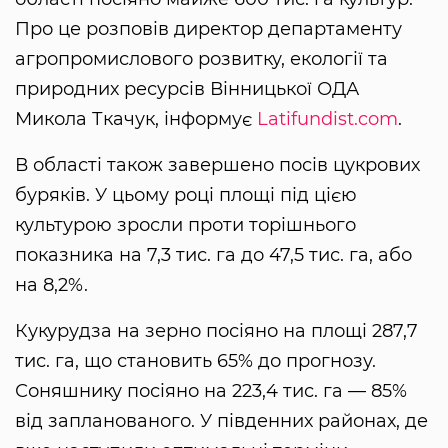
Про це розповів директор департаменту
агропромислового розвитку, екології та
природних ресурсів Вінницької ОДА
Микола Ткачук, інформує
Latifundist.com
.
В області також завершено посів цукрових
буряків. У цьому році площі під цією
культурою зросли проти торішнього
показника на 7,3 тис. га до 47,5 тис. га, або
на 8,2%.
Кукурудза на зерно посіяно на площі 287,7
тис. га, що становить 65% до прогнозу.
Соняшнику посіяно на 223,4 тис. га — 85%
від запланованого. У південних районах, де