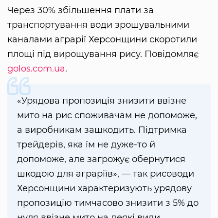
Через 30% збільшення плати за
транспортування води зрошувальними
каналами аграрії Херсонщини скоротили
площі під вирощування рису. Повідомляє
golos.com.ua
.
«Урядова пропозиція знизити ввізне
мито на рис споживачам не допоможе,
а виробникам зашкодить. Підтримка
трейдерів, яка їм не дуже-то й
допоможе, але загрожує обернутися
шкодою для аграріїв», — так рисоводи
Херсонщини характеризують урядову
пропозицію тимчасово знизити з 5% до
нуля ввізне мито на деякі види