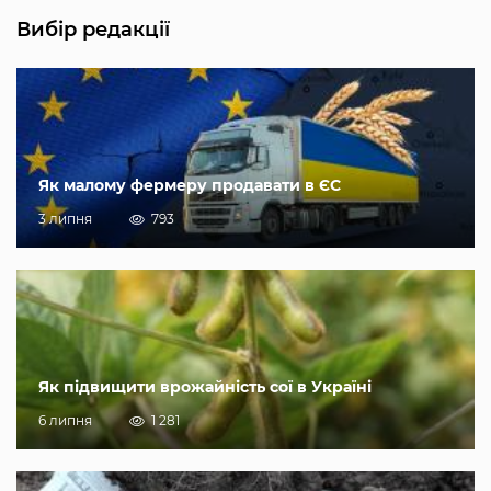
Вибір редакції
Як малому фермеру продавати в ЄС
3 липня
793
Як підвищити врожайність сої в Україні
6 липня
1 281