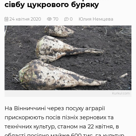
сівбу цукрового буряку
24 квітня 2020
70
0
Юлия Немцева
Kurkul.com
На Вінниччині через посуху аграрії
прискорюють посів пізніх зернових та
технічних культур, станом на 22 квітня, в
області посіяно майже 600 тис. га культур.