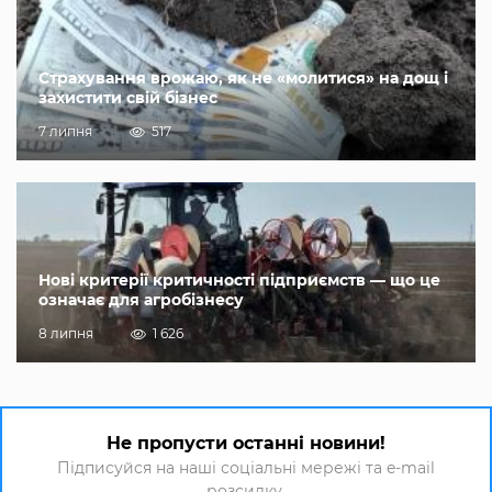
Страхування врожаю, як не «молитися» на дощ і
захистити свій бізнес
7 липня
517
Нові критерії критичності підприємств — що це
означає для агробізнесу
8 липня
1 626
Не пропусти останні новини!
Підписуйся на наші соціальні мережі та e-mail
розсилку.