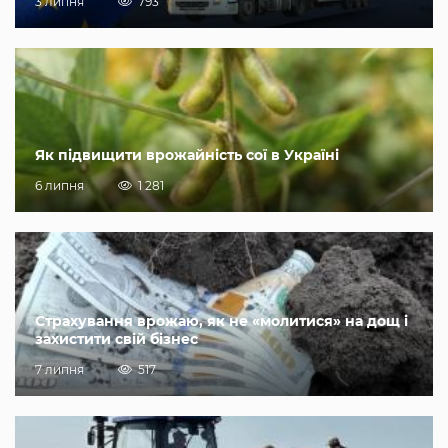
3 липня
793
Як підвищити врожайність сої в Україні
6 липня
1 281
Страхування врожаю, як не «молитися» на дощ і
захистити свій бізнес
7 липня
517