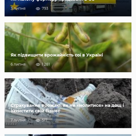
3 липня
793
Як підвищити врожайність сої в Україні
6 липня
1 281
Страхування врожаю, як не «молитися» на дощ і
захистити свій бізнес
7 липня
517