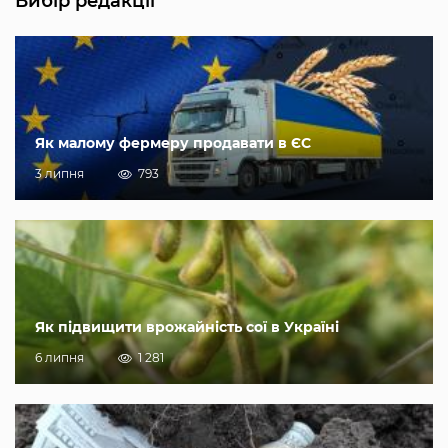
Вибір редакції
Як малому фермеру продавати в ЄС
3 липня
793
Як підвищити врожайність сої в Україні
6 липня
1 281