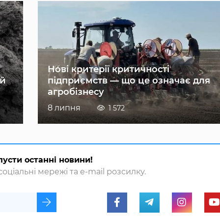
Нові критерії критичності
ій
підприємств — що це означає для
агробізнесу
8 липня
1 572
пусти останні новини!
оціальні мережі та e-mail розсилку.