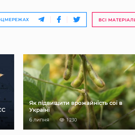
ОЦМЕРЕЖАХ
ВСІ МАТЕРІАЛ
Як підвищити врожайність сої в
ЄС
Україні
6 липня
1 230