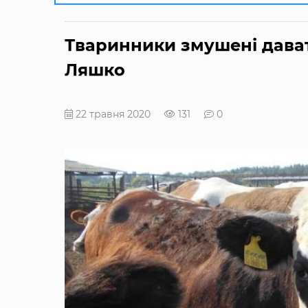
Тваринники змушені дават
Ляшко
22 травня 2020
131
0