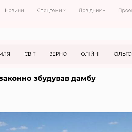
Новини
Спецтеми
Довідник
Прое
МЛЯ
СВІТ
ЗЕРНО
ОЛІЙНІ
СІЛЬГО
законно збудував дамбу