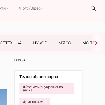
кти
Фото/Відео
›
СПТЕХНІКА
ЦУКОР
М’ЯСО
МОЛОКО
Реклама
Те, що цікаво зараз
#Російсько_українська
війна
#ринок землі