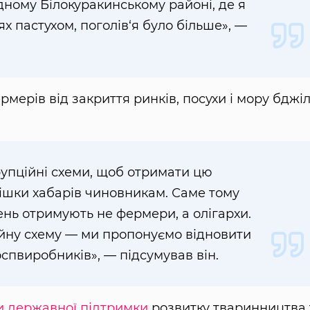
дному Білокуракинському районі, де я
х пастухом, поголів‘я було більше», —
мерів від закриття ринків, посухи і мору бджі
рупційні схеми, щоб отримати цю
мішки хабарів чиновникам. Саме тому
нь отримують не фермери, а олігархи.
йну схему — ми пропонуємо відновити
спвиробників», — підсумував він.
 державної підтримки
розвитку тваринництва 