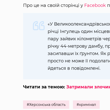
Про це на своїй сторінці у
Facebook
п
«У Великоолександрівськом
річці Інгулець один місце
пару зайвих кілометрів чер
річку 44-метрову дамбу, пр
засипавши їх ґрунтом. Як р
просто не може її подолати
йдеться в повідомлені.
Читати за темою:
Затримали злочинц
#Херсонська область
#кримінал