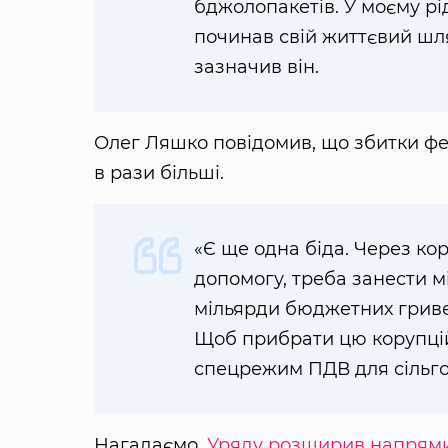
бджолопакетів. У моєму рі
починав свій життєвий шля
зазначив він.
Олег Ляшко повідомив, що збитки фер
в рази більші.
«Є ще одна біда. Через ко
допомогу, треба занести 
мільярди бюджетних гриве
Щоб прибрати цю корупці
спецрежим ПДВ для сільго
Нагадаємо,
Уряду розширив напрями