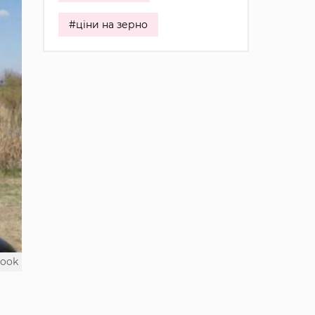
#ціни на зерно
book