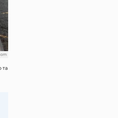
.com
 та