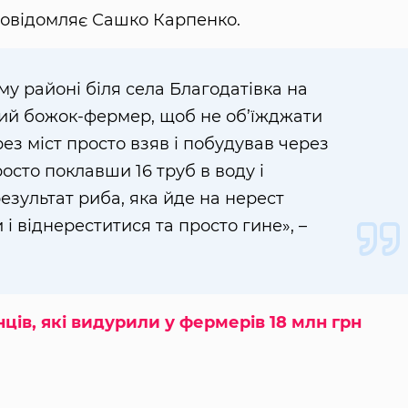
овідомляє Сашко Карпенко.
у районі біля села Благодатівка на
вий божок-фермер, щоб не об’їжджати
ез міст просто взяв і побудував через
осто поклавши 16 труб в воду і
езультат риба, яка йде на нерест
 і віднереститися та просто гине», –
ів, які видурили у фермерів 18 млн грн