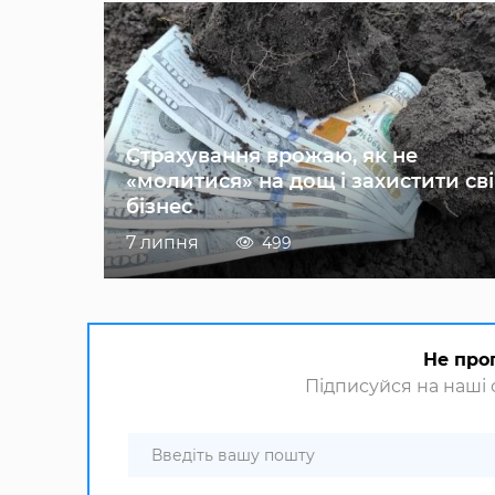
Страхування врожаю, як не
«молитися» на дощ і захистити св
бізнес
7 липня
499
Не про
Підписуйся на наші с