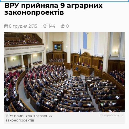
ВРУ прийняла 9 аграрних
законопроектів
8 грудня 2015
144
0
Тelegraf.com.ua
ВРУ прийняла 9 аграрних
законопроектів