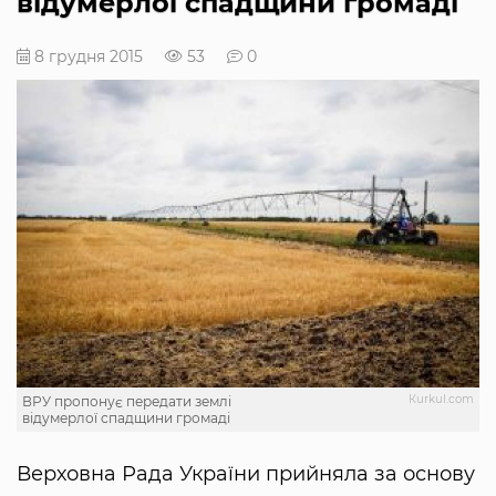
відумерлої спадщини громаді
8 грудня 2015
53
0
Кurkul.com
ВРУ пропонує передати землі
відумерлої спадщини громаді
Верховна Рада України прийняла за основу