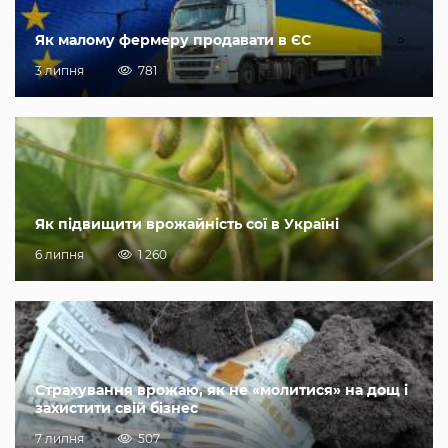
Як малому фермеру продавати в ЄС
3 липня
781
Як підвищити врожайність сої в Україні
6 липня
1 260
Страхування врожаю, як не «молитися» на дощ і
захистити свій бізнес
7 липня
507