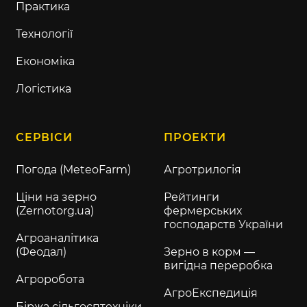
Практика
Технології
Економіка
Логістика
СЕРВІСИ
ПРОЕКТИ
Погода (MeteoFarm)
Агротрилогія
Ціни на зерно
Рейтинги
(Zernotorg.ua)
фермерських
господарств України
Агроаналітика
(Феодал)
Зерно в корм —
вигідна переробка
Агроробота
АгроЕкспедиція
Біржа сільгосптехніки