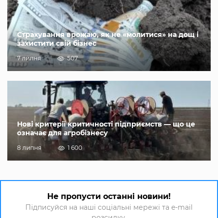
Страхування врожаю, як не «молитися» на дощ і
захистити свій бізнес
7 липня
507
Нові критерії критичності підприємств — що це
означає для агробізнесу
8 липня
1 600
Не пропусти останні новини!
Підписуйся на наші соціальні мережі та e-mail
розсилку.