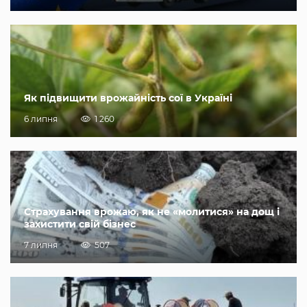
Як підвищити врожайність сої в Україні
6 липня
1 260
Страхування врожаю, як не «молитися» на дощ і
захистити свій бізнес
7 липня
507