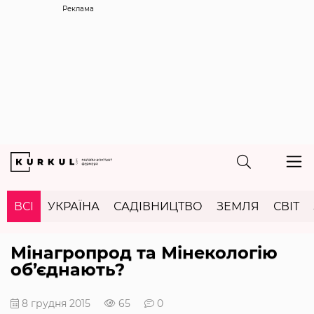
Реклама
ВСІ
УКРАЇНА
САДІВНИЦТВО
ЗЕМЛЯ
СВІТ
Мінагропрод та Мінекологію
об’єднають?
8 грудня 2015
65
0