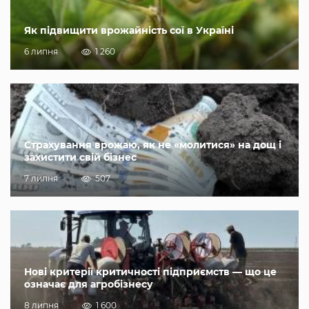
Як підвищити врожайність сої в Україні
6 липня
1 260
Страхування врожаю, як не «молитися» на дощ і
захистити свій бізнес
7 липня
507
Нові критерії критичності підприємств — що це
означає для агробізнесу
8 липня
1 600