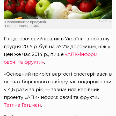
Ua.112.ua
Плодоовочева продукція
подорожчала на 36%
Плодоовочевий кошик в Україні на початку
грудня 2015 р. був на 35,7% дорожчим, ніж у
цей же час 2014 р., пише
«АПК-інформ:
овочі та фрукти»
.
«Основний приріст вартості спостерігався в
овочах борщового набору, які подорожчали
у 4,6 рази за рік, — зазначила керівник
проекту «АПК-Інформ: овочі та фрукти»
Тетяна Гетьман
.