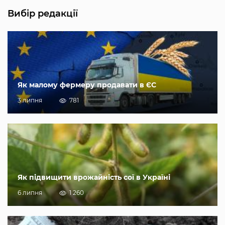
Вибір редакції
Як малому фермеру продавати в ЄС
3 липня
781
Як підвищити врожайність сої в Україні
6 липня
1 260