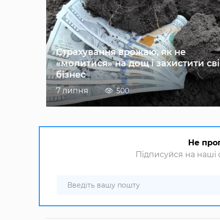
Страхування врожаю, як не
«молитися» на дощ і захистити св
бізнес
7 липня
500
Не про
Підписуйся на наші с