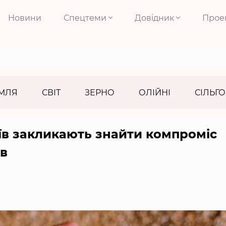
Новини
Спецтеми
Довідник
Прое
МЛЯ
СВІТ
ЗЕРНО
ОЛІЙНІ
СІЛЬГО
ріїв закликають знайти компроміс
в