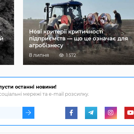
Нові критерії критичності
ій
підприємств — що це означає для
агробізнесу
8 липня
1 572
пусти останні новини!
оціальні мережі та e-mail розсилку.