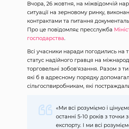
Вчора, 26 жовтня, на міжвідомчій на
ситуації на зерновому ринку, викон
контрактами та питання документал
Про це повідомляє пресслужба
Мініс
господарства
.
Всі учасники наради погодились на т
статус надійного гравця на міжнарод
торговельні зобов'язання. Разом з т
які б в адресному порядку допомага
сільгоспвиробникам, які постраждал
«Ми всі розуміємо і цінуєм
останні 5-10 років з точки
експорту. І ми всі розумі