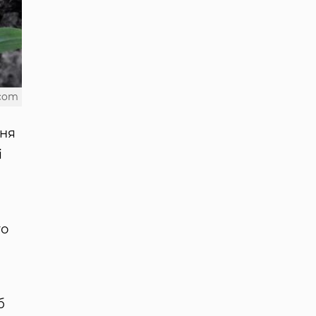
.com
тня
і
го
б