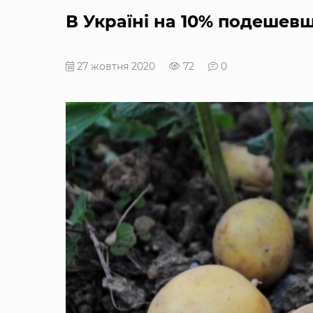
В Україні на 10% подешев
27 жовтня 2020
72
0