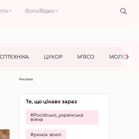
кти
Фото/Відео
›
СПТЕХНІКА
ЦУКОР
М’ЯСО
МОЛОКО
Реклама
Те, що цікаво зараз
#Російсько_українська
війна
#ринок землі