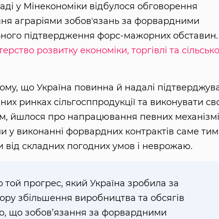
раді у Мінекономіки відбулося обговорення
ання аграріями зобовʼязань за форвардними
ьного підтвердження форс-мажорних обставин.
терство розвитку економіки, торгівлі та сільськ
ому, що Україна повинна й надалі підтверджув
них ринках сільгосппродукції та виконувати св
им, йшлося про напрацювання певних механізмі
ли у виконанні форвардних контрактів саме тим
и від складних погодних умов і неврожаю.
о той прогрес, який Україна зробила за
 зору збільшення виробництва та обсягів
ємо, що зобов’язання за форвардними