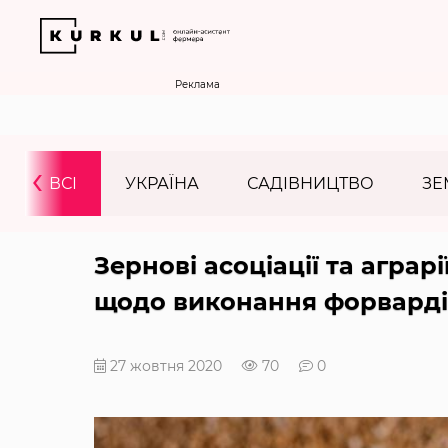
Реклама
‹
ВСІ
УКРАЇНА
САДІВНИЦТВО
ЗЕ
Зернові асоціації та агра
щодо виконання форварді
27 жовтня 2020
70
0