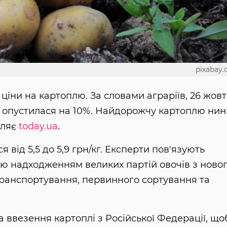
pixabay
ціни на картоплю. За словами аграріїв, 26 жов
у опустилася на 10%. Найдорожчу картоплю нин
мляє
today.ua
.
я від 5,5 до 5,9 грн/кг. Експерти пов'язують
лю надходженням великих партій овочів з ново
ранспортування, первинного сортування та
а ввезення картоплі з Російської Федерації, що