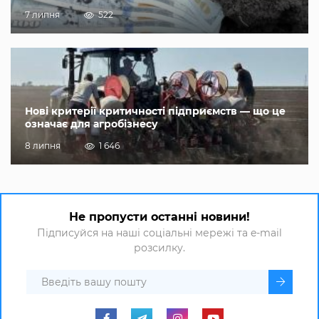
7 липня
522
Нові критерії критичності підприємств — що це
означає для агробізнесу
8 липня
1 646
Не пропусти останні новини!
Підписуйся на наші соціальні мережі та e-mail
розсилку.