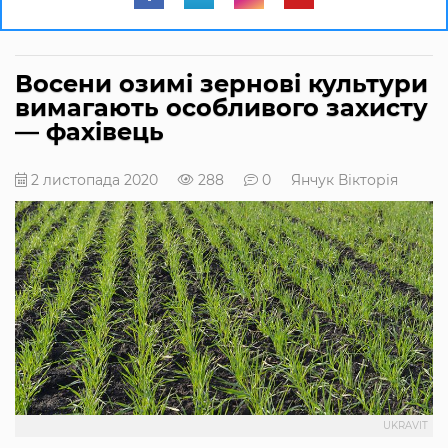
Восени озимі зернові культури
вимагають особливого захисту
— фахівець
2 листопада 2020
288
0
Янчук Вікторія
UKRAVIT