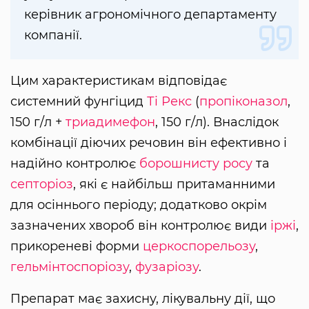
керівник агрономічного департаменту
компанії.
Цим характеристикам відповідає
системний фунгіцид
Ті Рекс
(
пропіконазол
,
150 г/л +
триадимефон
, 150 г/л). Внаслідок
комбінації діючих речовин він ефективно і
надійно контролює
борошнисту росу
та
септоріоз
, які є найбільш притаманними
для осіннього періоду; додатково окрім
зазначених хвороб він контролює види
іржі
,
прикореневі форми
церкоспорельозу
,
гельмінтоспоріозу
,
фузаріозу
.
Препарат має захисну, лікувальну дії, що