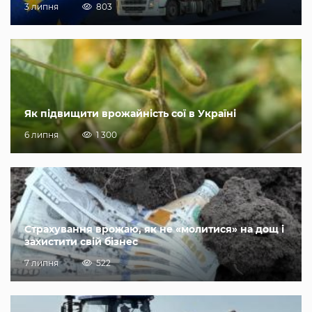
3 липня
803
Як підвищити врожайність сої в Україні
6 липня
1 300
Страхування врожаю, як не «молитися» на дощ і
захистити свій бізнес
7 липня
522