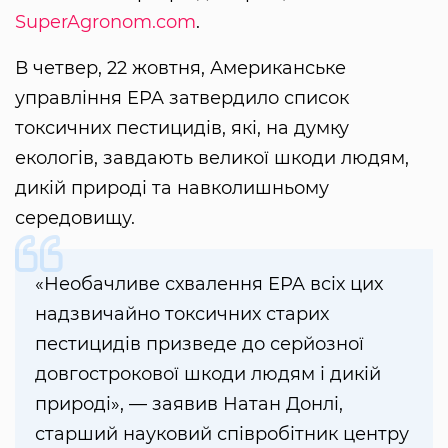
SuperAgronom.com
.
В четвер, 22 жовтня, Американське
управління EPA затвердило список
токсичних пестицидів, які, на думку
екологів, завдають великої шкоди людям,
дикій природі та навколишньому
середовищу.
«Необачливе схвалення EPA всіх цих
надзвичайно токсичних старих
пестицидів призведе до серйозної
довгострокової шкоди людям і дикій
природі», — заявив Натан Донлі,
старший науковий співробітник центру