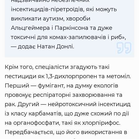
інсектицидів-піретроїдів, які можуть
викликати аутизм, хвороби
Альцгеймера і Паркінсона та дуже
токсичні для комах-запилювачів і риб»,
— додає Натан Донлі.
Крім того, спеціалісти згадують такі
пестициди як 1,3-дихлорпропен та метоміл.
Перший — фумігант, на думку екологів
провокує респіраторні захворювання та
рак. Другий — нейротоксичний інсектицид
із класу карбаматів, що дуже схожий по дії
на органофосфати, такі як хлорпірифос.
Передбачається, що його використання в