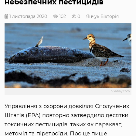
небезпечних пестицидів
1 листопада 2020
102
0
Янчук Вікторія
pixabay.com
Управління з охорони довкілля Сполучених
Штатів (EPA) повторно затвердило десятки
токсичних пестицидів, таких як паракват,
метоміл та піретроїди. Про це пише