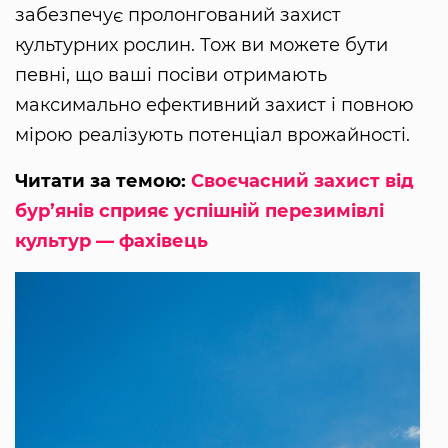
забезпечує пролонгований захист
культурних рослин. Тож ви можете бути
певні, що ваші посіви отримають
максимально ефективний захист і повною
мірою реалізують потенціал врожайності.
Читати за темою:
Своєчасний захист від
бур’янів сприяє успішній перезимівлі
культур — фахівець