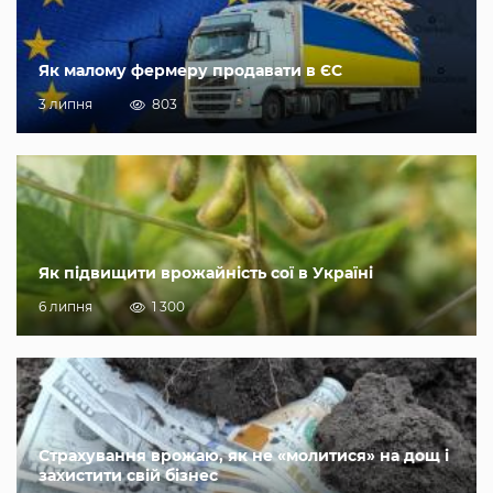
Як малому фермеру продавати в ЄС
3 липня
803
Як підвищити врожайність сої в Україні
6 липня
1 300
Страхування врожаю, як не «молитися» на дощ і
захистити свій бізнес