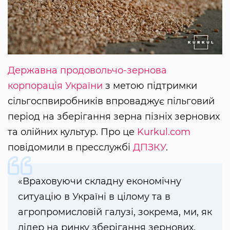
Державна продовольчо-зернова
корпорація України
з метою підтримки
сільгоспвиробників впроваджує пільговий
період на зберігання зерна пізніх зернових
та олійних культур. Про це
Kurkul.com
повідомили в пресслужбі
ДПЗКУ
.
«Враховуючи складну економічну
ситуацію в Україні в цілому та в
агропромисловій галузі, зокрема, ми, як
лідер на ринку зберігання зернових,