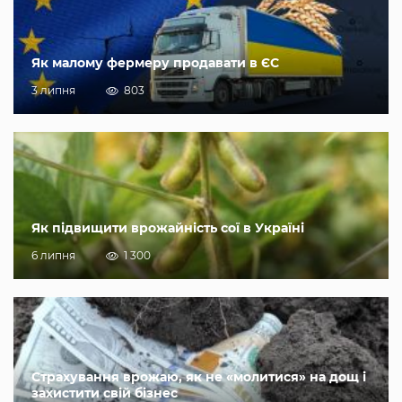
Як малому фермеру продавати в ЄС
3 липня
803
Як підвищити врожайність сої в Україні
6 липня
1 300
Страхування врожаю, як не «молитися» на дощ і
захистити свій бізнес