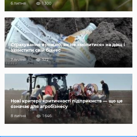
6 липня
1 300
Страхування врожаю, як не «молитися» на дощ і
захистити свій бізнес
7 липня
522
Нові критерії критичності підприємств — що це
означає для агробізнесу
8 липня
1 646