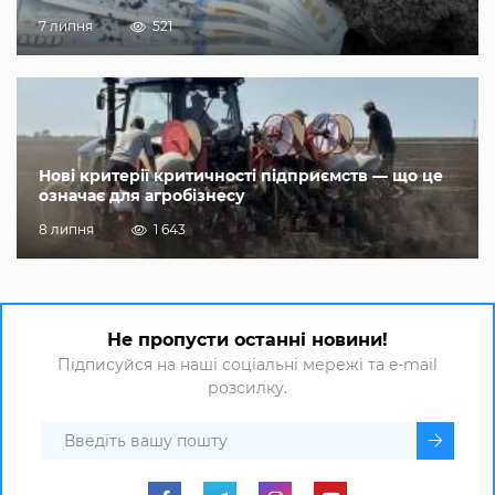
7 липня
521
Нові критерії критичності підприємств — що це
означає для агробізнесу
8 липня
1 643
Не пропусти останні новини!
Підписуйся на наші соціальні мережі та e-mail
розсилку.