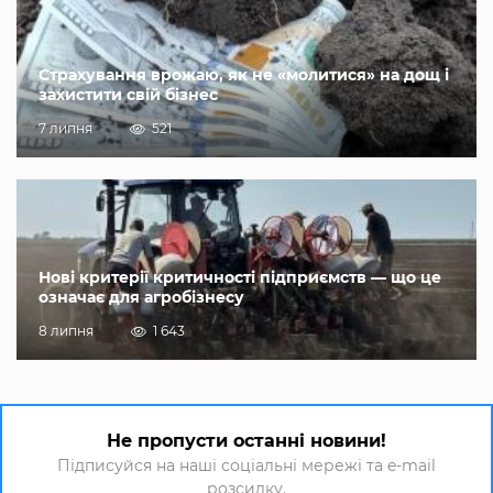
Страхування врожаю, як не «молитися» на дощ і
захистити свій бізнес
7 липня
521
Нові критерії критичності підприємств — що це
означає для агробізнесу
8 липня
1 643
Не пропусти останні новини!
Підписуйся на наші соціальні мережі та e-mail
розсилку.