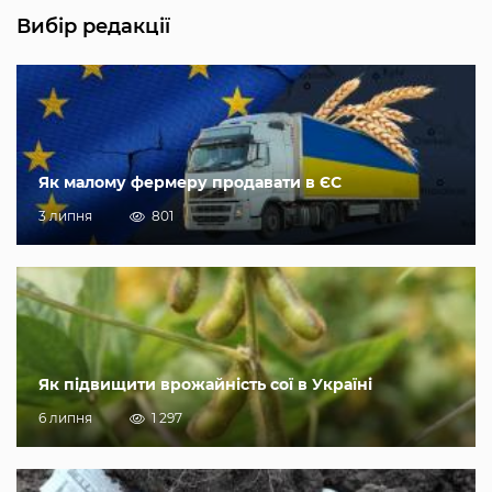
Вибір редакції
Як малому фермеру продавати в ЄС
3 липня
801
Як підвищити врожайність сої в Україні
6 липня
1 297