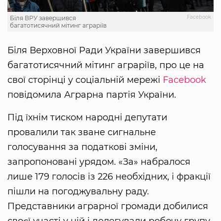
Facebook
Біля ВРУ завершився
багатотисячний мітинг аграріїв
Біля Верховної Ради України завершився
багатотисячний мітинг аграріїв, про це на
свої сторінці у соціальній мережі
Facebook
повідомила Аграрна партія України.
Під їхнім тиском народні депутати
провалили так зване сигнальне
голосування за податкові зміни,
запропоновані урядом. «За» набралося
лише 179 голосів із 226 необхідних, і фракції
пішли на погоджувальну раду.
Представники аграрної громади добилися
своєї участі у ній і делегували робочу групу