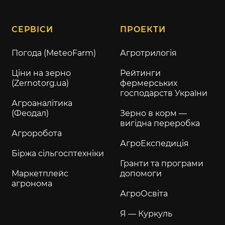
СЕРВІСИ
ПРОЕКТИ
Погода (MeteoFarm)
Агротрилогія
Ціни на зерно
Рейтинги
(Zernotorg.ua)
фермерських
господарств України
Агроаналітика
(Феодал)
Зерно в корм —
вигідна переробка
Агроробота
АгроЕкспедиція
Біржа сільгосптехніки
Гранти та програми
Маркетплейс
допомоги
агронома
АгроОсвіта
Я — Куркуль