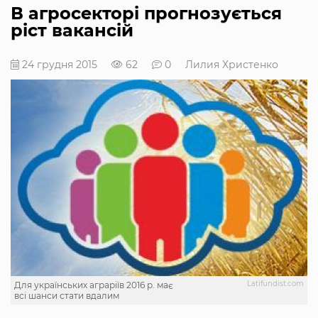
В агросекторі прогнозується
ріст вакансій
24 грудня 2015
62
0
Лилия Христенко
Latifundist.com
Для українських аграріїв 2016 р. має
всі шанси стати вдалим