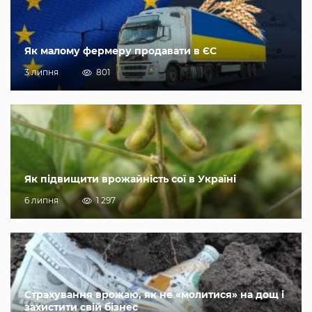
Як малому фермеру продавати в ЄС
3 липня
801
Як підвищити врожайність сої в Україні
6 липня
1 297
Страхування врожаю, як не «молитися» на дощ і
захистити свій бізнес