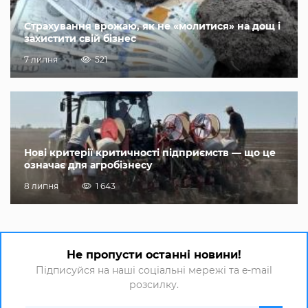
Страхування врожаю, як не «молитися» на дощ і
захистити свій бізнес
7 липня
521
Нові критерії критичності підприємств — що це
означає для агробізнесу
8 липня
1 643
Не пропусти останні новини!
Підписуйся на наші соціальні мережі та e-mail
розсилку.