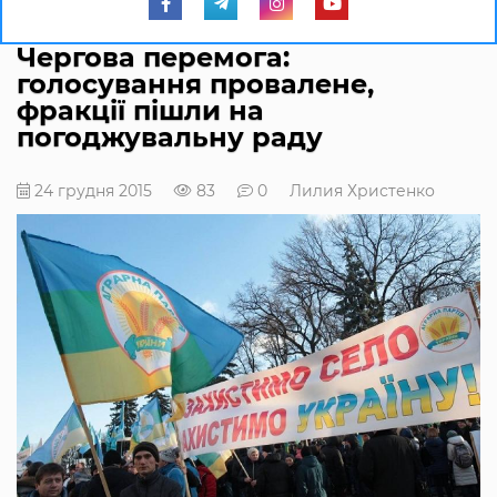
Чергова перемога:
голосування провалене,
фракції пішли на
погоджувальну раду
24 грудня 2015
83
0
Лилия Христенко