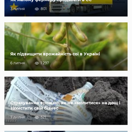
3 липня
801
Як підвищити врожайність сої в Україні
6 липня
1 297
Страхування врожаю, як не «молитися» на дощ і
захистити свій бізнес
7 липня
521