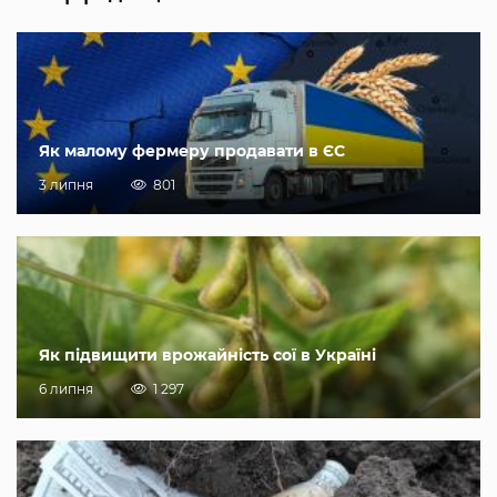
Як малому фермеру продавати в ЄС
3 липня
801
Як підвищити врожайність сої в Україні
6 липня
1 297