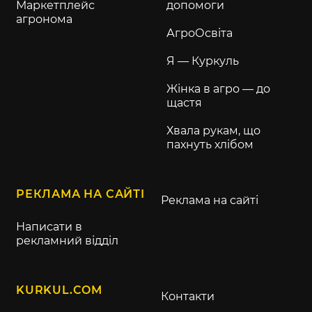
Маркетплейс
допомоги
агронома
АгроОсвіта
Я — Куркуль
Жінка в агро — до
щастя
Хвала рукам, що
пахнуть хлібом
РЕКЛАМА НА САЙТІ
Реклама на сайті
Написати в
рекламний відділ
KURKUL.COM
Контакти