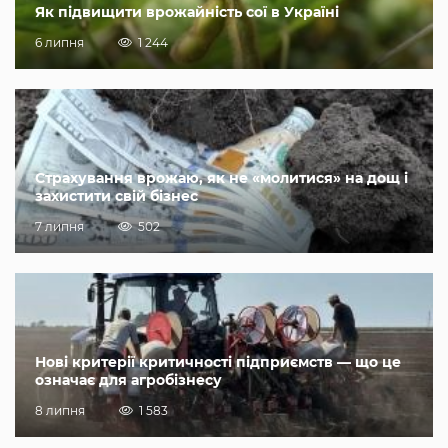
Як підвищити врожайність сої в Україні
6 липня
1 244
Страхування врожаю, як не «молитися» на дощ і
захистити свій бізнес
7 липня
502
Нові критерії критичності підприємств — що це
означає для агробізнесу
8 липня
1 583