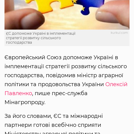
kurkul.com
ЄС допоможе Україні в імплементації
стратегії розвитку сільського
господарства
Європейський Союз допоможе Україні в
імплементації стратегії розвитку сільського
господарства, повідомив міністр аграрної
політики та продовольства України
Олексій
Павленко
, пише прес-служба
Мінагропроду.
За його словами, ЄС та міжнародні
партнери готові всебічно сприяти
Міністерству аграрної політики та