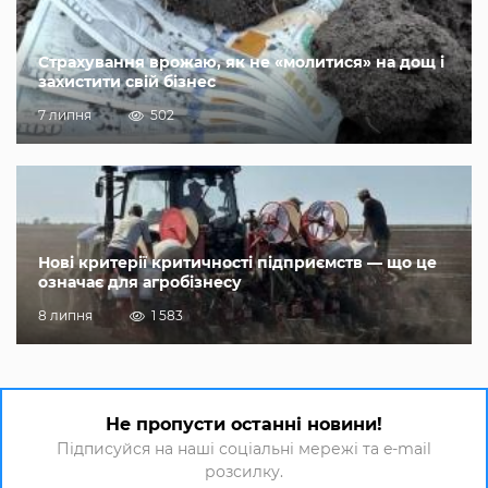
Страхування врожаю, як не «молитися» на дощ і
захистити свій бізнес
7 липня
502
Нові критерії критичності підприємств — що це
означає для агробізнесу
8 липня
1 583
Не пропусти останні новини!
Підписуйся на наші соціальні мережі та e-mail
розсилку.