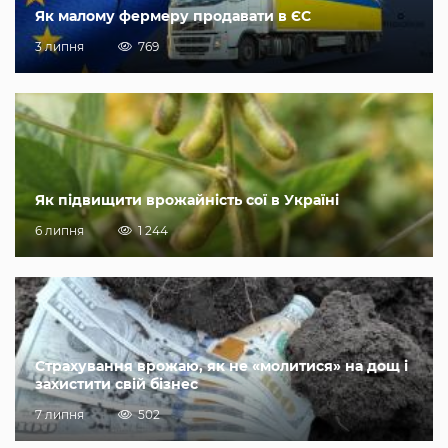
Як малому фермеру продавати в ЄС
3 липня
769
Як підвищити врожайність сої в Україні
6 липня
1 244
Страхування врожаю, як не «молитися» на дощ і
захистити свій бізнес
7 липня
502