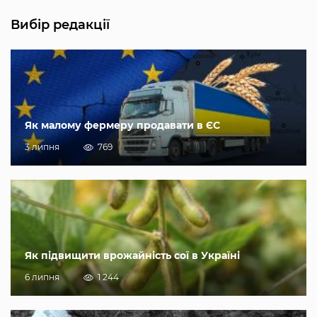
Вибір редакції
Як малому фермеру продавати в ЄС
3 липня
769
Як підвищити врожайність сої в Україні
6 липня
1 244