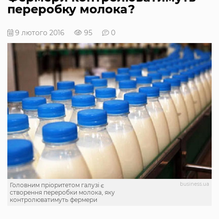
переробку молока?
9 лютого 2016
95
0
business.ua
Головним пріоритетом галузі є
створення переробки молока, яку
контролюватимуть фермери