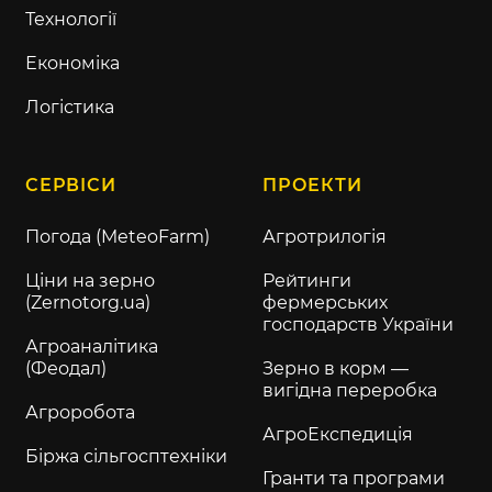
Технології
Економіка
Логістика
СЕРВІСИ
ПРОЕКТИ
Погода (MeteoFarm)
Агротрилогія
Ціни на зерно
Рейтинги
(Zernotorg.ua)
фермерських
господарств України
Агроаналітика
(Феодал)
Зерно в корм —
вигідна переробка
Агроробота
АгроЕкспедиція
Біржа сільгосптехніки
Гранти та програми