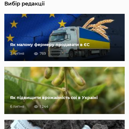
Вибір редакції
Як малому фермеру продавати в ЄС
3 липня
769
Як підвищити врожайність сої в Україні
6 липня
1 244