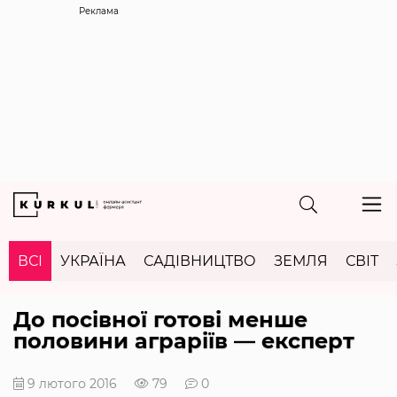
Реклама
ВСІ
УКРАЇНА
САДІВНИЦТВО
ЗЕМЛЯ
СВІТ
До посівної готові менше
половини аграріїв — експерт
9 лютого 2016
79
0