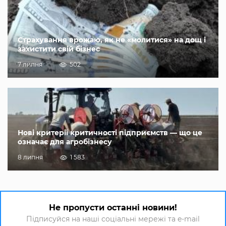
Страхування врожаю, як не «молитися» на дощ і
захистити свій бізнес
7 липня
502
Нові критерії критичності підприємств — що це
означає для агробізнесу
8 липня
1 583
Не пропусти останні новини!
Підписуйся на наші соціальні мережі та e-mail