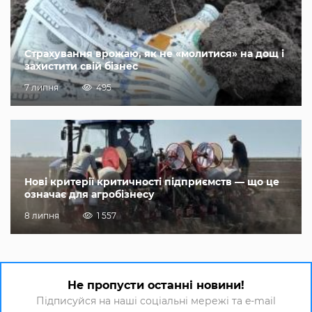
Страхування врожаю, як не «молитися» на дощ і
захистити свій бізнес
7 липня
495
Нові критерії критичності підприємств — що це
означає для агробізнесу
8 липня
1 557
Не пропусти останні новини!
Підписуйся на наші соціальні мережі та e-mail