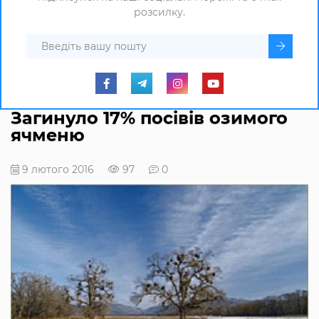
розсилку.
Загинуло 17% посівів озимого
ячменю
9 лютого 2016
97
0