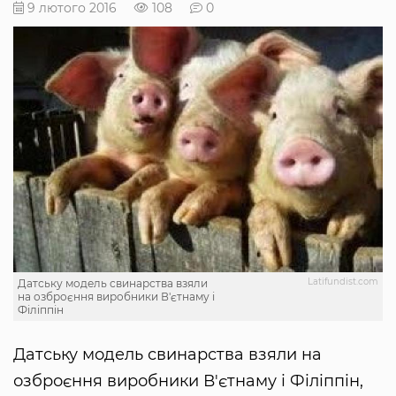
9 лютого 2016
108
0
Latifundist.com
Датську модель свинарства взяли
на озброєння виробники В'єтнаму і
Філіппін
Датську модель свинарства взяли на
озброєння виробники В'єтнаму і Філіппін,