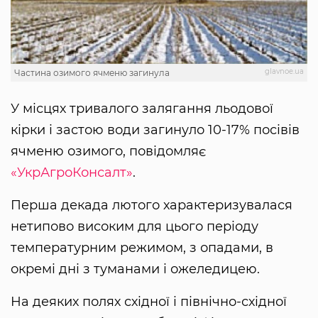
glavnoe.ua
Частина озимого ячменю загинула
У місцях тривалого залягання льодової
кірки і застою води загинуло 10-17% посівів
ячменю озимого, повідомляє
«УкрАгроКонсалт»
.
Перша декада лютого характеризувалася
нетипово високим для цього періоду
температурним режимом, з опадами, в
окремі дні з туманами і ожеледицею.
На деяких полях східної і північно-східної