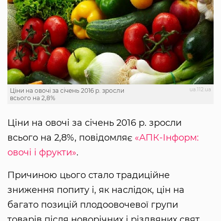
ua.112.ua
Ціни на овочі за січень 2016 р. зросли
всього на 2,8%
Ціни на овочі за січень 2016 р. зросли
всього на 2,8%, повідомляє
«АПК-Інформ:
овочі і фрукти»
.
Причиною цього стало традиційне
зниження попиту і, як наслідок, цін на
багато позицій плодоовочевої групи
товарів після новорічних і різдвяних свят.