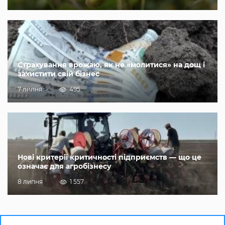
Страхування врожаю, як не «молитися» на дощ і
захистити свій бізнес
7 липня
495
Нові критерії критичності підприємств — що це
означає для агробізнесу
8 липня
1 557