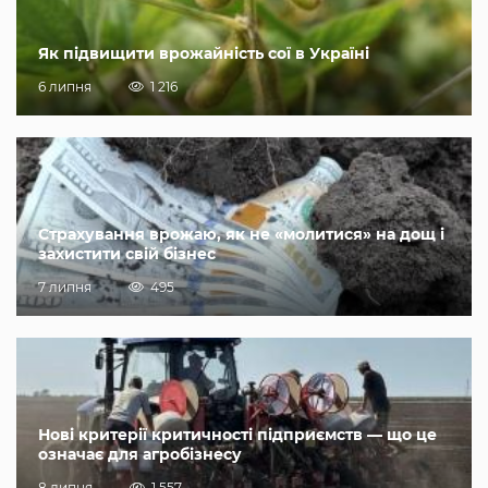
Як підвищити врожайність сої в Україні
6 липня
1 216
Страхування врожаю, як не «молитися» на дощ і
захистити свій бізнес
7 липня
495
Нові критерії критичності підприємств — що це
означає для агробізнесу
8 липня
1 557