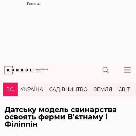
Реклама
ВСІ
УКРАЇНА
САДІВНИЦТВО
ЗЕМЛЯ
СВІТ
Датську модель свинарства
освоять ферми В'єтнаму і
Філіппін