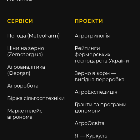
СЕРВІСИ
ПРОЕКТИ
Погода (MeteoFarm)
Агротрилогія
Ціни на зерно
Рейтинги
(Zernotorg.ua)
фермерських
господарств України
Агроаналітика
(Феодал)
Зерно в корм —
вигідна переробка
Агроробота
АгроЕкспедиція
Біржа сільгосптехніки
Гранти та програми
Маркетплейс
допомоги
агронома
АгроОсвіта
Я — Куркуль