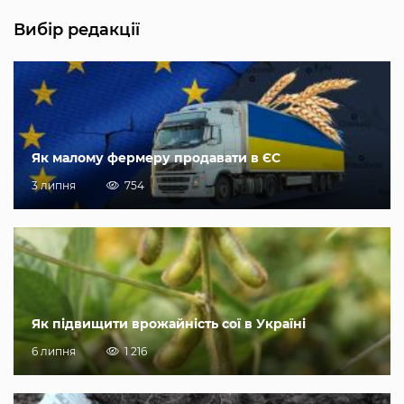
Вибір редакції
Як малому фермеру продавати в ЄС
3 липня
754
Як підвищити врожайність сої в Україні
6 липня
1 216