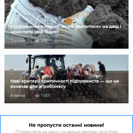
Страхування врожаю, як не «молитися» на дощ і
захистити свій бізнес
7 липня
495
Нові критерії критичності підприємств — що це
означає для агробізнесу
8 липня
1 557
Не пропусти останні новини!
Підписуйся на наші соціальні мережі та e-mail