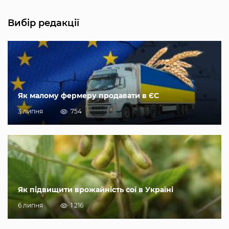
Вибір редакції
Як малому фермеру продавати в ЄС
3 липня
754
Як підвищити врожайність сої в Україні
6 липня
1 216