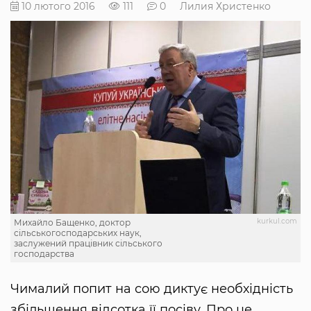
10 лютого 2016
111
0
Лилия Христенко
kurkul.com
Михайло Бащенко, доктор
сільськогосподарських наук,
заслужений працівник сільського
господарства
Чималий попит на сою диктує необхідність
збільшення відсотка її посіву. Про це