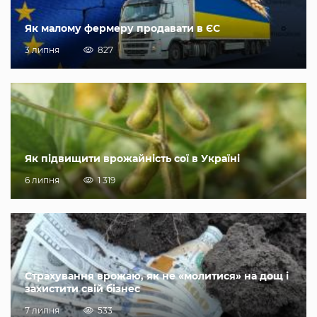
Як малому фермеру продавати в ЄС
3 липня
827
Як підвищити врожайність сої в Україні
6 липня
1 319
Страхування врожаю, як не «молитися» на дощ і
захистити свій бізнес
7 липня
533