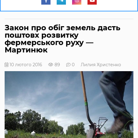
Закон про обіг земель дасть
поштовх розвитку
фермерського руху —
Мартинюк
10 лютого 2016
89
0
Лилия Христенко