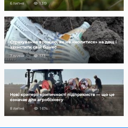
6 липня
1 319
Страхування врожаю, як не «молитися» на дощ і
захистити свій бізнес
7 липня
533
Нові критерії критичності підприємств — що це
означає для агробізнесу
8 липня
1 674