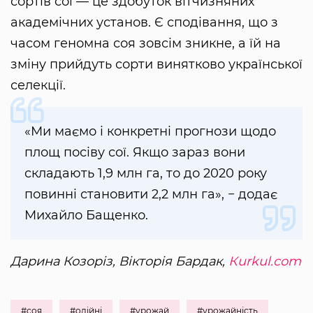
сортів сої — це здобуток вітчизняних
академічних установ. Є сподівання, що з
часом геномна соя зовсім зникне, а їй на
зміну прийдуть сорти винятково української
селекції.
«Ми маємо і конкретні прогнози щодо
площ посіву сої. Якщо зараз вони
складають 1,9 млн га, то до 2020 року
повинні становити 2,2 млн га», − додає
Михайло Бащенко.
Дарина Козоріз, Вікторія Бардак,
Кurkul.com
#соя
#олійні
#урожай
#урожайність