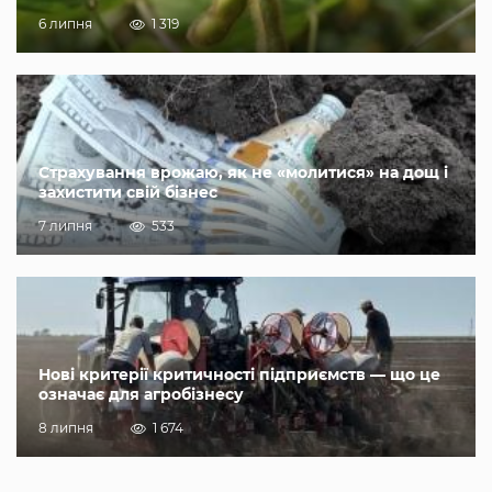
6 липня
1 319
Страхування врожаю, як не «молитися» на дощ і
захистити свій бізнес
7 липня
533
Нові критерії критичності підприємств — що це
означає для агробізнесу
8 липня
1 674