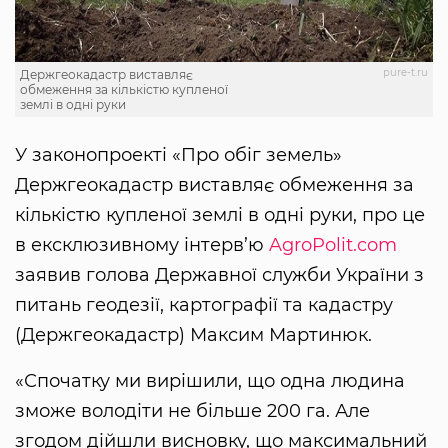
pure-t.ru
Держгеокадастр виставляє
обмеження за кількістю купленої
землі в одні руки
У законопроекті «Про обіг земель»
Держгеокадастр виставляє обмеження за
кількістю купленої землі в одні руки, про це
в ексклюзивному інтерв’ю
AgroPolit.com
заявив голова Державної служби України з
питань геодезії, картографії та кадастру
(Держгеокадастр) Максим Мартинюк.
«Спочатку ми вирішили, що одна людина
зможе володіти не більше 200 га. Але
згодом дійшли висновку, що максимальний