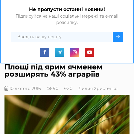
Не пропусти останні новини!
Підписуйся на наші соціальні мережі та e-mail
розсилку.
Площі під ярим ячменем
розширять 43% аграріїв
10 лютого 2016
90
0
Лилия Христенко