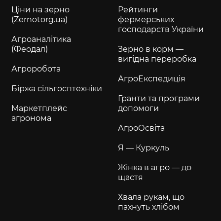
Ціни на зерно
Рейтинги
(Zernotorg.ua)
фермерських
господарств України
Агроаналітика
(Феодал)
Зерно в корм —
вигідна переробка
Агроробота
АгроЕкспедиція
Біржа сільгосптехніки
Гранти та програми
Маркетплейс
допомоги
агронома
АгроОсвіта
Я — Куркуль
Жінка в агро — до
щастя
Хвала рукам, що
пахнуть хлібом