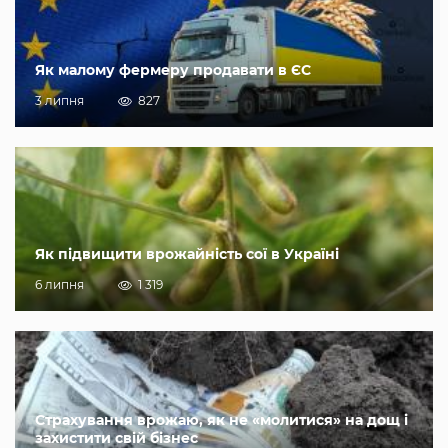
Як малому фермеру продавати в ЄС
3 липня
827
Як підвищити врожайність сої в Україні
6 липня
1 319
Страхування врожаю, як не «молитися» на дощ і
захистити свій бізнес