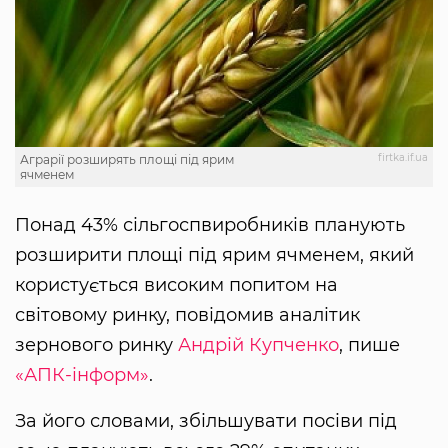
firtka.if.ua
Аграрії розширять площі під ярим
ячменем
Понад 43% сільгоспвиробників планують
розширити площі під ярим ячменем, який
користується високим попитом на
світовому ринку, повідомив аналітик
зернового ринку
Андрій Купченко
, пише
«АПК-інформ»
.
За його словами, збільшувати посіви під