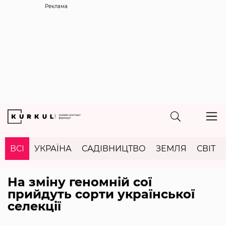
Реклама
ВСІ
УКРАЇНА
САДІВНИЦТВО
ЗЕМЛЯ
СВІТ
На зміну геномній сої
прийдуть сорти української
селекції