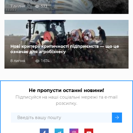
7 липня
533
Нові критерії критичності підприємств — що це
означає для агробізнесу
8 липня
1 674
Не пропусти останні новини!
Підписуйся на наші соціальні мережі та e-mail
розсилку.