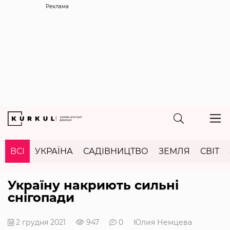
Реклама
ВСІ
УКРАЇНА
САДІВНИЦТВО
ЗЕМЛЯ
СВІТ
Україну накриють сильні
снігопади
2 грудня 2021
947
0
Юлия Немцева