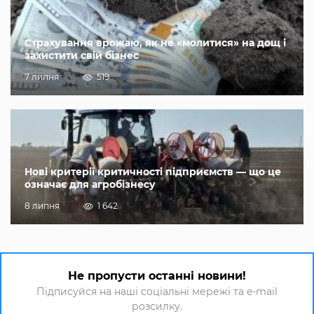
Страхування врожаю, як не «молитися» на дощ і
захистити свій бізнес
7 липня
519
Нові критерії критичності підприємств — що це
означає для агробізнесу
8 липня
1 642
Не пропусти останні новини!
Підписуйся на наші соціальні мережі та e-mail
розсилку.