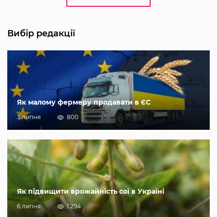
Вибір редакції
Як малому фермеру продавати в ЄС
3 липня
800
Як підвищити врожайність сої в Україні
6 липня
1 294