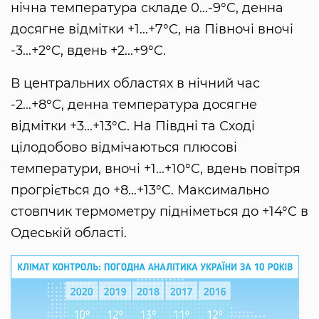
нічна температура складе 0...-9°C, денна
досягне відмітки +1...+7°C, на Півночі вночі
-3...+2°C, вдень +2...+9°C.
В центральних областях в нічний час
-2...+8°C, денна температура досягне
відмітки +3...+13°C. На Півдні та Сході
цілодобово відмічаються плюсові
температури, вночі +1...+10°C, вдень повітря
прогріється до +8...+13°C. Максимально
стовпчик термометру підніметься до +14°C в
Одеській області.