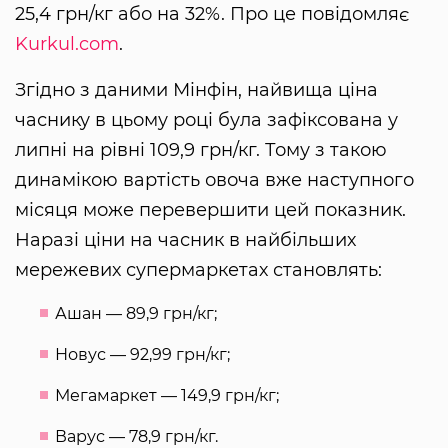
25,4 грн/кг або на 32%. Про це повідомляє
Kurkul.com
.
Згідно з даними Мінфін, найвища ціна
часнику в цьому році була зафіксована у
липні на рівні 109,9 грн/кг. Тому з такою
динамікою вартість овоча вже наступного
місяця може перевершити цей показник.
Наразі ціни на часник в найбільших
мережевих супермаркетах становлять:
Ашан — 89,9 грн/кг;
Новус — 92,99 грн/кг;
Мегамаркет — 149,9 грн/кг;
Варус — 78,9 грн/кг.