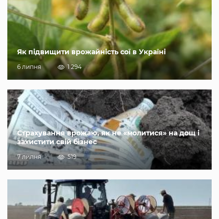
Як підвищити врожайність сої в Україні
6 липня
1 294
Страхування врожаю, як не «молитися» на дощ і
захистити свій бізнес
7 липня
519