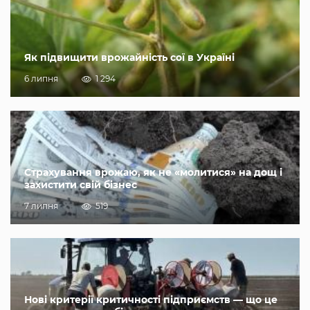
Як підвищити врожайність сої в Україні
6 липня
1 294
Страхування врожаю, як не «молитися» на дощ і
захистити свій бізнес
7 липня
519
Нові критерії критичності підприємств — що це