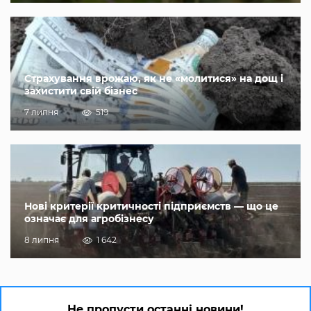
Страхування врожаю, як не «молитися» на дощ і
захистити свій бізнес
7 липня
519
Нові критерії критичності підприємств — що це
означає для агробізнесу
8 липня
1 642
Не пропусти останні новини!