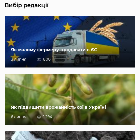
Вибір редакції
Як малому фермеру продавати в ЄС
3 липня
800
Як підвищити врожайність сої в Україні
6 липня
1 294