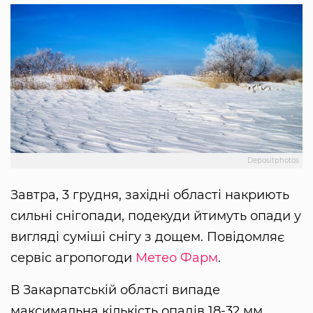
Depositphotos
Завтра, 3 грудня, західні області накриють
сильні снігопади, подекуди йтимуть опади у
вигляді суміші снігу з дощем. Повідомляє
сервіс агропогоди
Метео Фарм
.
В Закарпатській області випаде
максимальна кількість опадів 18-32 мм.