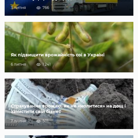
3 липня
766
Як підвищити врожайність сої в Україні
6 липня
1 241
Страхування врожаю, як не «молитися» на дощ і
захистити свій бізнес
7 липня
501