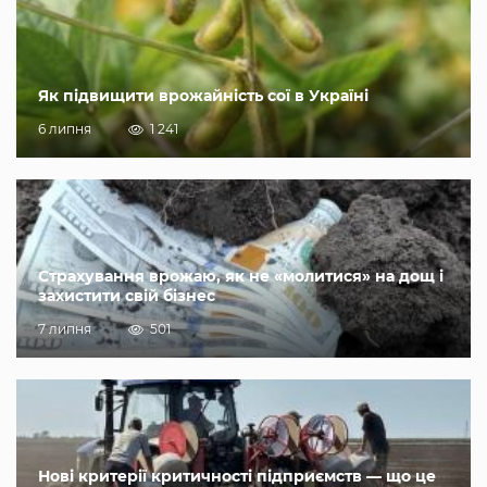
Як підвищити врожайність сої в Україні
6 липня
1 241
Страхування врожаю, як не «молитися» на дощ і
захистити свій бізнес
7 липня
501
Нові критерії критичності підприємств — що це