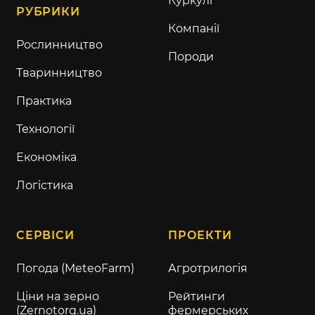
Куркулі
РУБРИКИ
Компанії
Рослинництво
Породи
Тваринництво
Практика
Технології
Економіка
Логістика
СЕРВІСИ
ПРОЕКТИ
Погода (MeteoFarm)
Агротрилогія
Ціни на зерно
Рейтинги
(Zernotorg.ua)
фермерських