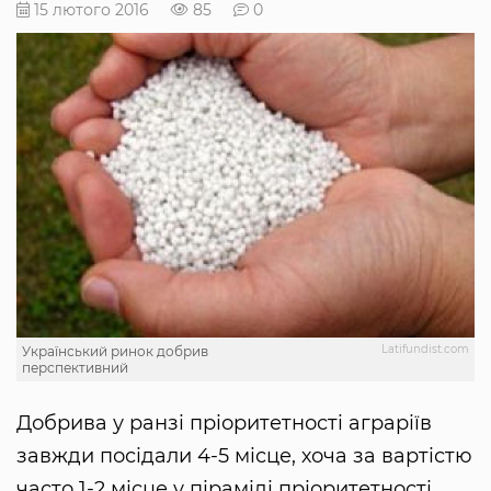
15 лютого 2016
85
0
Latifundist.com
Український ринок добрив
перспективний
Добрива у ранзі пріоритетності аграріїв
завжди посідали 4-5 місце, хоча за вартістю
часто 1-2 місце у піраміді пріоритетності