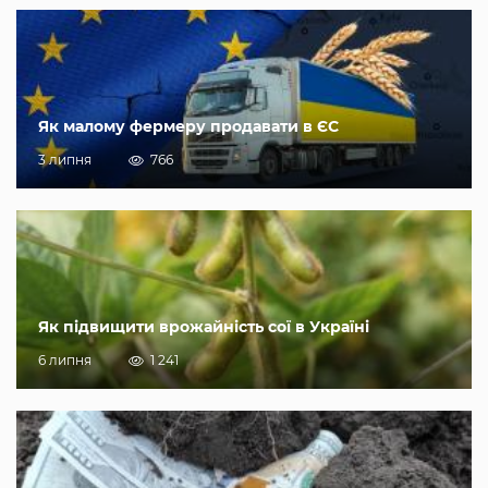
Як малому фермеру продавати в ЄС
3 липня
766
Як підвищити врожайність сої в Україні
6 липня
1 241