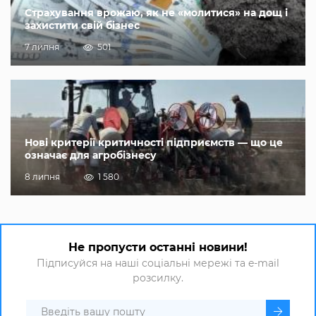
Страхування врожаю, як не «молитися» на дощ і
захистити свій бізнес
7 липня
501
Нові критерії критичності підприємств — що це
означає для агробізнесу
8 липня
1 580
Не пропусти останні новини!
Підписуйся на наші соціальні мережі та e-mail
розсилку.