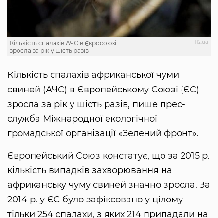
112.ua
Кількість спалахів АЧС в Євросоюзі
зросла за рік у шість разів
Кількість спалахів африканської чуми
свиней (АЧС) в Європейському Союзі (ЄС)
зросла за рік у шість разів, пише прес-
служба Міжнародної екологічної
громадської організації «Зелений фронт».
Європейський Союз констатує, що за 2015 р.
кількість випадків захворювання на
африканську чуму свиней значно зросла. За
2014 р. у ЄС було зафіксовано у цілому
тільки 254 спалахи, з яких 214 припадали на