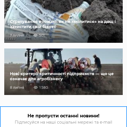
Страхування врожаю, як не «молитися» на дощ і
захистити свій бізнес
7 липня
501
Нові критерії критичності підприємств — що це
означає для агробізнесу
8 липня
1 580
Не пропусти останні новини!
Підписуйся на наші соціальні мережі та e-mail