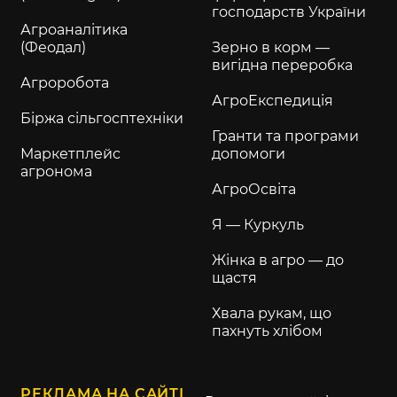
господарств України
Агроаналітика
(Феодал)
Зерно в корм —
вигідна переробка
Агроробота
АгроЕкспедиція
Біржа сільгосптехніки
Гранти та програми
Маркетплейс
допомоги
агронома
АгроОсвіта
Я — Куркуль
Жінка в агро — до
щастя
Хвала рукам, що
пахнуть хлібом
РЕКЛАМА НА САЙТІ