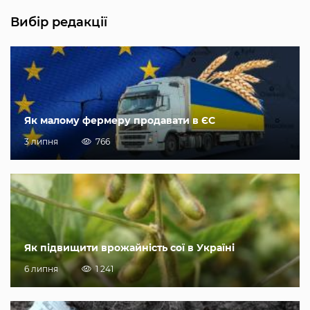
Вибір редакції
Як малому фермеру продавати в ЄС
3 липня
766
Як підвищити врожайність сої в Україні
6 липня
1 241