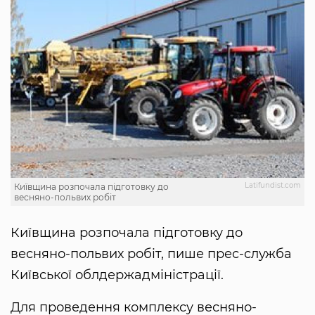
Latifundist.com
Київщина розпочала підготовку до
весняно-польвих робіт
Київщина розпочала підготовку до
весняно-польвих робіт, пише прес-служба
Київської облдержадміністрації.
Для проведення комплексу весняно-