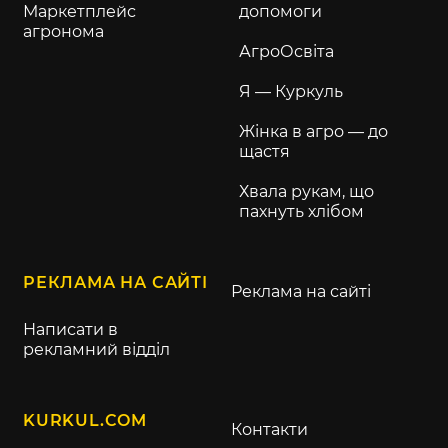
Маркетплейс
допомоги
агронома
АгроОсвіта
Я — Куркуль
Жінка в агро — до
щастя
Хвала рукам, що
пахнуть хлібом
РЕКЛАМА НА САЙТІ
Реклама на сайті
Написати в
рекламний відділ
KURKUL.COM
Контакти