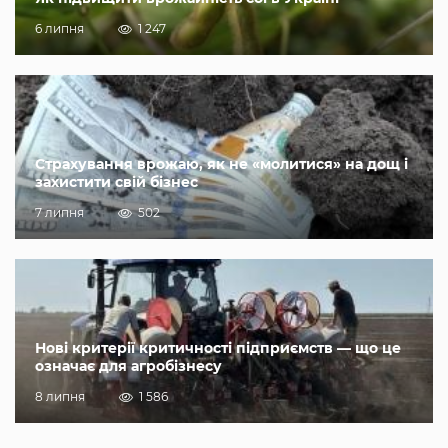
6 липня
1 247
Страхування врожаю, як не «молитися» на дощ і
захистити свій бізнес
7 липня
502
Нові критерії критичності підприємств — що це
означає для агробізнесу
8 липня
1 586