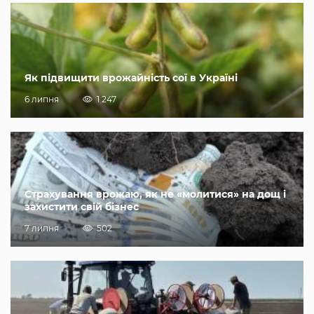
Як підвищити врожайність сої в Україні
6 липня
1 247
Страхування врожаю, як не «молитися» на дощ і
захистити свій бізнес
7 липня
502