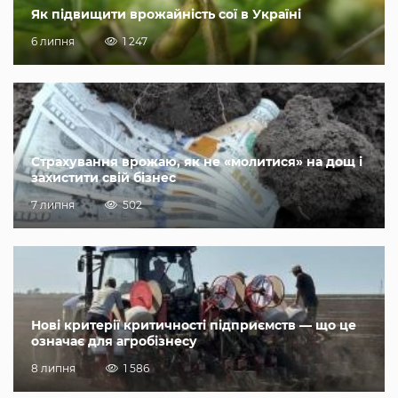
Як підвищити врожайність сої в Україні
6 липня
1 247
Страхування врожаю, як не «молитися» на дощ і
захистити свій бізнес
7 липня
502
Нові критерії критичності підприємств — що це
означає для агробізнесу
8 липня
1 586