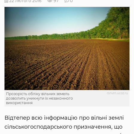
22 лютого 2016
97
0
rsnvrn.ucoz.ru
Прозорість обліку вільних земель
дозволить уникнути їх незаконного
використання
Відтепер всю інформацію про вільні землі
сільськогосподарського призначення, що