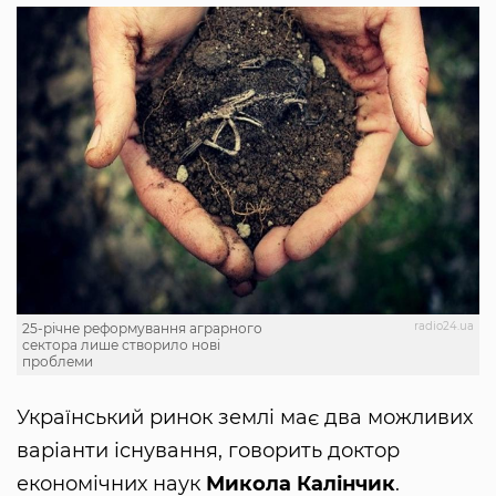
radio24.ua
25-річне реформування аграрного
сектора лише створило нові
проблеми
Український ринок землі має два можливих
варіанти існування, говорить доктор
економічних наук
Микола Калінчик
.