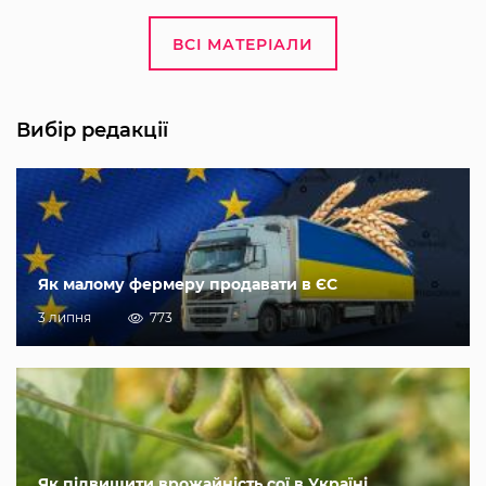
ВСІ МАТЕРІАЛИ
Вибір редакції
Як малому фермеру продавати в ЄС
3 липня
773
Як підвищити врожайність сої в Україні