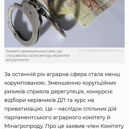
www.uspishnaukraina.com.ua
Чимало кримінальних схем, що
стосувались агросектору втратили
актуальність
За останній рік аграрна сфера стала менш
корумпованою. Зменшенню корупційних
ризиків сприяла дерегуляція, конкурсні
відбори керівників ДП та курс на
приватизацію. Це – наслідок спільних дій
парламентського аграрного комітету й
Мінагропроду. Про це заявив член Комітету