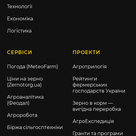
Технології
Економіка
Логістика
СЕРВІСИ
ПРОЕКТИ
Погода (MeteoFarm)
Агротрилогія
Ціни на зерно
Рейтинги
(Zernotorg.ua)
фермерських
господарств України
Агроаналітика
(Феодал)
Зерно в корм —
вигідна переробка
Агроробота
АгроЕкспедиція
Біржа сільгосптехніки
Гранти та програми