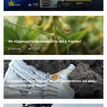
3 липня
773
Як підвищити врожайність сої в Україні
6 липня
1 247
Страхування врожаю, як не «молитися» на дощ і
захистити свій бізнес
7 липня
502