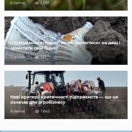
6 липня
1 299
Страхування врожаю, як не «молитися» на дощ і
захистити свій бізнес
7 липня
521
Нові критерії критичності підприємств — що це
означає для агробізнесу
8 липня
1 645