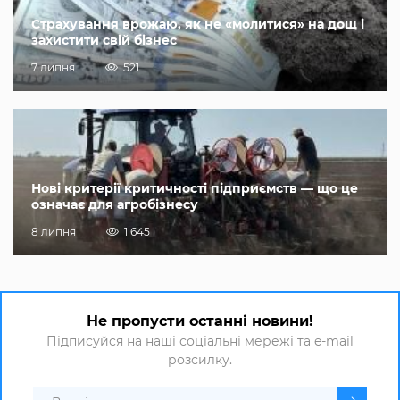
Страхування врожаю, як не «молитися» на дощ і
захистити свій бізнес
7 липня
521
Нові критерії критичності підприємств — що це
означає для агробізнесу
8 липня
1 645
Не пропусти останні новини!
Підписуйся на наші соціальні мережі та e-mail
розсилку.