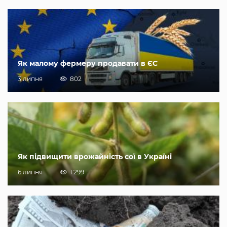
Як малому фермеру продавати в ЄС
3 липня
802
Як підвищити врожайність сої в Україні
6 липня
1 299