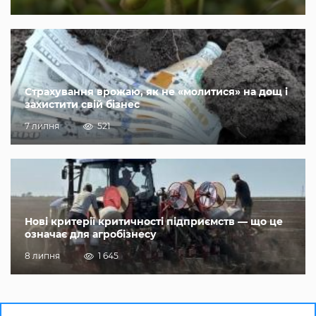
Страхування врожаю, як не «молитися» на дощ і
захистити свій бізнес
7 липня
521
Нові критерії критичності підприємств — що це
означає для агробізнесу
8 липня
1 645