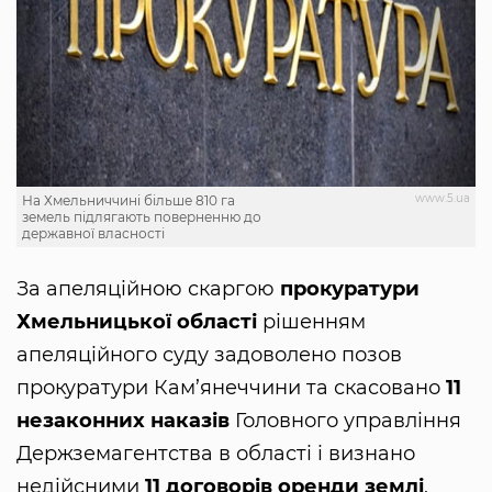
www.5.ua
На Хмельниччині більше 810 га
земель підлягають поверненню до
державної власності
За апеляційною скаргою
прокуратури
Хмельницької області
рішенням
апеляційного суду задоволено позов
прокуратури Кам’янеччини та скасовано
11
незаконних наказів
Головного управління
Держземагентства в області і визнано
недійсними
11 договорів оренди землі
,