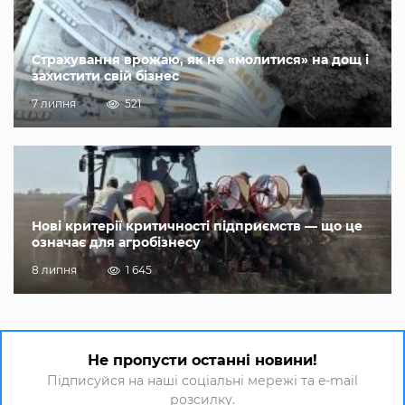
Страхування врожаю, як не «молитися» на дощ і
захистити свій бізнес
7 липня
521
Нові критерії критичності підприємств — що це
означає для агробізнесу
8 липня
1 645
Не пропусти останні новини!
Підписуйся на наші соціальні мережі та e-mail
розсилку.