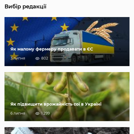
Вибір редакції
Як малому фермеру продавати в ЄС
3 липня
802
Як підвищити врожайність сої в Україні
6 липня
1 299