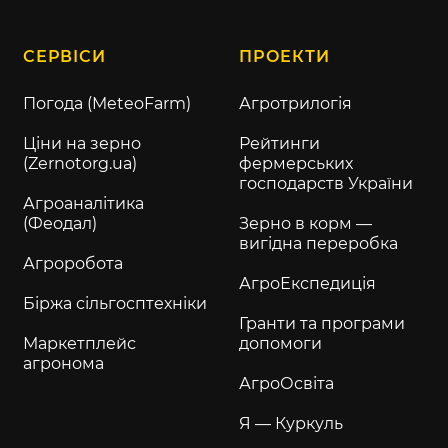
СЕРВІСИ
ПРОЕКТИ
Погода (MeteoFarm)
Агротрилогія
Ціни на зерно
Рейтинги
(Zernotorg.ua)
фермерських
господарств України
Агроаналітика
(Феодал)
Зерно в корм —
вигідна переробка
Агроробота
АгроЕкспедиція
Біржа сільгосптехніки
Гранти та програми
Маркетплейс
допомоги
агронома
АгроОсвіта
Я — Куркуль