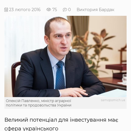
23 лютого 2016
75
0
Виктория Бардак
samopomich.ua
Олексій Павленко, міністр аграрної
політики та продовольства України
Великий потенціал для інвестування має
сфера українського