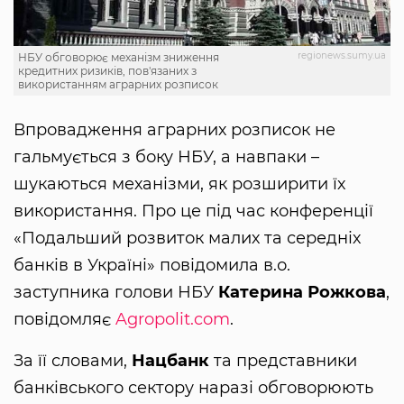
regionews.sumy.ua
НБУ обговорює механізм зниження
кредитних ризиків, пов'язаних з
використанням аграрних розписок
Впровадження аграрних розписок не
гальмується з боку НБУ, а навпаки –
шукаються механізми, як розширити їх
використання. Про це під час конференції
«Подальший розвиток малих та середніх
банків в Україні» повідомила в.о.
заступника голови НБУ
Катерина Рожкова
,
повідомляє
Agropolit.com
.
За її словами,
Нацбанк
та представники
банківського сектору наразі обговорюють