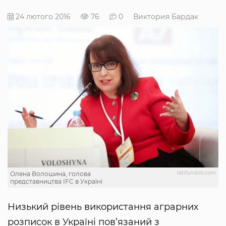
24 лютого 2016
76
0
Виктория Бардак
latifundist.com
Олена Волошина, голова
представництва IFC в Україні
Низький рівень використання аграрних
розписок в Україні пов’язаний з