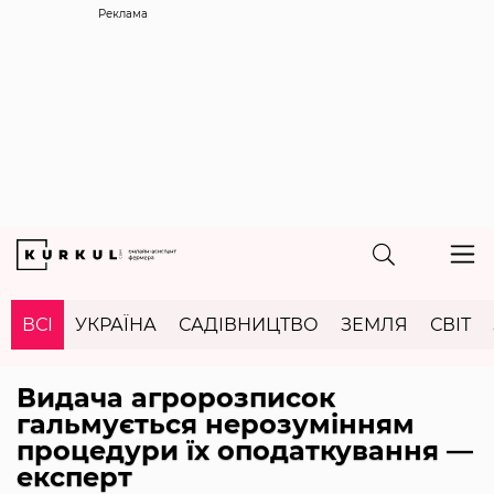
Реклама
ВСІ
УКРАЇНА
САДІВНИЦТВО
ЗЕМЛЯ
СВІТ
Видача агророзписок
гальмується нерозумінням
процедури їх оподаткування —
експерт