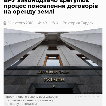
ВРУ законодавчо врегулює
процес поновлення договорів
на оренду землі
24 лютого 2016
49
0
Виктория Бардак
grycik.livejournal.com
Проект нового Закону врегульовує
проблемні питання з пролонгації
договору оренди землі