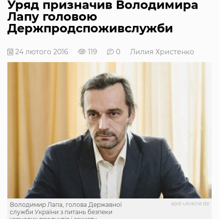
Уряд призначив Володимира
Лапу головою
Держпродспоживслужби
24 лютого 2016
119
0
Лилия Христенко
apd-ukraine.de
Володимир Лапа, голова Державної
служби України з питань безпеки