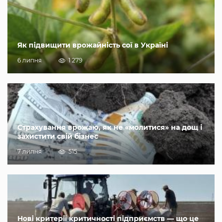
Як підвищити врожайність сої в Україні
6 липня
1 279
Страхування врожаю, як не «молитися» на дощ і
захистити свій бізнес
7 липня
515
Нові критерії критичності підприємств — що це