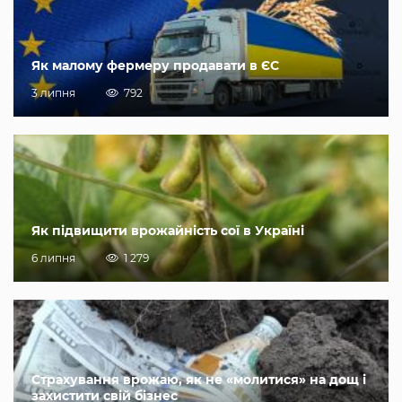
Як малому фермеру продавати в ЄС
3 липня
792
Як підвищити врожайність сої в Україні
6 липня
1 279
Страхування врожаю, як не «молитися» на дощ і
захистити свій бізнес