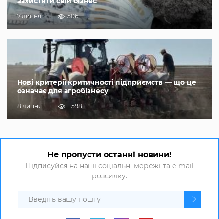
захистити свій бізнес
7 липня
506
Нові критерії критичності підприємств — що це
означає для агробізнесу
8 липня
1 598
Не пропусти останні новини!
Підписуйся на наші соціальні мережі та e-mail
розсилку.