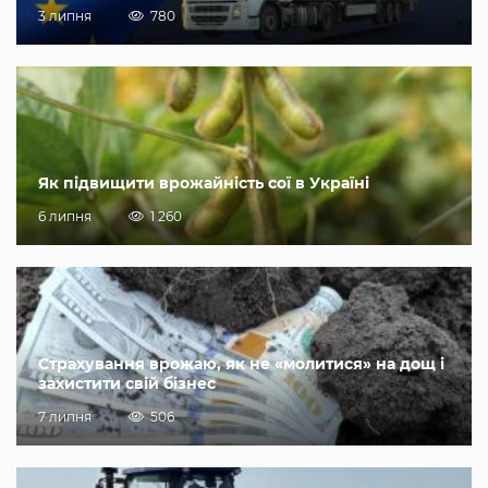
3 липня
780
Як підвищити врожайність сої в Україні
6 липня
1 260
Страхування врожаю, як не «молитися» на дощ і
захистити свій бізнес
7 липня
506