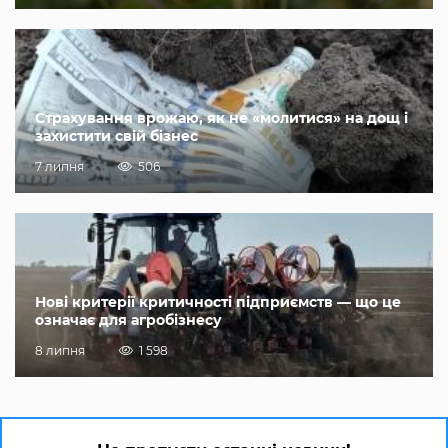
Страхування врожаю, як не «молитися» на дощ і
захистити свій бізнес
7 липня
506
Нові критерії критичності підприємств — що це
означає для агробізнесу
8 липня
1 598