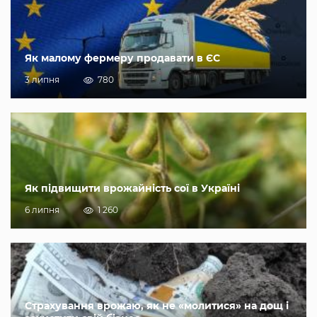
Як малому фермеру продавати в ЄС
3 липня
780
Як підвищити врожайність сої в Україні
6 липня
1 260
Страхування врожаю, як не «молитися» на дощ і