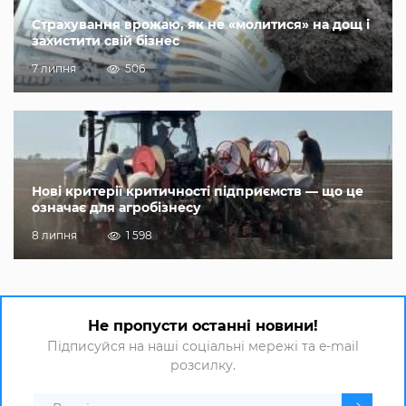
Страхування врожаю, як не «молитися» на дощ і
захистити свій бізнес
7 липня
506
Нові критерії критичності підприємств — що це
означає для агробізнесу
8 липня
1 598
Не пропусти останні новини!
Підписуйся на наші соціальні мережі та e-mail
розсилку.