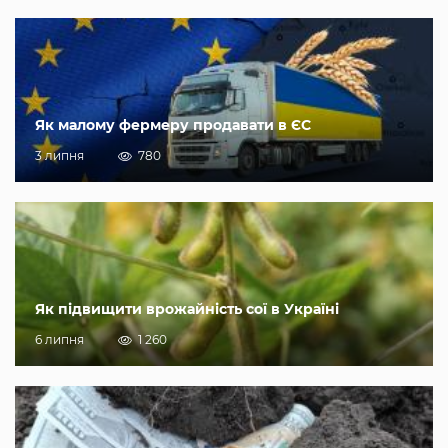
Як малому фермеру продавати в ЄС
3 липня
780
Як підвищити врожайність сої в Україні
6 липня
1 260