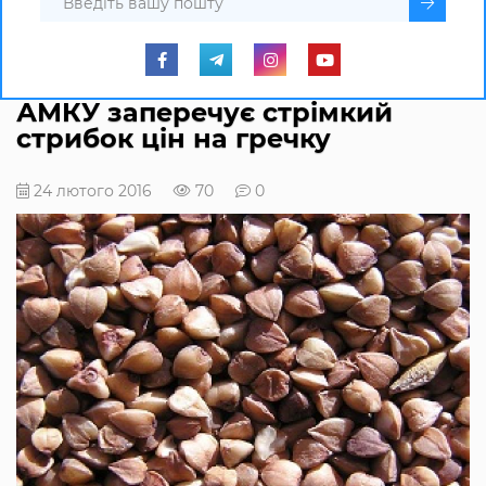
АМКУ заперечує стрімкий
стрибок цін на гречку
24 лютого 2016
70
0