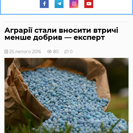
Аграрії стали вносити втричі
менше добрив — експерт
25 лютого 2016
80
0