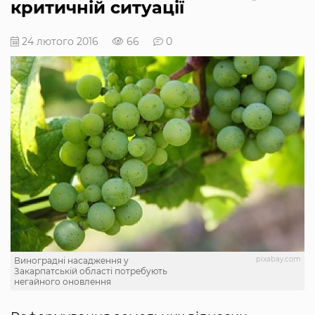
критичній ситуації
24 лютого 2016
66
0
pixabay.com
Виноградні насадження у
Закарпатській області потребують
негайного оновлення