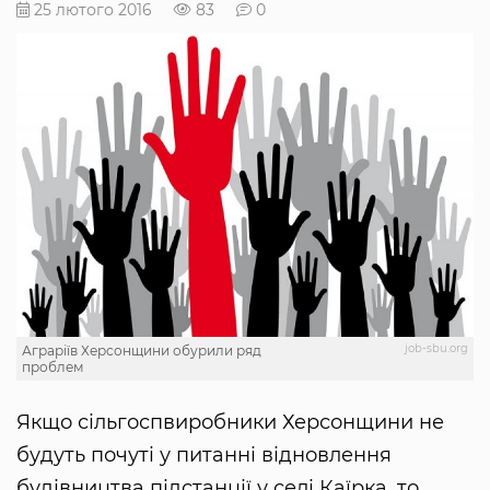
25 лютого 2016
83
0
job-sbu.org
Аграріїв Херсонщини обурили ряд
проблем
Якщо сільгоспвиробники Херсонщини не
будуть почуті у питанні відновлення
будівництва підстанції у селі Каїрка, то