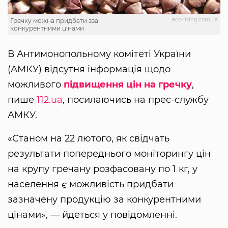
eco-living.com.ua
Гречку можна придбати зза
конкурентними цінами
В Антимонопольному комітеті України
(АМКУ) відсутня інформація щодо
можливого
підвищення цін на гречку
,
пише
112.ua
, посилаючись на прес-службу
АМКУ.
«Станом на 22 лютого, як свідчать
результати попереднього моніторингу цін
на крупу гречану розфасовану по 1 кг, у
населення є можливість придбати
зазначену продукцію за конкурентними
цінами», — йдеться у повідомленні.