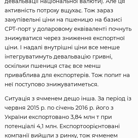
девальвації національної валюти). Але ця
активність потроху вщухає. Тож зараз
закупівельні ціни на пшеницю на базисі
СРТ-порт у доларовому еквіваленті почнуть
знижуватися через зниження експортної
ціни. І надалі внутрішні ціни все менше
інтегруватимуть девальвацію гривні,
оскільки пшениця стає все менш
приваблива для експортерів. Тож попит на
неї поступово знижуватиметься.
Ситуація з ячменем дещо інша. За період із
червня 2015 р. по січень 2016 р. його з
України експортовано 3,84 млн т при
потенціалі 4,1 млн. Експортоорієнтовані
компанії вийшли з ринку, тож ячменем