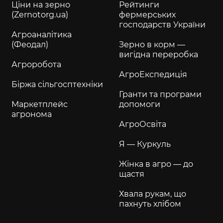
Ціни на зерно
Рейтинги
(Zernotorg.ua)
фермерських
господарств України
Агроаналітика
(Феодал)
Зерно в корм —
вигідна переробка
Агроробота
АгроЕкспедиція
Біржа сільгосптехніки
Гранти та програми
Маркетплейс
допомоги
агронома
АгроОсвіта
Я — Куркуль
Жінка в агро — до
щастя
Хвала рукам, що
пахнуть хлібом