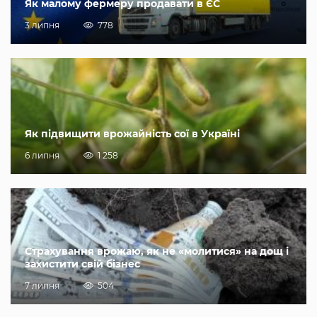
Як малому фермеру продавати в ЄС
3 липня
778
Як підвищити врожайність сої в Україні
6 липня
1 258
Страхування врожаю, як не «молитися» на дощ і
захистити свій бізнес
7 липня
504