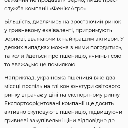
бажання не продавати зерно, пише прес-
служба компанії «ФеніксАгро».
Більшість, дивлячись на зростаючий ринок
у гривневому еквіваленті, притримують
зернові, вважаючи їх найкращим активом. У
деяких випадках можна з ними погодитись,
та коли йдеться про пшеницю, ячмінь і сою,
то вважаємо це помилкою.
Наприклад, українська пшениця вже два
місяці поспіль на тлі кон’юнктури світового
ринку втрачає у ціні на експортному ринку.
Експортоорієнтовані компанії ще досить
активно скуповують пшеницю, підвищуючи
гривневі закупівельні ціни відповідно до