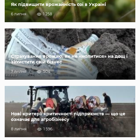
Як підвищити врожайність сої в Україні
6 липня
1 258
Страхування врожаю, як не «молитися» на дощ і
захистити свій бізнес
7 липня
504
Нові критерії критичності підприємств — що це
означає для агробізнесу
8 липня
1 596