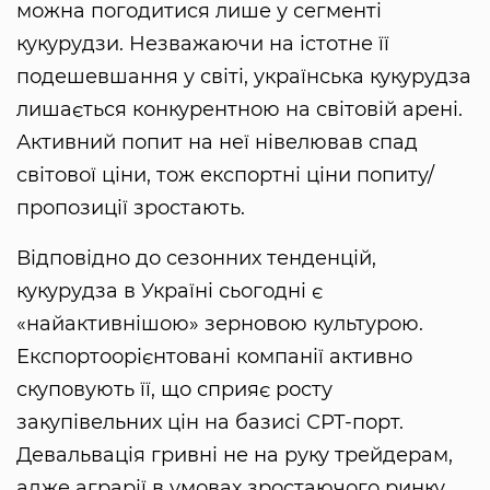
можна погодитися лише у сегменті
кукурудзи. Незважаючи на істотне її
подешевшання у світі, українська кукурудза
лишається конкурентною на світовій арені.
Активний попит на неї нівелював спад
світової ціни, тож експортні ціни попиту/
пропозиції зростають.
Відповідно до сезонних тенденцій,
кукурудза в Україні сьогодні є
«найактивнішою» зерновою культурою.
Експортоорієнтовані компанії активно
скуповують її, що сприяє росту
закупівельних цін на базисі СРТ-порт.
Девальвація гривні не на руку трейдерам,
адже аграрії в умовах зростаючого ринку