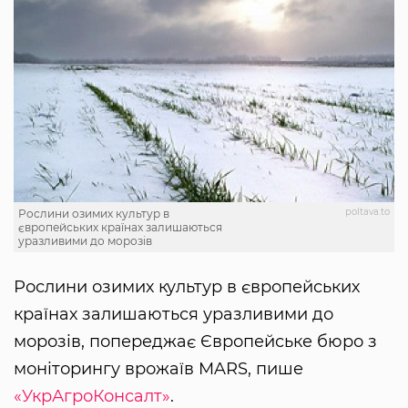
poltava.to
Рослини озимих культур в
європейських країнах залишаються
уразливими до морозів
Рослини озимих культур в європейських
країнах залишаються уразливими до
морозів, попереджає Європейське бюро з
моніторингу врожаїв MARS, пише
«УкрАгроКонсалт»
.