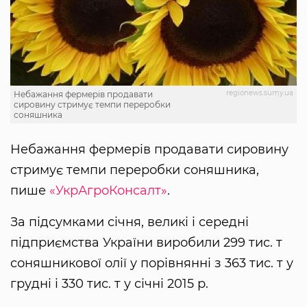
regionews.sumy.ua
Небажання фермерів продавати
сировину стримує темпи переробки
соняшника
Небажання фермерів продавати сировину
стримує темпи переробки соняшника,
пише
«УкрАгроКонсалт»
.
За підсумками січня, великі і середні
підприємства України виробили 299 тис. т
соняшникової олії у порівнянні з 363 тис. т у
грудні і 330 тис. т у січні 2015 р.