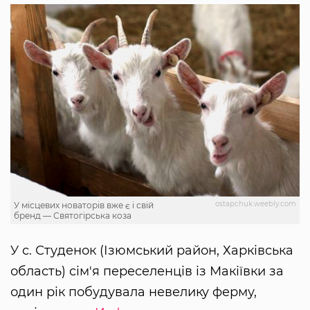
ostapchuk.weebly.com
У місцевих новаторів вже є і свій
бренд — Святогірська коза
У с. Студенок (Ізюмський район, Харківська
область) сім'я переселенців із Макіївки за
один рік побудувала невелику ферму,