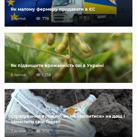
Як малому фермеру продавати в ЄС
3 липня
778
Як підвищити врожайність сої в Україні
6 липня
1 258
Страхування врожаю, як не «молитися» на дощ і
захистити свій бізнес
7 липня
504