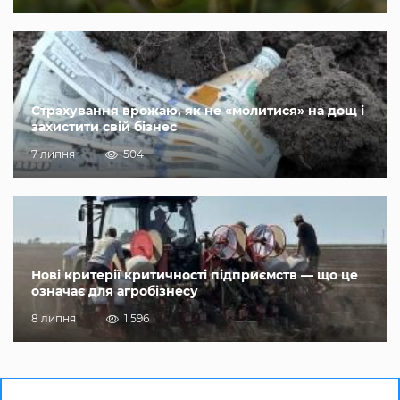
Страхування врожаю, як не «молитися» на дощ і
захистити свій бізнес
7 липня
504
Нові критерії критичності підприємств — що це
означає для агробізнесу
8 липня
1 596