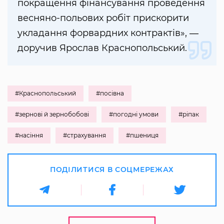
покращення фінансування проведення
весняно-польових робіт прискорити
укладання форвардних контрактів», ―
доручив Ярослав Краснопольський.
#Краснопольський
#посівна
#зернові й зернобобові
#погодні умови
#ріпак
#насіння
#страхування
#пшениця
ПОДІЛИТИСЯ В СОЦМЕРЕЖАХ