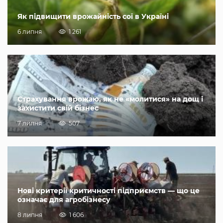
Як підвищити врожайність сої в Україні
6 липня
1 261
Страхування врожаю, як не «молитися» на дощ і
захистити свій бізнес
7 липня
507
Нові критерії критичності підприємств — що це
означає для агробізнесу
8 липня
1 606