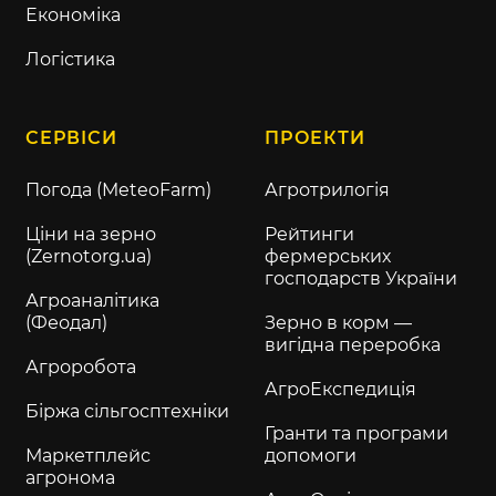
Економіка
Логістика
СЕРВІСИ
ПРОЕКТИ
Погода (MeteoFarm)
Агротрилогія
Ціни на зерно
Рейтинги
(Zernotorg.ua)
фермерських
господарств України
Агроаналітика
(Феодал)
Зерно в корм —
вигідна переробка
Агроробота
АгроЕкспедиція
Біржа сільгосптехніки
Гранти та програми
Маркетплейс
допомоги
агронома