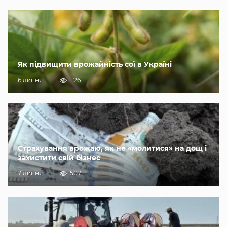
Як підвищити врожайність сої в Україні
6 липня
1 261
Страхування врожаю, як не «молитися» на дощ і
захистити свій бізнес
7 липня
507