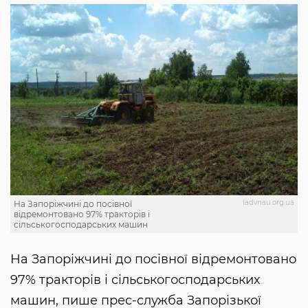
ladvnau.org.ua
На Запоріжчині до посівної
відремонтовано 97% тракторів і
сільськогосподарських машин
На Запоріжчині до посівної відремонтовано
97% тракторів і сільськогосподарських
машин, пише прес-служба Запорізької