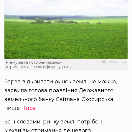
biznews.com.ua
Ринку землі потрібен механізм
отримання дешевого фінансування
Зараз відкривати ринок землі не можна,
заявила голова правління Державного
земельного банку Світлана Скосирська,
пише
Hubs
.
За її словами, ринку землі потрібен
механізм отримання дешевого