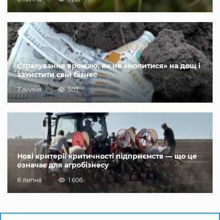
Страхування врожаю, як не «молитися» на дощ і
захистити свій бізнес
7 липня
507
Нові критерії критичності підприємств — що це
означає для агробізнесу
8 липня
1 606