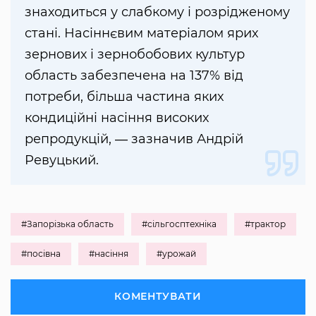
знаходиться у слабкому і розрідженому
стані. Насіннєвим матеріалом ярих
зернових і зернобобових культур
область забезпечена на 137% від
потреби, більша частина яких
кондиційні насіння високих
репродукцій, ― зазначив Андрій
Ревуцький.
#Запорізька область
#сільгосптехніка
#трактор
#посівна
#насіння
#урожай
КОМЕНТУВАТИ