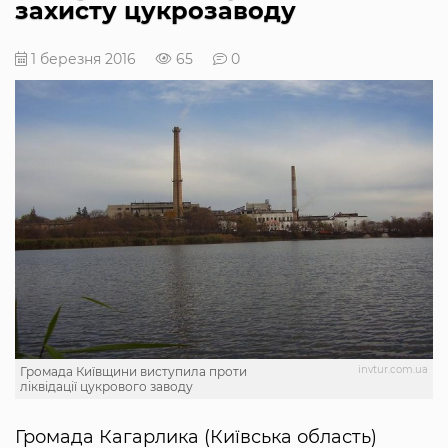
захисту цукрозаводу
1 березня 2016
65
0
invtur.com.ua
Громада Київщини виступила проти
ліквідації цукрового заводу
Громада Кагарлика (Київська область)