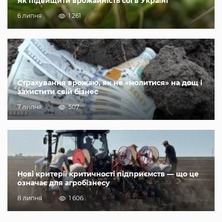
Як підвищити врожайність сої в Україні
6 липня
1 261
Страхування врожаю, як не «молитися» на дощ і
захистити свій бізнес
7 липня
507
Нові критерії критичності підприємств — що це
означає для агробізнесу
8 липня
1 606