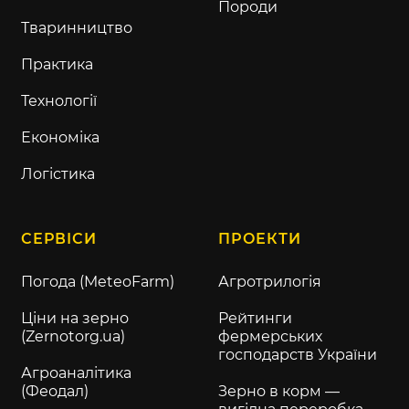
Породи
Тваринництво
Практика
Технології
Економіка
Логістика
СЕРВІСИ
ПРОЕКТИ
Погода (MeteoFarm)
Агротрилогія
Ціни на зерно
Рейтинги
(Zernotorg.ua)
фермерських
господарств України
Агроаналітика
(Феодал)
Зерно в корм —