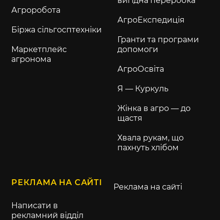
вигідна переробка
Агроробота
АгроЕкспедиція
Біржа сільгосптехніки
Гранти та програми
Маркетплейс
допомоги
агронома
АгроОсвіта
Я — Куркуль
Жінка в агро — до
щастя
Хвала рукам, що
пахнуть хлібом
РЕКЛАМА НА САЙТІ
Реклама на сайті
Написати в
рекламний відділ