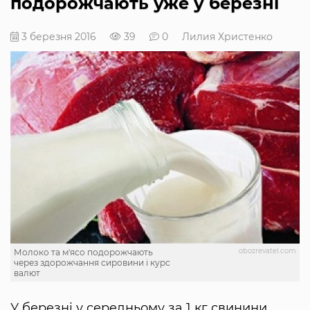
подорожчають уже у березні
3 березня 2016
39
0
Лилия Христенко
obozrevatel.com
Молоко та м'ясо подорожчають
через здорожчання сировини і курс
валют
У березні у середньому за 1 кг свинини