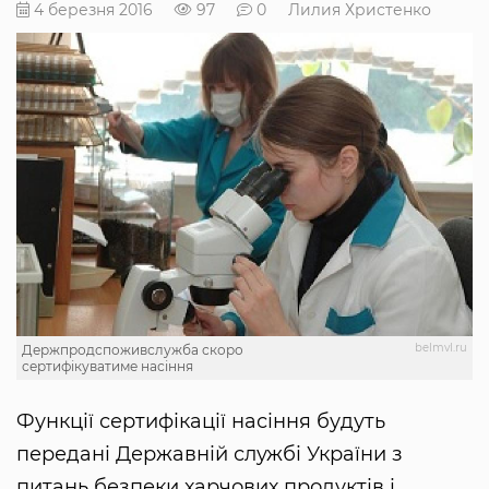
4 березня 2016
97
0
Лилия Христенко
belmvl.ru
Держпродспоживслужба скоро
сертифікуватиме насіння
Функції сертифікації насіння будуть
передані Державній службі України з
питань безпеки харчових продуктів і