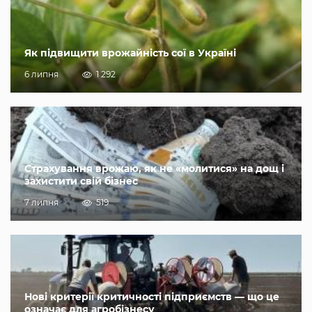
Як підвищити врожайність сої в Україні
6 липня
1 292
Страхування врожаю, як не «молитися» на дощ і
захистити свій бізнес
7 липня
519
Нові критерії критичності підприємств — що це
означає для агробізнесу