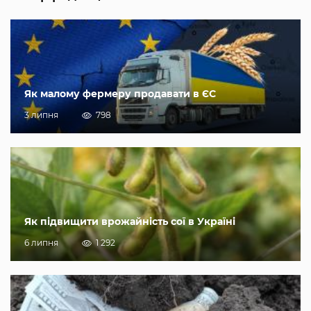
Як малому фермеру продавати в ЄС
3 липня
798
Як підвищити врожайність сої в Україні
6 липня
1 292