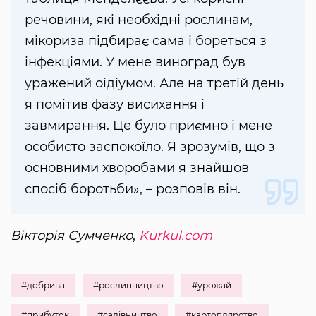
речовини, які необхідні рослинам,
мікориза підбирає сама і бореться з
інфекціями. У мене виноград був
уражений оідіумом. Але на третій день
я помітив фазу висихання і
завмирання. Це було приємно і мене
особисто заспокоїло. Я зрозумів, що з
основними хворобами я знайшов
спосіб боротьби», – розповів він.
Вікторія Сумченко
,
Kurkul.com
#добрива
#рослинництво
#урожай
#прибуток
#садівництво
#картоплярство