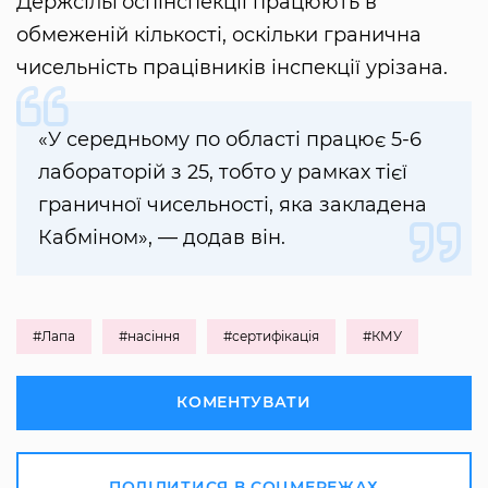
Держсільгоспінспекції працюють в
обмеженій кількості, оскільки гранична
чисельність працівників інспекції урізана.
«У середньому по області працює 5-6
лабораторій з 25, тобто у рамках тієї
граничної чисельності, яка закладена
Кабміном», — додав він.
#Лапа
#насіння
#сертифікація
#КМУ
КОМЕНТУВАТИ
ПОДІЛИТИСЯ В СОЦМЕРЕЖАХ