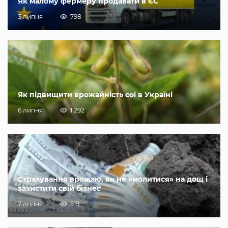
Як малому фермеру продавати в ЄС
3 липня
798
Як підвищити врожайність сої в Україні
6 липня
1 292
Страхування врожаю, як не «молитися» на дощ і
захистити свій бізнес
7 липня
519