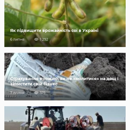
Як підвищити врожайність сої в Україні
6 липня
1 292
Страхування врожаю, як не «молитися» на дощ і
захистити свій бізнес
7 липня
519