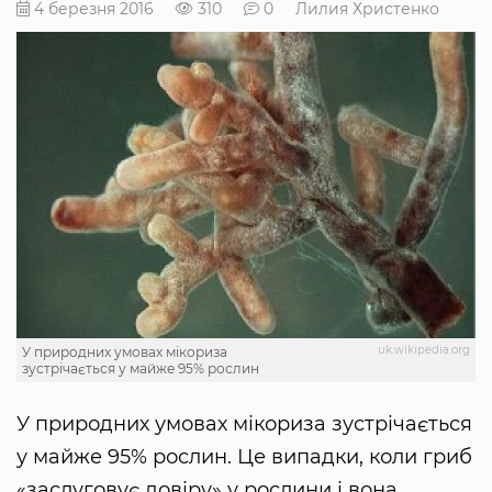
4 березня 2016
310
0
Лилия Христенко
uk.wikipedia.org
У природних умовах мікориза
зустрічається у майже 95% рослин
У природних умовах мікориза зустрічається
у майже 95% рослин. Це випадки, коли гриб
«заслуговує довіру» у рослини і вона