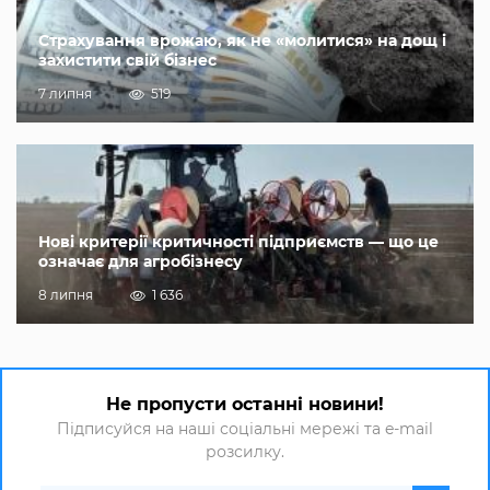
Страхування врожаю, як не «молитися» на дощ і
захистити свій бізнес
7 липня
519
Нові критерії критичності підприємств — що це
означає для агробізнесу
8 липня
1 636
Не пропусти останні новини!
Підписуйся на наші соціальні мережі та e-mail
розсилку.