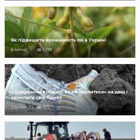
Як підвищити врожайність сої в Україні
6 липня
1 299
Страхування врожаю, як не «молитися» на дощ і
захистити свій бізнес
7 липня
521