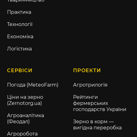
Практика
Технології
Економіка
Логістика
СЕРВІСИ
ПРОЕКТИ
Погода (MeteoFarm)
Агротрилогія
Ціни на зерно
Рейтинги
(Zernotorg.ua)
фермерських
господарств України
Агроаналітика
(Феодал)
Зерно в корм —
вигідна переробка
Агроробота