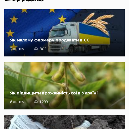
Як малому фермеру продавати в ЄС
3 липня
802
Як підвищити врожайність сої в Україні
6 липня
1 299