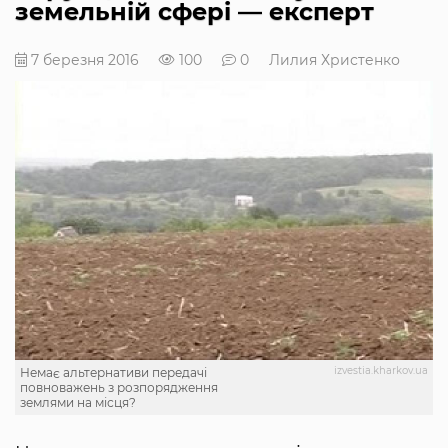
земельній сфері — експерт
7 березня 2016
100
0
Лилия Христенко
izvestia.kharkov.ua
Немає альтернативи передачі
повноважень з розпорядження
землями на місця?