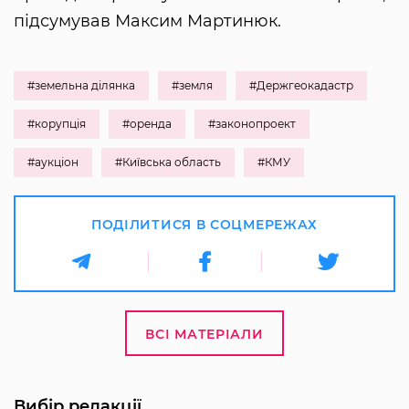
підсумував Максим Мартинюк.
#земельна ділянка
#земля
#Держгеокадастр
#корупція
#оренда
#законопроект
#аукціон
#Київська область
#КМУ
ПОДІЛИТИСЯ В СОЦМЕРЕЖАХ
ВСІ МАТЕРІАЛИ
Вибір редакції