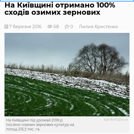
На Київщині отримано 100%
сходів озимих зернових
7 березня 2016
68
0
Лилия Христенко
agrofond.gov.ua
На Київщині під урожай 2016 р.
посіяно озимих зернових культур на
площі 213,5 тис. га