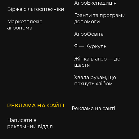
АгроЕкспедиція
Біржа сільгосптехніки
Гранти та програми
Маркетплейс
допомоги
агронома
АгроОсвіта
Я — Куркуль
Жінка в агро — до
щастя
Хвала рукам, що
пахнуть хлібом
РЕКЛАМА НА САЙТІ
Реклама на сайті
Написати в
рекламний відділ