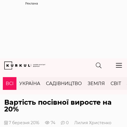
Реклама
ВСІ
УКРАЇНА
САДІВНИЦТВО
ЗЕМЛЯ
СВІТ
Вартість посівної виросте на
20%
7 березня 2016
74
0
Лилия Христенко