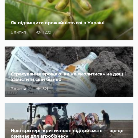
Як підвищити врожайність сої в Україні
6 липня
1 299
Страхування врожаю, як не «молитися» на дощ і
захистити свій бізнес
7 липня
521
Нові критерії критичності підприємств — що це
означає для агробізнесу