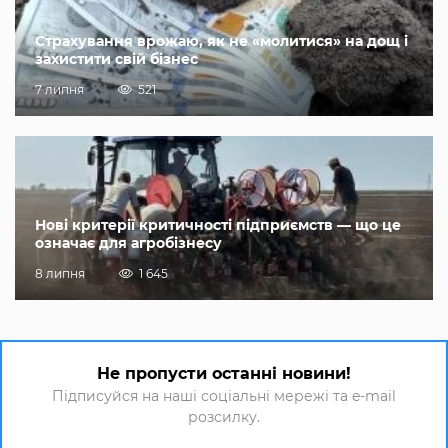
Страхування врожаю, як не «молитися» на дощ і
захистити свій бізнес
7 липня
521
Нові критерії критичності підприємств — що це
означає для агробізнесу
8 липня
1 645
Не пропусти останні новини!
Підписуйся на наші соціальні мережі та e-mail
розсилку.