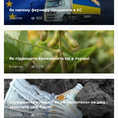
Як малому фермеру продавати в ЄС
3 липня
802
Як підвищити врожайність сої в Україні
6 липня
1 299
Страхування врожаю, як не «молитися» на дощ і
захистити свій бізнес
7 липня
521