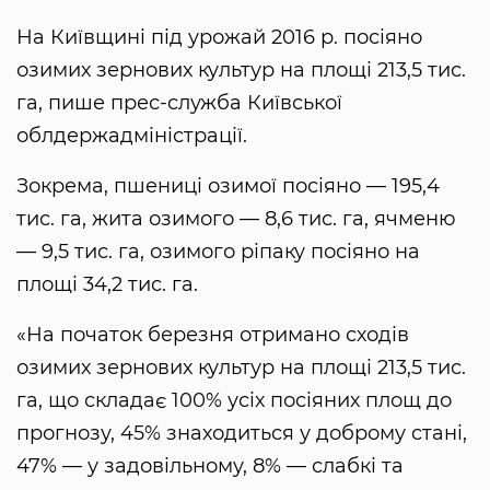
На Київщині під урожай 2016 р. посіяно
озимих зернових культур на площі 213,5 тис.
га, пише прес-служба Київської
облдержадміністрації.
Зокрема, пшениці озимої посіяно — 195,4
тис. га, жита озимого — 8,6 тис. га, ячменю
— 9,5 тис. га, озимого ріпаку посіяно на
площі 34,2 тис. га.
«На початок березня отримано сходів
озимих зернових культур на площі 213,5 тис.
га, що складає 100% усіх посіяних площ до
прогнозу, 45% знаходиться у доброму стані,
47% — у задовільному, 8% — слабкі та