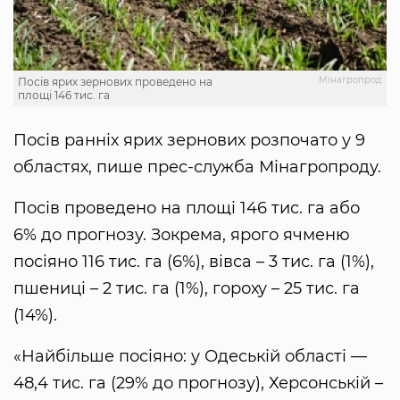
Мінагропрод
Посів ярих зернових проведено на
площі 146 тис. га
Посів ранніх ярих зернових розпочато у 9
областях, пише прес-служба Мінагропроду.
Посів проведено на площі 146 тис. га або
6% до прогнозу. Зокрема, ярого ячменю
посіяно 116 тис. га (6%), вівса – 3 тис. га (1%),
пшениці – 2 тис. га (1%), гороху – 25 тис. га
(14%).
«Найбільше посіяно: у Одеській області —
48,4 тис. га (29% до прогнозу), Херсонській –