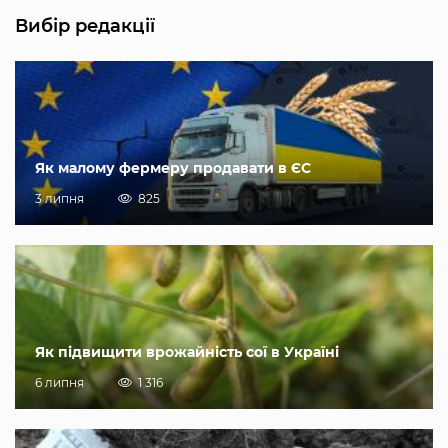
Вибір редакції
Як малому фермеру продавати в ЄС
3 липня
825
Як підвищити врожайність сої в Україні
6 липня
1 316