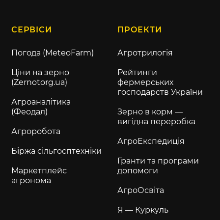
СЕРВІСИ
ПРОЕКТИ
Погода (MeteoFarm)
Агротрилогія
Ціни на зерно
Рейтинги
(Zernotorg.ua)
фермерських
господарств України
Агроаналітика
(Феодал)
Зерно в корм —
вигідна переробка
Агроробота
АгроЕкспедиція
Біржа сільгосптехніки
Гранти та програми
Маркетплейс
допомоги
агронома
АгроОсвіта
Я — Куркуль