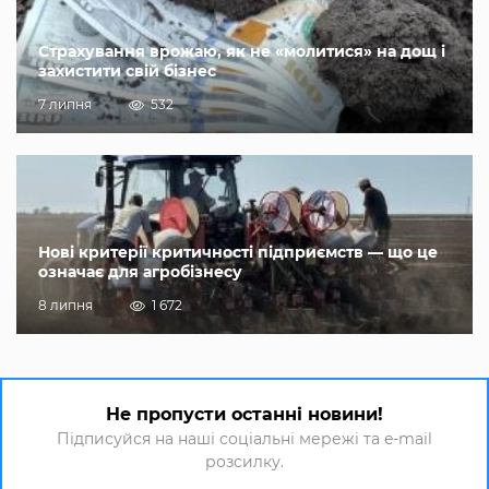
Страхування врожаю, як не «молитися» на дощ і
захистити свій бізнес
7 липня
532
Нові критерії критичності підприємств — що це
означає для агробізнесу
8 липня
1 672
Не пропусти останні новини!
Підписуйся на наші соціальні мережі та e-mail
розсилку.