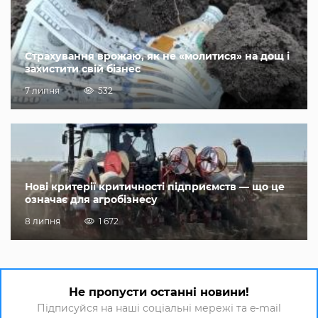
Страхування врожаю, як не «молитися» на дощ і
захистити свій бізнес
7 липня
532
Нові критерії критичності підприємств — що це
означає для агробізнесу
8 липня
1 672
Не пропусти останні новини!
Підписуйся на наші соціальні мережі та e-mail