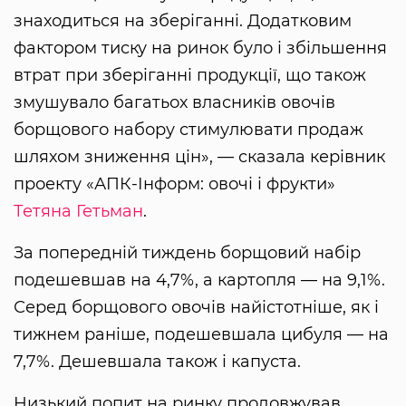
знаходиться на зберіганні. Додатковим
фактором тиску на ринок було і збільшення
втрат при зберіганні продукції, що також
змушувало багатьох власників овочів
борщового набору стимулювати продаж
шляхом зниження цін», — сказала керівник
проекту «АПК-Інформ: овочі і фрукти»
Тетяна Гетьман
.
За попередній тиждень борщовий набір
подешевшав на 4,7%, а картопля — на 9,1%.
Серед борщового овочів найістотніше, як і
тижнем раніше, подешевшала цибуля — на
7,7%. Дешевшала також і капуста.
Низький попит на ринку продовжував