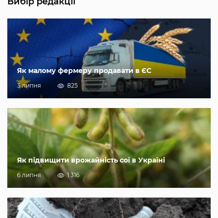
Вибір редакції
Як малому фермеру продавати в ЄС
3 липня
825
Як підвищити врожайність сої в Україні
6 липня
1 316