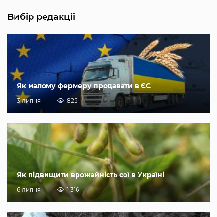
Вибір редакції
Як малому фермеру продавати в ЄС
3 липня
825
Як підвищити врожайність сої в Україні
6 липня
1 316