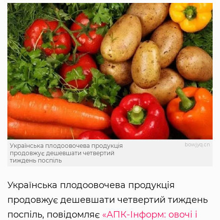
bowjyq.cn
Українська плодоовочева продукція
продовжує дешевшати четвертий
тиждень поспіль
Українська плодоовочева продукція
продовжує дешевшати четвертий тиждень
поспіль, повідомляє
«АПК-Інформ: овочі і