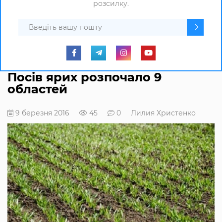
розсилку.
Посів ярих розпочало 9
областей
9 березня 2016
45
0
Лилия Христенко