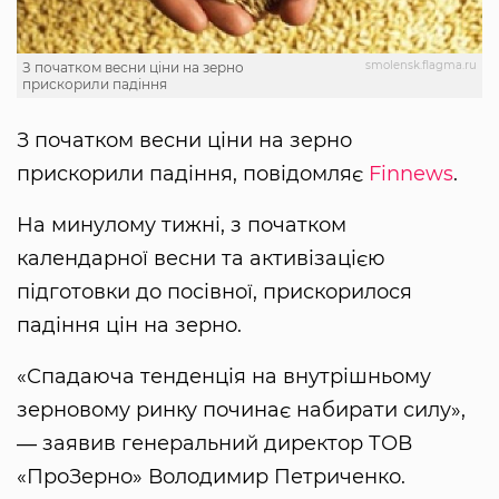
smolensk.flagma.ru
З початком весни ціни на зерно
прискорили падіння
З початком весни ціни на зерно
прискорили падіння, повідомляє
Finnews
.
На минулому тижні, з початком
календарної весни та активізацією
підготовки до посівної, прискорилося
падіння цін на зерно.
«Спадаюча тенденція на внутрішньому
зерновому ринку починає набирати силу»,
― заявив генеральний директор ТОВ
«ПроЗерно» Володимир Петриченко.