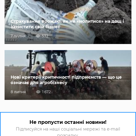
Страхування врожаю, як не «молитися» на дощ і
захистити свій бізнес
7 липня
532
Нові критерії критичності підприємств — що це
означає для агробізнесу
8 липня
1 672
Не пропусти останні новини!
Підписуйся на наші соціальні мережі та e-mail
розсилку.