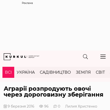
Реклама
ВСІ
УКРАЇНА
САДІВНИЦТВО
ЗЕМЛЯ
СВІТ
Аграрії розпродують овочі
через дороговизну зберігання
9 березня 2016
96
0
Лилия Христенко