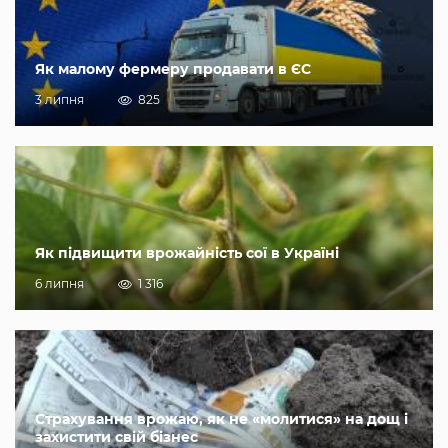
Як малому фермеру продавати в ЄС
3 липня
825
Як підвищити врожайність сої в Україні
6 липня
1 316
Страхування врожаю, як не «молитися» на дощ і
захистити свій бізнес