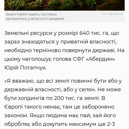
chrn.gp.gov.ua
Землі НААН мають постійно
залишатись у власності академії
Земельні ресурси у розмірі 640 тис. га, що
зараз знаходяться у приватній власності,
необхідно терміново повернути державі. На
цьому наголошує голова СФГ «Абердин»
Юрій Потапчук.
«Я вважаю, що всі землі повинні бути або у
державній власності, або у селян. Не може
бути холдингів по 200 тис. га землі. В
Європі такого немає, там це заборонено
законом. Якщо людина має пай, хай його
обробляє або докупить максимум ще 2-3