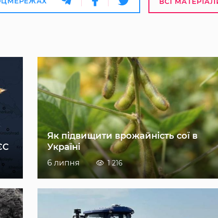
ОЦМЕРЕЖАХ
ВСІ МАТЕРІАЛ
Як підвищити врожайність сої в
ЄС
Україні
6 липня
1 216