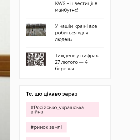
KWS – інвестиції в
майбутнє!
У нашій країні все
робиться «для
людей»
Тиждень у цифрах:
27 лютого ― 4
березня
Те, що цікаво зараз
#Російсько_українська
війна
#ринок землі