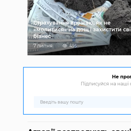
Страхування врожаю, як не
«молитися» на дощ і захистити св
бізнес
7 липня
495
Не про
Підписуйся на наші с