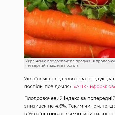
Українська плодоовочева продукція продовж
четвертий тиждень поспіль
Українська плодоовочева продукція
поспіль, повідомляє
«АПК-Інформ: ово
Плодоовочевий індекс за попередній 
знизився на 4,6%. Таким чином, тен
в Україні триває вже чотири тижні пос