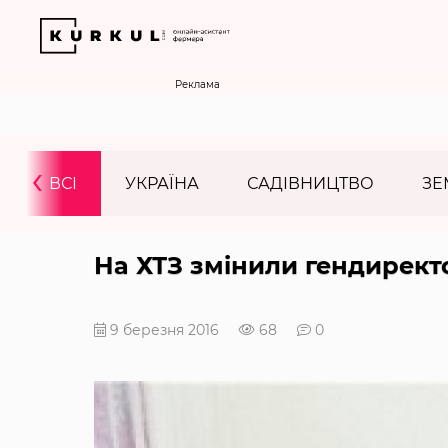
Реклама
‹
ВСІ
УКРАЇНА
САДІВНИЦТВО
ЗЕ
На ХТЗ змінили гендирект
9 березня 2016
68
0