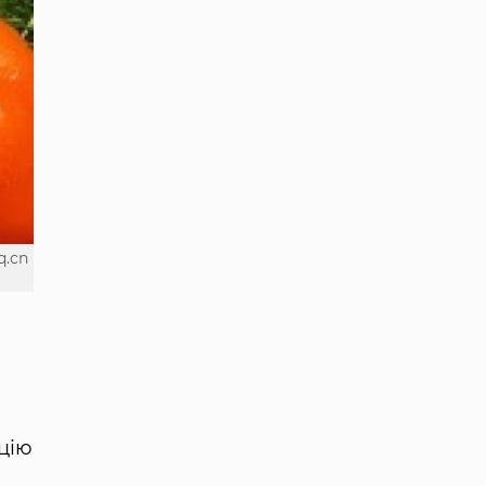
q.cn
цію