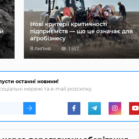
Нові критерії критичності
ій
підприємств — що це означає для
агробізнесу
8 липня
1 557
пусти останні новини!
оціальні мережі та e-mail розсилку.