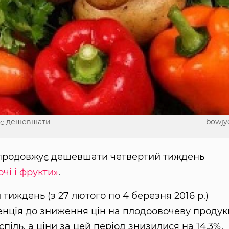
ує дешевшати
bowjy
 продовжує дешевшати четвертий тиждень
чі і фрукти»
.
тиждень (з 27 лютого по 4 березня 2016 р.)
денція до зниження цін на плодоовочеву продук
піль, а ціни за цей період знизилися на 14,3%.