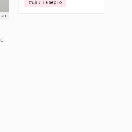
#ціни на зерно
.com
ше