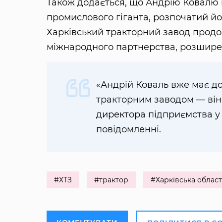
Також додається, що Андрію Ковалю
промислового гіганта, розпочатий й
Харківський тракторний завод продо
міжнародного партнерства, розширен
«Андрій Коваль вже має до
тракторним заводом — він
директора підприємства у 
повідомленні.
#ХТЗ
#трактор
#Харківська област