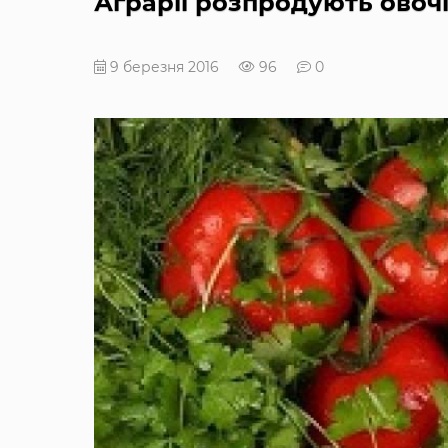
Аграрії розпродують овоч
9 березня 2016
96
0