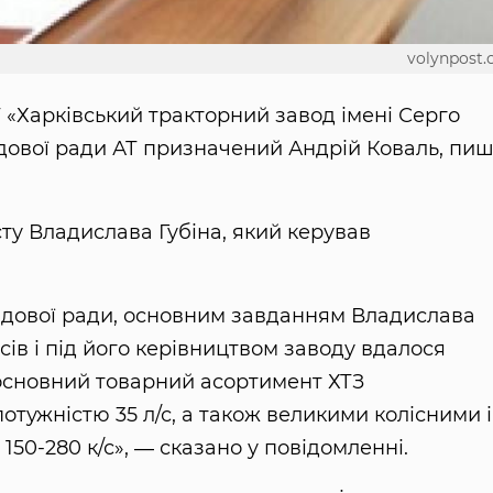
volynpost
«Харківський тракторний завод імені Серго
дової ради АТ призначений Андрій Коваль, пи
осту Владислава Губіна, який керував
ядової ради, основним завданням Владислава
сів і під його керівництвом заводу вдалося
 основний товарний асортимент ХТЗ
тужністю 35 л/с, а також великими колісними і
50-280 к/с», ― сказано у повідомленні.