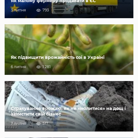
Як малому фермеру продавати в ЄС
3 липня
793
Як підвищити врожайність сої в Україні
6 липня
1 281
Страхування врожаю, як не «молитися» на дощ і
захистити свій бізнес
7 липня
517