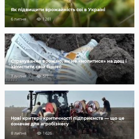
Як підвищити врожайність сої в Україні
6 липня
1 281
Страхування врожаю, як не «молитися» на дощ і
захистити свій бізнес
7 липня
517
Нові критерії критичності підприємств — що це
означає для агробізнесу
8 липня
1 626