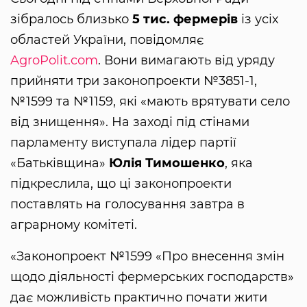
зібралось близько
5 тис. фермерів
із усіх
областей України, повідомляє
AgroPolit.com
. Вони вимагають від уряду
прийняти три законопроекти №3851-1,
№1599 та №1159, які «мають врятувати село
від знищення». На заході під стінами
парламенту виступала лідер партії
«Батьківщина»
Юлія Тимошенко
, яка
підкреслила, що ці законопроекти
поставлять на голосування завтра в
аграрному комітеті.
«Законопроект №1599 «Про внесення змін
щодо діяльності фермерських господарств»
дає можливість практично почати жити