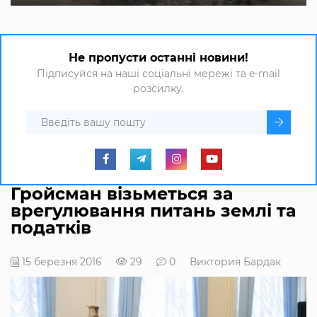
Не пропусти останні новини!
Підписуйся на наші соціальні мережі та e-mail
розсилку.
Гройсман візьметься за
врегулювання питань землі та
податків
15 березня 2016
29
0
Виктория Бардак