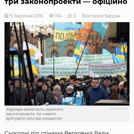
три законопроекти — офіційно
15 березня 2016
104
0
Виктория Бардак
kurkul.com
Фермери вимагають прийняти
законопроекти, які «мають
врятувати село від знищення»
Сьогодні під стінами Верховної Ради