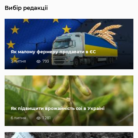
Вибір редакції
Як малому фермеру продавати в ЄС
3 липня
793
Як підвищити врожайність сої в Україні
6 липня
1 281