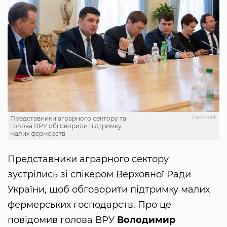
Facebook
Представники аграрного сектору та
голова ВРУ обговорили підтримку
малих фермерств
Представники аграрного сектору
зустрілись зі спікером Верховної Ради
України, щоб обговорити підтримку малих
фермерських господарств. Про це
повідомив голова ВРУ
Володимир