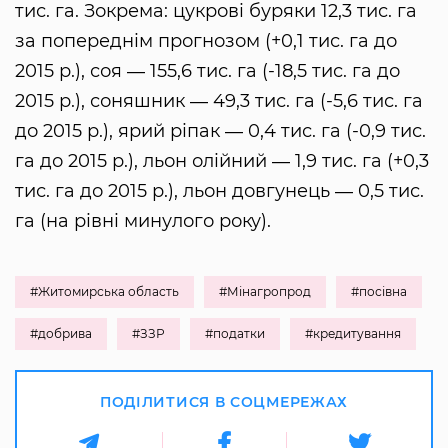
тис. га. Зокрема: цукрові буряки 12,3 тис. га
за попереднім прогнозом (+0,1 тис. га до
2015 р.), соя ― 155,6 тис. га (-18,5 тис. га до
2015 р.), соняшник ― 49,3 тис. га (-5,6 тис. га
до 2015 р.), ярий ріпак ― 0,4 тис. га (-0,9 тис.
га до 2015 р.), льон олійний ― 1,9 тис. га (+0,3
тис. га до 2015 р.), льон довгунець ― 0,5 тис.
га (на рівні минулого року).
#Житомирська область
#Мінагропрод
#посівна
#добрива
#ЗЗР
#податки
#кредитування
ПОДІЛИТИСЯ В СОЦМЕРЕЖАХ