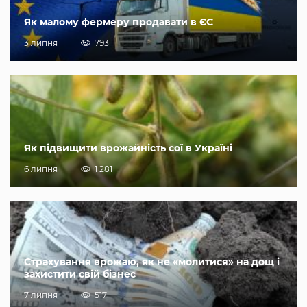
Як малому фермеру продавати в ЄС
3 липня
793
Як підвищити врожайність сої в Україні
6 липня
1 281
Страхування врожаю, як не «молитися» на дощ і
захистити свій бізнес
7 липня
517