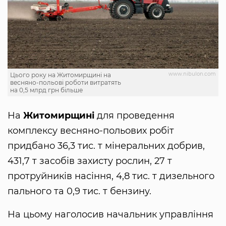
www.nibulon.com
Цього року на Житомирщині на
весняно-польові роботи витратять
на 0,5 млрд грн більше
На
Житомирщині
для проведення
комплексу весняно-польових робіт
придбано 36,3 тис. т мінеральних добрив,
431,7 т засобів захисту рослин, 27 т
протруйників насіння, 4,8 тис. т дизельного
пального та 0,9 тис. т бензину.
На цьому наголосив начальник управління