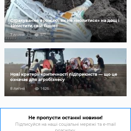
Страхування врожаю, як не «молитися» на дощ і
захистити свій бізнес
7 липня
517
Нові критерії критичності підприємств — що це
означає для агробізнесу
8 липня
1 626
Не пропусти останні новини!
Підписуйся на наші соціальні мережі та e-mail
розсилку.