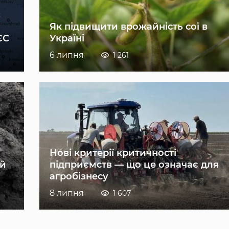
Як підвищити врожайність сої в
ЄС
Україні
6 липня
1 261
Нові критерії критичності
ій
підприємств — що це означає для
агробізнесу
8 липня
1 607