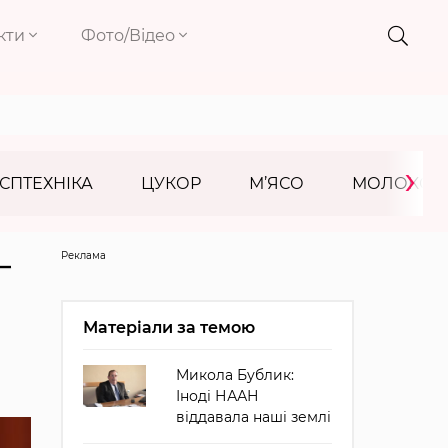
кти
Фото/Відео
›
СПТЕХНІКА
ЦУКОР
М’ЯСО
МОЛОКО
Реклама
—
Матеріали за темою
Микола Бублик:
Іноді НААН
віддавала наші землі