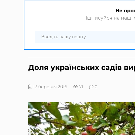
Не про
Підписуйся на наші с
Доля українських садів в
17 березня 2016
71
0