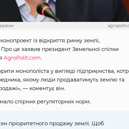
країни
agropolit
конопроект із відкриття ринку землі,
Про це заявив президент Земельної спілки
ля
AgroPolit.com
.
рити монополіста у вигляді підприємства, котр
редника, якому люди продаватимуть землю та
одажі», — коментує він.
имало спірних регуляторних норм.
ізм пріоритетного продажу землі. Щоб