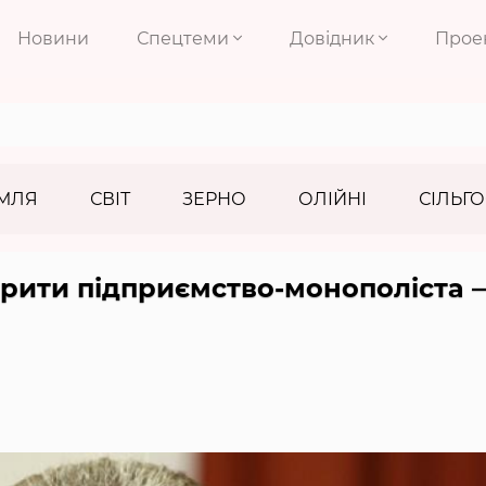
Новини
Спецтеми
Довідник
Прое
МЛЯ
СВІТ
ЗЕРНО
ОЛІЙНІ
СІЛЬГО
орити підприємство-монополіста 