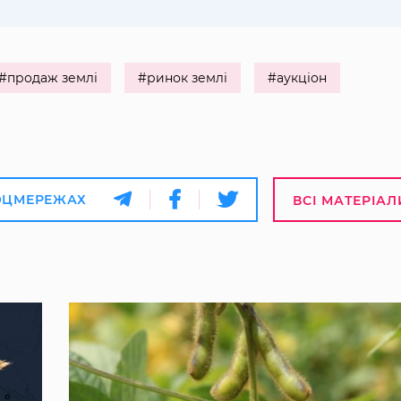
#продаж землі
#ринок землі
#аукціон
ОЦМЕРЕЖАХ
ВСІ МАТЕРІАЛ