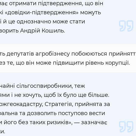
має отримати підтвердження, що він
акі «довідки-підтвердження» можуть
і й це однозначно може стати
ворить Андрій Кошиль.
ість депутатів агробізнесу побоюються прийнят
з те, що він може підвищити рівень корупції.
ичайні сільгоспвиробники, теж
и і не хочуть, щоб їх було ще більше.
ержгеокадастру, Стратегія, прийнята за
ральна та дозволить поступово вести
и його без таких ризиків», ― зазначає
и.