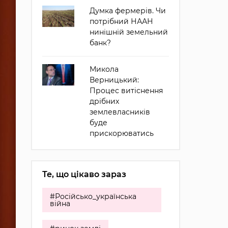
Думка фермерів. Чи
потрібний НААН
нинішній земельний
банк?
Микола
Верницький:
Процес витіснення
дрібних
землевласників
буде
прискорюватись
Те, що цікаво зараз
#Російсько_українська
війна