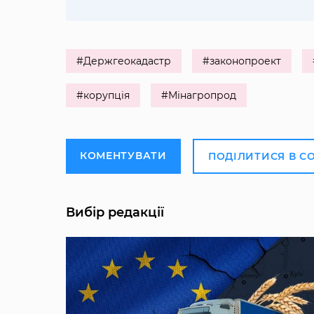
#Держгеокадастр
#законопроект
#корупція
#Мінагропрод
КОМЕНТУВАТИ
ПОДІЛИТИСЯ В С
Вибір редакції