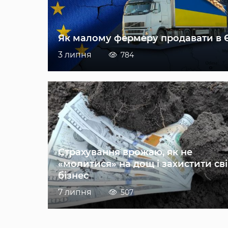
Як малому фермеру продавати в 
3 липня
784
Страхування врожаю, як не
«молитися» на дощ і захистити св
бізнес
7 липня
507