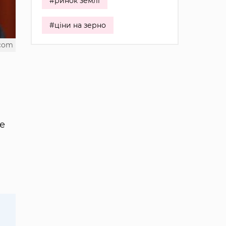
#ринок землі
#ціни на зерно
.com
е