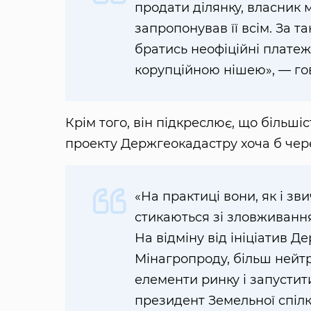
продати ділянку, власник 
запропонував її всім. За т
братись неофіційні платеж
корупційною нішею», — го
Крім того, він підкреслює, що більш
проекту Держгеокадастру хоча б чере
«На практиці вони, як і зв
стикаються зі зловживанням
На відміну від ініціатив Д
Мінагропроду, більш нейт
елементи ринку і запустит
президент Земельної спілк