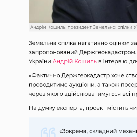
Андрій Кошиль, президент Земельної спілки У
Земельна спілка негативно оцінює за
запропонований Держгеокадастром. 
України
Андрій Кошиль
в інтерв’ю д
«Фактично Держгеокадастр хоче ство
проводитиме аукціони, а також посе
через якого здійснюватимуться всі пр
На думку експерта, проект містить ч
«Зокрема, складний механ