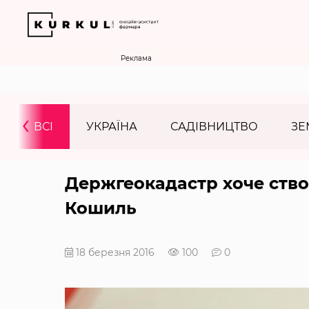
Реклама
‹
ВСІ
УКРАЇНА
САДІВНИЦТВО
ЗЕ
Держгеокадастр хоче ств
Кошиль
18 березня 2016
100
0