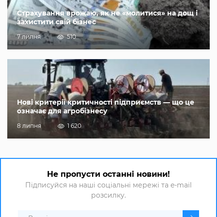
Страхування врожаю, як не «молитися» на дощ і
захистити свій бізнес
7 липня
510
Нові критерії критичності підприємств — що це
означає для агробізнесу
8 липня
1 620
Не пропусти останні новини!
Підписуйся на наші соціальні мережі та e-mail
розсилку.