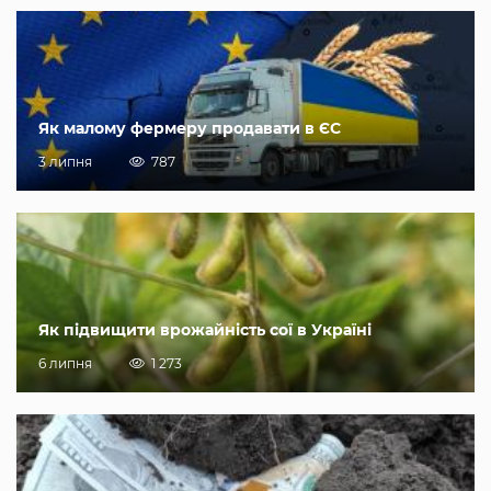
Як малому фермеру продавати в ЄС
3 липня
787
Як підвищити врожайність сої в Україні
6 липня
1 273