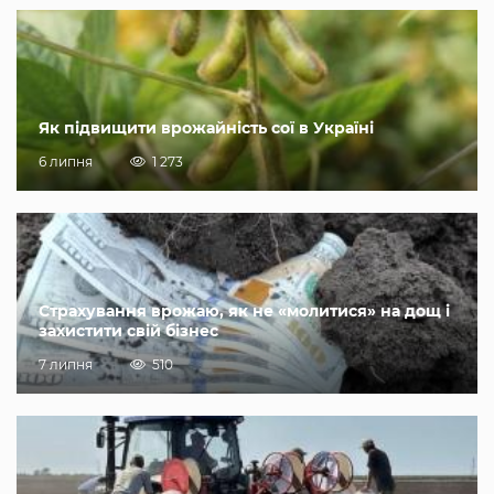
Як підвищити врожайність сої в Україні
6 липня
1 273
Страхування врожаю, як не «молитися» на дощ і
захистити свій бізнес
7 липня
510