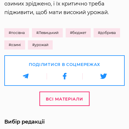
озимих зріджено, і їх критично треба
підживити, щоб мати високий урожай.
#посівна
#Левицький
#бюджет
#добрива
#озимі
#урожай
ПОДІЛИТИСЯ В СОЦМЕРЕЖАХ
ВСІ МАТЕРІАЛИ
Вибір редакції