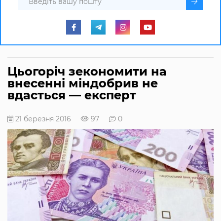
Цьогоріч зекономити на
внесенні міндобрив не
вдасться — експерт
21 березня 2016
97
0