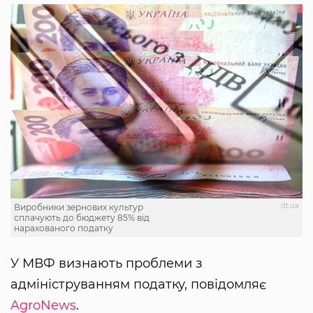
dt.ua
Виробники зернових культур
сплачують до бюджету 85% від
нарахованого податку
У МВФ визнають проблеми з
адмініструванням податку, повідомляє
AgroNews
.