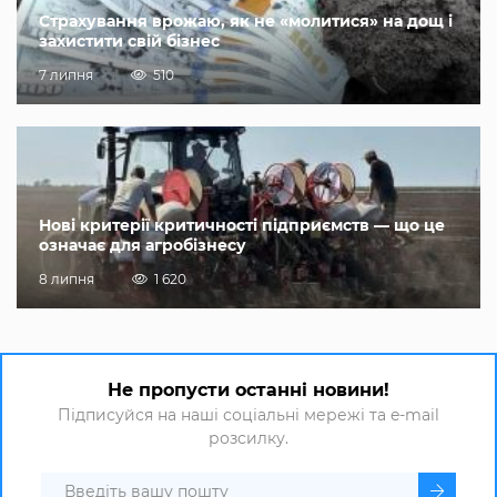
Страхування врожаю, як не «молитися» на дощ і
захистити свій бізнес
7 липня
510
Нові критерії критичності підприємств — що це
означає для агробізнесу
8 липня
1 620
Не пропусти останні новини!
Підписуйся на наші соціальні мережі та e-mail
розсилку.