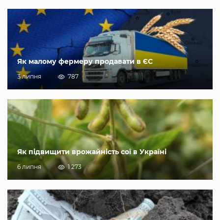
Як малому фермеру продавати в ЄС
3 липня
787
Як підвищити врожайність сої в Україні
6 липня
1 273