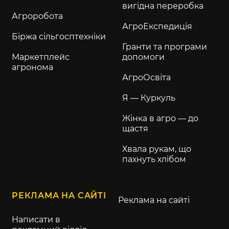
вигідна переробка
Агроробота
АгроЕкспедиція
Біржа сільгосптехніки
Гранти та програми
Маркетплейс
допомоги
агронома
АгроОсвіта
Я — Куркуль
Жінка в агро — до
щастя
Хвала рукам, що
пахнуть хлібом
РЕКЛАМА НА САЙТІ
Реклама на сайті
Написати в