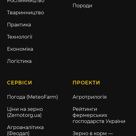
Рослинництво
Породи
Тваринництво
Практика
Технології
Економіка
Логістика
СЕРВІСИ
ПРОЕКТИ
Погода (MeteoFarm)
Агротрилогія
Ціни на зерно
Рейтинги
(Zernotorg.ua)
фермерських
господарств України
Агроаналітика
(Феодал)
Зерно в корм —