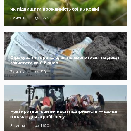
Як підвищити врожайність сої в Україні
6 липня
1 273
Страхування врожаю, як не «молитися» на дощ і
захистити свій бізнес
7 липня
510
Нові критерії критичності підприємств — що це
означає для агробізнесу
8 липня
1 620