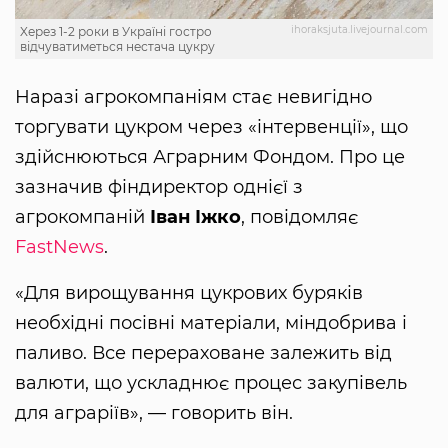
ihoraksjuta.livejournal.com
Xерез 1-2 роки в Україні гостро
відчуватиметься нестача цукру
Наразі агрокомпаніям стає невигідно
торгувати цукром через «інтервенції», що
здійснюються Аграрним Фондом. Про це
зазначив фіндиректор однієї з
агрокомпаній
Іван Іжко
, повідомляє
FastNews
.
«Для вирощування цукрових буряків
необхідні посівні матеріали, міндобрива і
паливо. Все перераховане залежить від
валюти, що ускладнює процес закупівель
для аграріїв», — говорить він.