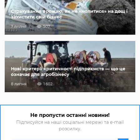
Страхування врожаю, як не «молитися» на дощ і
захистити свій бізнес
7 липня
507
Нові критерії критичності підприємств — що це
означає для агробізнесу
8 липня
1 602
Не пропусти останні новини!
Підписуйся на наші соціальні мережі та e-mail
розсилку.