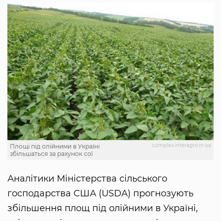
complex.interagro.in.ua
Площі під олійними в Україні
збільшаться за рахунок сої
Аналітики Міністерства сільського
господарства США (USDA) прогнозують
збільшення площ під олійними в Україні,