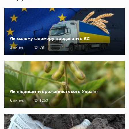
Як малому фермеру продавати в ЄС
3 липня
781
Як підвищити врожайність сої в Україні
6 липня
1 260