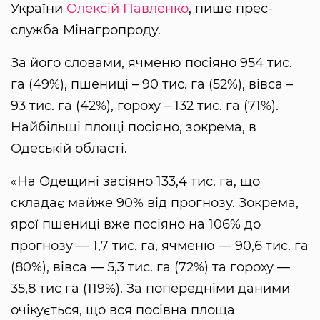
України
Олексій Павленко
, пише прес-
служба Мінагропроду.
За його словами, ячменю посіяно 954 тис.
га (49%), пшениці – 90 тис. га (52%), вівса –
93 тис. га (42%), гороху – 132 тис. га (71%).
Найбільші площі посіяно, зокрема, в
Одеській області.
«На Одещині засіяно 133,4 тис. га, що
складає майже 90% від прогнозу. Зокрема,
ярої пшениці вже посіяно на 106% до
прогнозу — 1,7 тис. га, ячменю — 90,6 тис. га
(80%), вівса — 5,3 тис. га (72%) та гороху —
35,8 тис га (119%). За попередніми даними
очікується, що вся посівна площа