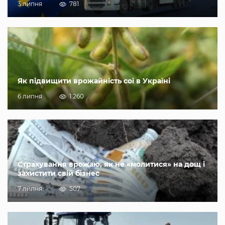
3 липня
781
Як підвищити врожайність сої в Україні
6 липня
1 260
Страхування врожаю, як не «молитися» на дощ і
захистити свій бізнес
7 липня
507