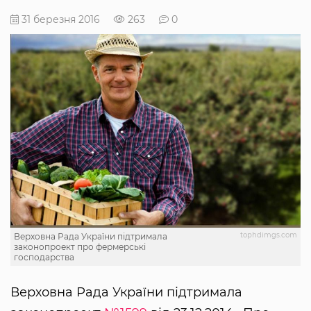
31 березня 2016
263
0
tophdimgs.com
Верховна Рада України підтримала
законопроект про фермерські
господарства
Верховна Рада України підтримала