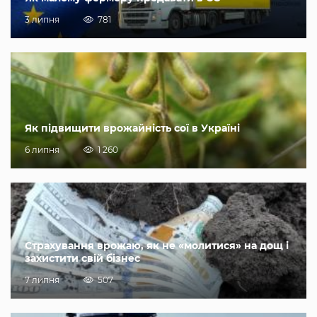
3 липня
781
Як підвищити врожайність сої в Україні
6 липня
1 260
Страхування врожаю, як не «молитися» на дощ і
захистити свій бізнес
7 липня
507