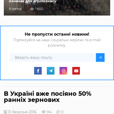
означає для агробізнесу
8 липня
1 602
Не пропусти останні новини!
Підписуйся на наші соціальні мережі та e-mail
розсилку.
В Україні вже посіяно 50%
ранніх зернових
31 березня 2016
94
0