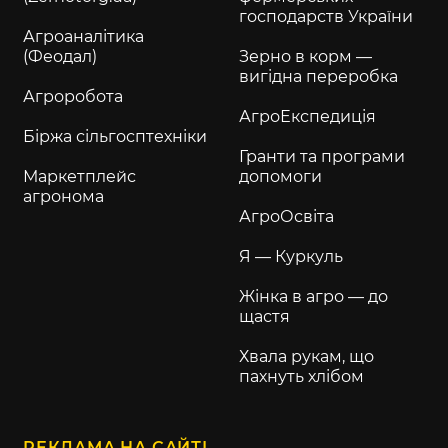
господарств України
Агроаналітика
(Феодал)
Зерно в корм —
вигідна переробка
Агроробота
АгроЕкспедиція
Біржа сільгосптехніки
Гранти та програми
Маркетплейс
допомоги
агронома
АгроОсвіта
Я — Куркуль
Жінка в агро — до
щастя
Хвала рукам, що
пахнуть хлібом
РЕКЛАМА НА САЙТІ