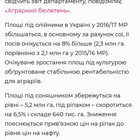
свідчить звіт департаменту, повідомляє
«Аграрний бюлетень»
.
Площі під олійними в Україні у 2016/17 МР
збільшаться, в основному за рахунок сої, її
посів очікується на 8% більше (2,3 млн га
порівняно з 2,1 млн га у 2015/16 МР).
Очікуване зростання площ під культурою
обґрунтоване стабільною рентабельністю
для аграріїв.
Площі під соняшником збережуться на
рівні – 5,2 млн га, під ріпаком – скоротиться
на 6,5% і складе 640 тис. га. Зниження
пояснюється прив’язкою цін на ріпак до
рівня цін на нафту.