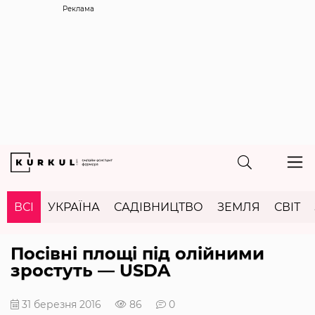
Реклама
ВСІ
УКРАЇНА
САДІВНИЦТВО
ЗЕМЛЯ
СВІТ
Посівні площі під олійними
зростуть — USDA
31 березня 2016
86
0