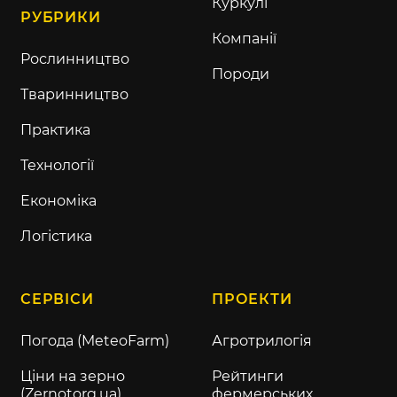
Куркулі
РУБРИКИ
Компанії
Рослинництво
Породи
Тваринництво
Практика
Технології
Економіка
Логістика
СЕРВІСИ
ПРОЕКТИ
Погода (MeteoFarm)
Агротрилогія
Ціни на зерно
Рейтинги
(Zernotorg.ua)
фермерських