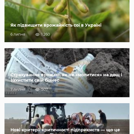
Як підвищити врожайність сої в Україні
6 липня
1 260
Страхування врожаю, як не «молитися» на дощ і
захистити свій бізнес
7 липня
507
Нові критерії критичності підприємств — що це