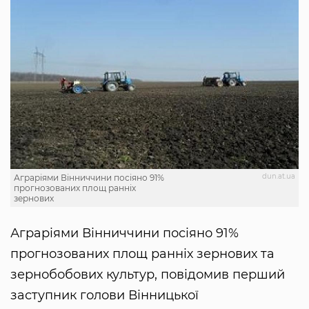
dun.at.ua
Аграріями Вінниччини посіяно 91%
прогнозованих площ ранніх
зернових
Аграріями Вінниччини посіяно 91%
прогнозованих площ ранніх зернових та
зернобобових культур, повідомив перший
заступник голови Вінницької