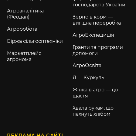
господарств України
Агроаналітика
(Феодал)
Зерно в корм —
вигідна переробка
Агроробота
АгроЕкспедиція
Біржа сільгосптехніки
Гранти та програми
Маркетплейс
допомоги
агронома
АгроОсвіта
Я — Куркуль
Жінка в агро — до
щастя
Хвала рукам, що
пахнуть хлібом
РЕКЛАМА НА САЙТІ