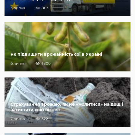
3 липня
803
Як підвищити врожайність сої в Україні
6 липня
1 300
Страхування врожаю, як не «молитися» на дощ і
захистити свій бізнес
7 липня
522