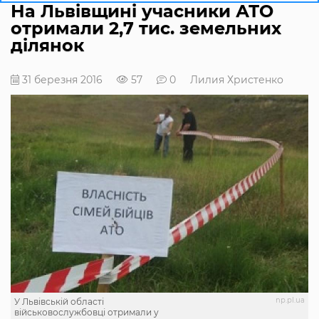
На Львівщині учасники АТО
отримали 2,7 тис. земельних
ділянок
31 березня 2016
57
0
Лилия Христенко
np.pl.ua
У Львівській області
військовослужбовці отримали у