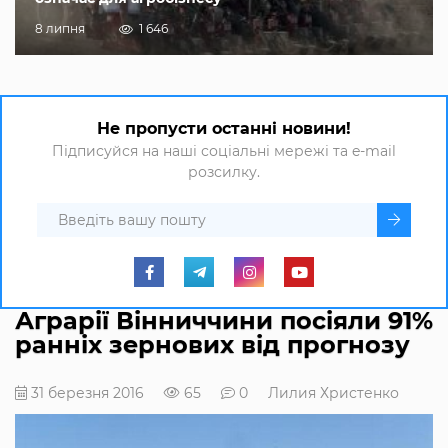
8 липня
1 646
Не пропусти останні новини!
Підписуйся на наші соціальні мережі та e-mail
розсилку.
Аграрії Вінниччини посіяли 91%
ранніх зернових від прогнозу
31 березня 2016
65
0
Лилия Христенко