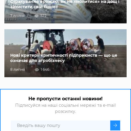
Страхування врожаю, як не «молитися» на дощ і
захистити свій бізнес
7 липня
522
Нові критерії критичності підприємств — що це
означає для агробізнесу
8 липня
1 646
Не пропусти останні новини!
Підписуйся на наші соціальні мережі та e-mail
розсилку.