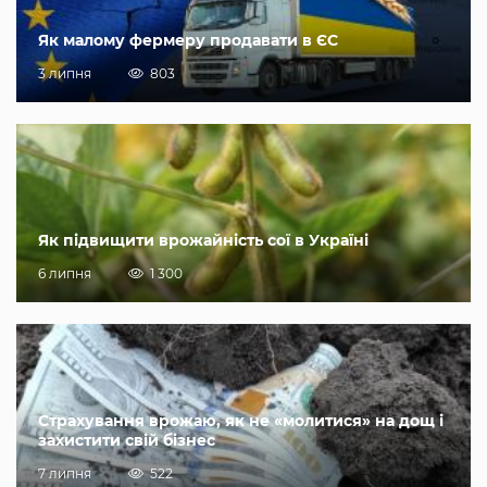
Як малому фермеру продавати в ЄС
3 липня
803
Як підвищити врожайність сої в Україні
6 липня
1 300
Страхування врожаю, як не «молитися» на дощ і
захистити свій бізнес
7 липня
522