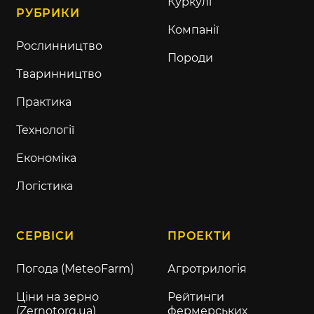
Куркулі
РУБРИКИ
Компанії
Рослинництво
Породи
Тваринництво
Практика
Технології
Економіка
Логістика
СЕРВІСИ
ПРОЕКТИ
Погода (MeteoFarm)
Агротрилогія
Ціни на зерно
Рейтинги
(Zernotorg.ua)
фермерських