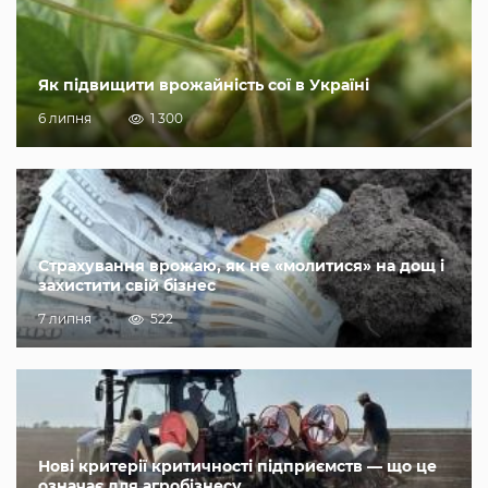
Як підвищити врожайність сої в Україні
6 липня
1 300
Страхування врожаю, як не «молитися» на дощ і
захистити свій бізнес
7 липня
522
Нові критерії критичності підприємств — що це
означає для агробізнесу