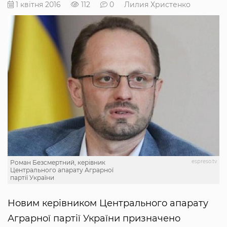
1 квітня 2016
112
0
Лилия Христенко
espreso.tv
Роман Безсмертний, керівник
Центрального апарату Аграрної
партії України
Новим керівником Центрального апарату
Аграрної партії України призначено