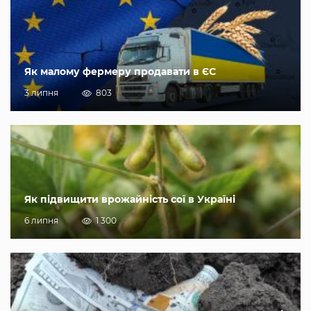
Як малому фермеру продавати в ЄС
3 липня
803
Як підвищити врожайність сої в Україні
6 липня
1 300